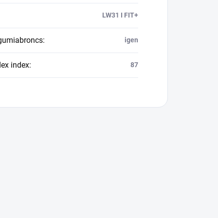
LW31 I FIT+
 gumiabroncs
:
igen
dex index
:
87