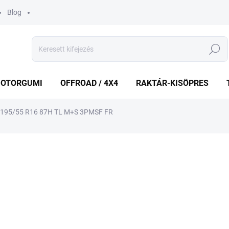
Blog
Keresés
OTORGUMI
OFFROAD / 4X4
RAKTÁR-KISÖPRES
 195/55 R16 87H TL M+S 3PMSF FR
shez
MÁRKA:
LAUFENN
29 316 Ft
Egységár:
KÜLSŐ RAKTÁR MAX 4 NA
−
+