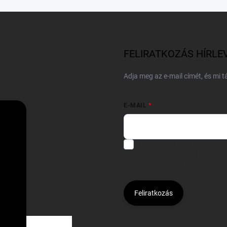
FELIRATKOZÁS HÍRLE
Adja meg az e-mail címét, és mi 
E-MAIL
Hozzájárulok, hogy az általam
felhasználásával a(z)
*cég neve
Kijelentem, hogy az
adatkezelési
hozzájárulásom bármikor viss
Feliratkozás
Á