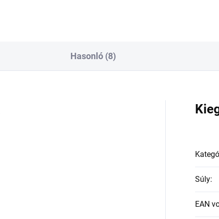
Hasonló (8)
a
Kie
Kategó
Súly
:
EAN v