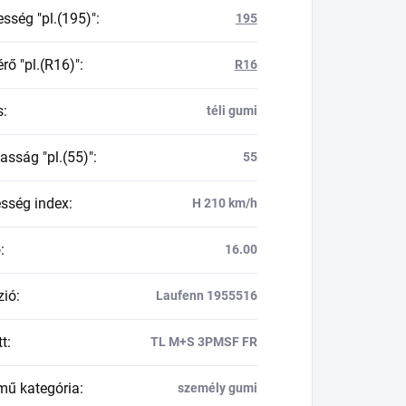
esség "pl.(195)"
:
195
rő "pl.(R16)"
:
R16
s
:
téli gumi
asság "pl.(55)"
:
55
esség index
:
H 210 km/h
ő
:
16.00
zió
:
Laufenn 1955516
tt
:
TL M+S 3PMSF FR
mű kategória
:
személy gumi