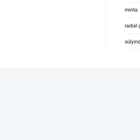
minta
:
radiál
súlyin