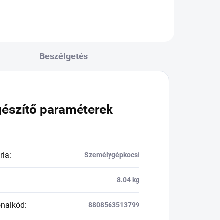
Beszélgetés
gészítő paraméterek
ria
:
Személygépkocsi
8.04 kg
onalkód
:
8808563513799