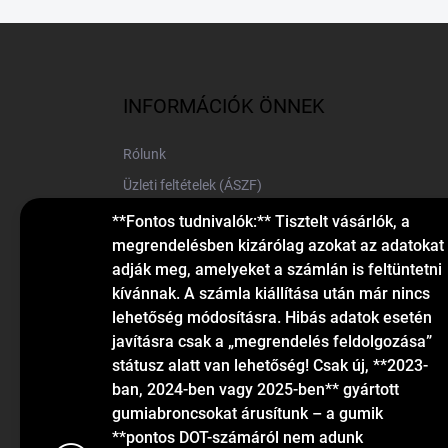
L
á
b
l
INFORMÁCIÓK ÖNNEK
é
c
Rólunk
Üzleti feltételek (ÁSZF)
Elérhetőségek
**Fontos tudnivalók:** Tisztelt vásárlók, a
megrendelésben kizárólag azokat az adatokat
Blog
adják meg, amelyeket a számlán is feltüntetni
kívánnak. A számla kiállítása után már nincs
lehetőség módosításra. Hibás adatok esetén
javításra csak a „megrendelés feldolgozása”
státusz alatt van lehetőség! Csak új, **2023-
ban, 2024-ben vagy 2025-ben** gyártott
gumiabroncsokat árusítunk – a gumik
KAPCSOLAT
**pontos DOT-számáról nem adunk