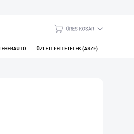
ÜRES KOSÁR
KOSÁR
TEHERAUTÓ
ÜZLETI FELTÉTELEK (ÁSZF)
WEBÁRUHÁ
P+2NAP A SZÁLITÁSIG
(>5 DB)
Hozzáadás a kosárhoz