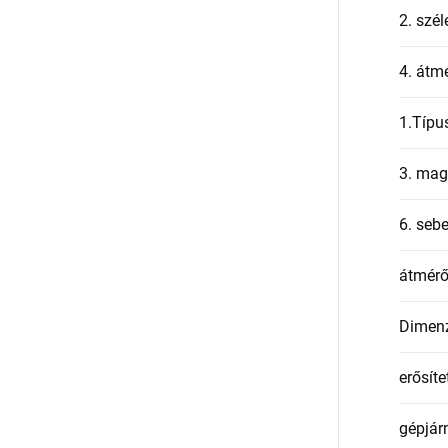
2. szél
4. átmé
1.Típu
3. mag
6. seb
átmér
Dimen
erősíte
gépjár