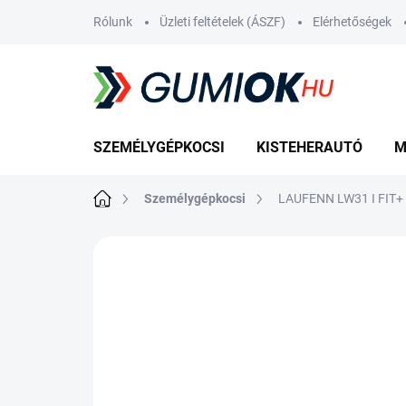
Ugrás
Rólunk
Üzleti feltételek (ÁSZF)
Elérhetőségek
a
fő
tartalomhoz
SZEMÉLYGÉPKOCSI
KISTEHERAUTÓ
M
Kezdőlap
Személygépkocsi
LAUFENN LW31 I FIT+
Nincs értékelés
Ugrás az értékelé