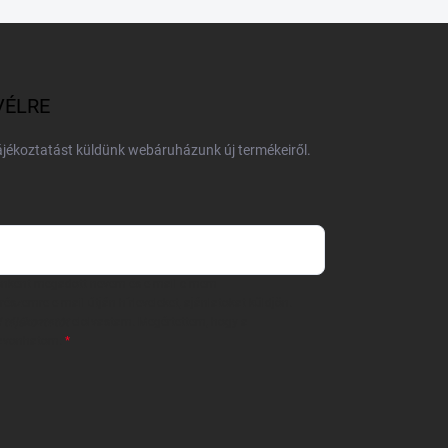
VÉLRE
tájékoztatást küldünk webáruházunk új termékeiről.
 önként megadott nevem és e-mail címem
részemre e-mail útján hírleveleket, ajánlatokat küldjön.
 tájékoztatót
elolvastam. Megértettem, hogy a
zavonhatom.