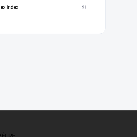
dex index
:
91
VÉLRE