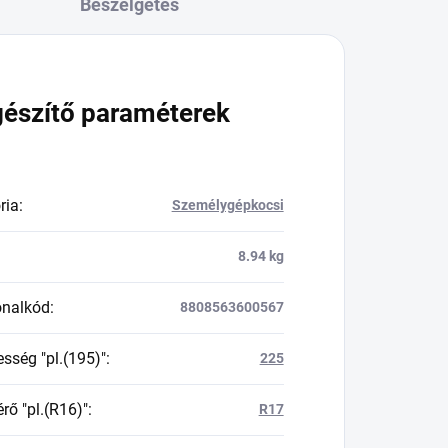
Beszélgetés
gészítő paraméterek
ria
:
Személygépkocsi
8.94 kg
onalkód
:
8808563600567
esség "pl.(195)"
:
225
rő "pl.(R16)"
:
R17