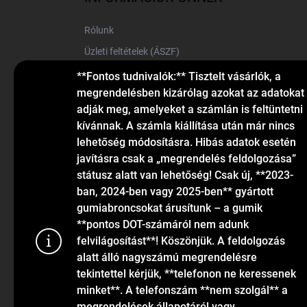
é
c
Rólunk
Üzleti feltételek (ÁSZF)
Elérhetőségek
**Fontos tudnivalók:** Tisztelt vásárlók, a
megrendelésben kizárólag azokat az adatokat
Blog
adják meg, amelyeket a számlán is feltüntetni
kívánnak. A számla kiállítása után már nincs
lehetőség módosításra. Hibás adatok esetén
javításra csak a „megrendelés feldolgozása”
státusz alatt van lehetőség! Csak új, **2023-
ban, 2024-ben vagy 2025-ben** gyártott
gumiabroncsokat árusítunk – a gumik
KAPCSOLAT
**pontos DOT-számáról nem adunk
felvilágosítást**! Köszönjük. A feldolgozás
alatt álló nagyszámú megrendelésre
info
@
gumiok.hu
tekintettel kérjük, **telefonon ne keressenek
+36705429902
minket**. A telefonszám **nem szolgál** a
megrendelések állapotáról vagy