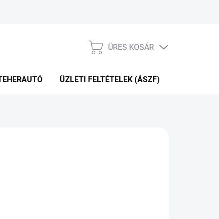
ÜRES KOSÁR
KOSÁR
TEHERAUTÓ
ÜZLETI FELTÉTELEK (ÁSZF)
WEBÁRUHÁ
P+2NAP A SZÁLITÁSIG
(>5 DB)
Hozzáadás a kosárhoz