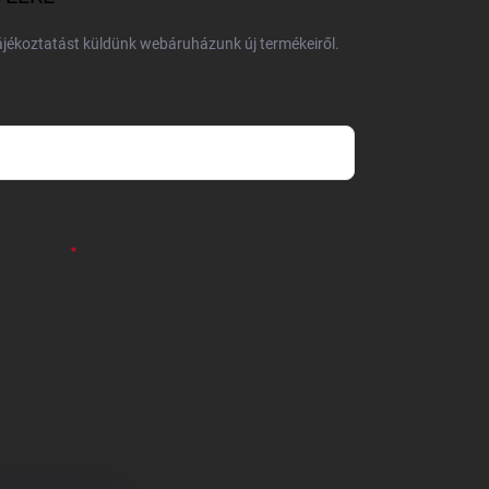
tájékoztatást küldünk webáruházunk új termékeiről.
 önként megadott nevem és e-mail címem
részemre e-mail útján hírleveleket, ajánlatokat küldjön.
 tájékoztatót
elolvastam. Megértettem, hogy a
zavonhatom.