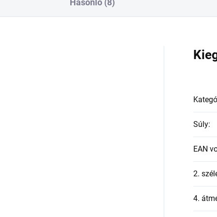
Hasonló (8)
a
Kie
Kategó
Súly
:
EAN v
2. szél
4. átmé