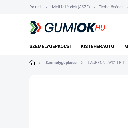
Ugrás
Rólunk
Üzleti feltételek (ÁSZF)
Elérhetőségek
a
fő
tartalomhoz
SZEMÉLYGÉPKOCSI
KISTEHERAUTÓ
M
Kezdőlap
Személygépkocsi
LAUFENN LW31 I FIT+
Nincs értékelés
Ugrás az értékelé