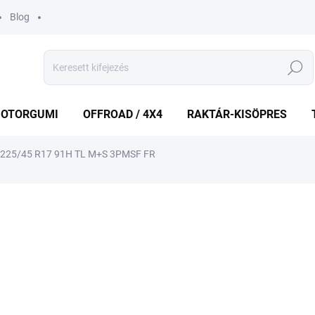
Blog
Keresés
OTORGUMI
OFFROAD / 4X4
RAKTÁR-KISÖPRES
 225/45 R17 91H TL M+S 3PMSF FR
shez
MÁRKA:
LAUFENN
32 728 Ft
Egységár:
KÜLSŐ RAKTÁR MAX 3 NA
−
+