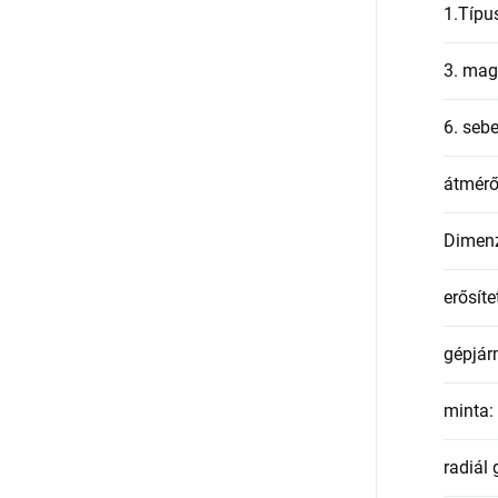
1.Típu
3. mag
6. seb
átmér
Dimen
erősíte
gépjár
minta
:
radiál