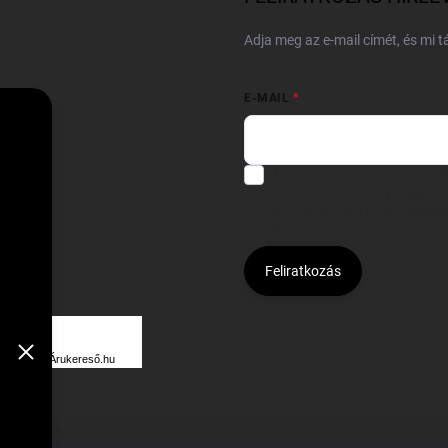
Adja meg az e-mail címét, és mi 
E-MAIL
Hozzájárulok, hogy az általam
felhasználásával a(z)
*cég neve
Kijelentem, hogy az
adatkezelési
hozzájárulásom bármikor viss
Feliratkozás
Á
R
Árukereső.hu
U
K
E