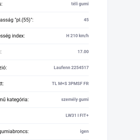
s
:
téli gumi
asság "pl.(55)"
:
45
esség index
:
H 210 km/h
ő
:
17.00
zió
:
Laufenn 2254517
tt
:
TL M+S 3PMSF FR
mű kategória
:
személy gumi
LW31 I FIT+
 gumiabroncs
:
igen