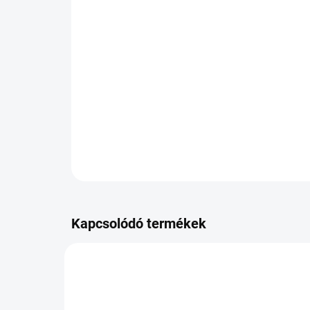
Kapcsolódó termékek
PB-8859903105143