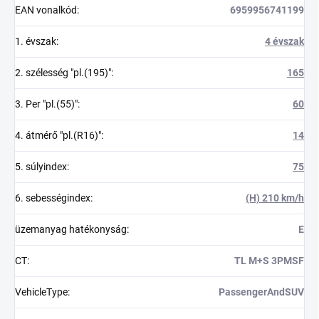
EAN vonalkód
:
6959956741199
1. évszak
:
4 évszak
2. szélesség "pl.(195)"
:
165
3. Per "pl.(55)"
:
60
4. átmérő "pl.(R16)"
:
14
5. súlyindex
:
75
6. sebességindex
:
(H) 210 km/h
üzemanyag hatékonyság
:
E
CT
:
TL M+S 3PMSF
VehicleType
:
PassengerAndSUV