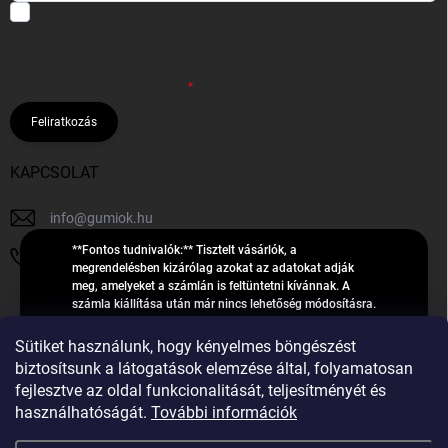
Hozzájárulok, hogy az általam önként megadott nevem és e-mail
címem felhasználásával a(z)
*cég neve
részemre e-mail útján
hírleveleket, ajánlatokat küldjön. Kijelentem, hogy az
adatkezelési
tájékoztatót
elolvastam. Megértettem, hogy a hozzájárulásom
bármikor visszavonhatom.
Feliratkozás
KAPCSOLAT
info
@
gumiok.hu
**Fontos tudnivalók:** Tisztelt vásárlók, a
+36705429902
megrendelésben kizárólag azokat az adatokat adják
meg, amelyeket a számlán is feltüntetni kívánnak. A
számla kiállítása után már nincs lehetőség módosításra.
Hibás adatok esetén javításra csak a „megrendelés
Á
feldolgozása” státusz alatt van lehetőség! Csak új,
Sütiket használunk, hogy kényelmes böngészést
R
**2023-ban, 2024-ben vagy 2025-ben** gyártott
Árukereső.hu
biztosítsunk a látogatások elemzése által, folyamatosan
U
gumiabroncsokat árusítunk – a gumik **pontos DOT-
fejlesztve az oldal funkcionalitását, teljesítményét és
számáról nem adunk felvilágosítást**! Köszönjük. A
K
használhatóságát.
További információk
feldolgozás alatt álló nagyszámú megrendelésre
E
tekintettel kérjük, **telefonon ne keressenek minket**. A
R
gumiok
telefonszám **nem szolgál** a megrendelések állapotáról