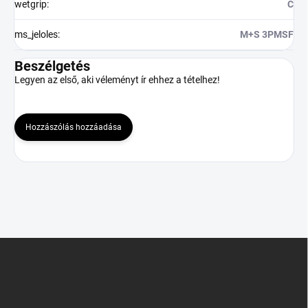
wetgrip
:
C
ms_jeloles
:
M+S 3PMSF
Beszélgetés
Legyen az első, aki véleményt ír ehhez a tételhez!
Hozzászólás hozzáadása
L
á
b
l
é