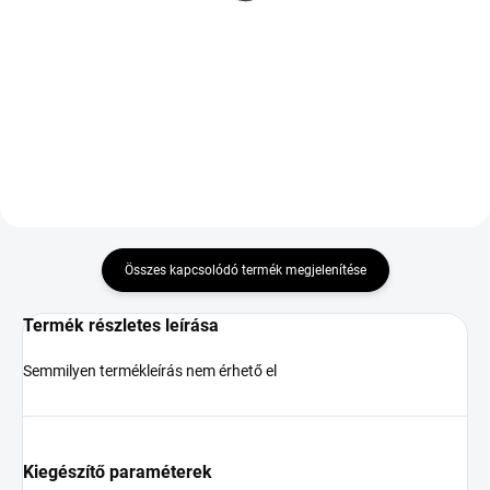
FR
TL
46 189 Ft
104 986 Ft
Kosárba
Kosárba
Összes kapcsolódó termék megjelenítése
Termék részletes leírása
Semmilyen termékleírás nem érhető el
Kiegészítő paraméterek