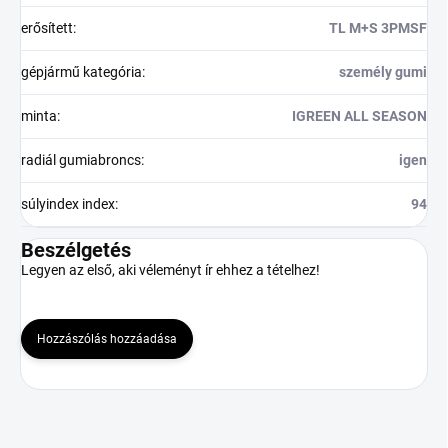
erősített
:
TL M+S 3PMSF
gépjármű kategória
:
személy gumi
minta
:
IGREEN ALL SEASON
radiál gumiabroncs
:
igen
súlyindex index
:
94
Beszélgetés
Legyen az első, aki véleményt ír ehhez a tételhez!
Hozzászólás hozzáadása