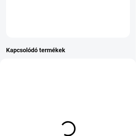
−
+
Hozzáadás a kosárhoz
KÉRDÉS
Kapcsolódó termékek
KÜLSŐ RAKTÁR MAX 8 NAP+2NA A
KÜLSŐ RAKTÁR MAX 8 NAP+2NA A
SZÁLITÁSIG
SZÁLITÁSIG
(>5 DB)
(>5 DB)
LAUFENN LK01 S FIT
BRIDGESTONE POTENZA
EQ+ 195/60 R15 88V TL
SPORT 285/35 R20 100Y