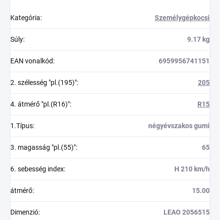
Kategória
:
Személygépkocsi
Súly
:
9.17 kg
EAN vonalkód
:
6959956741151
2. szélesség "pl.(195)"
:
205
4. átmérő "pl.(R16)"
:
R15
1.Típus
:
négyévszakos gumi
3. magasság "pl.(55)"
:
65
6. sebesség index
:
H 210 km/h
átmérő
:
15.00
Dimenzió
:
LEAO 2056515