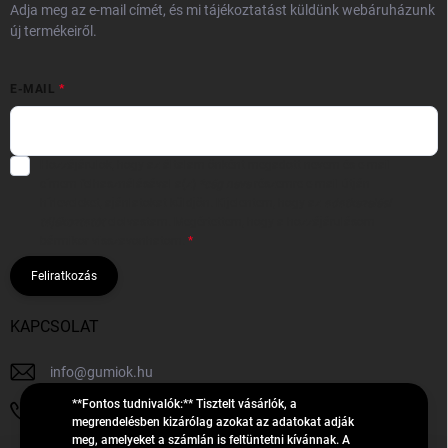
Adja meg az e-mail címét, és mi tájékoztatást küldünk webáruházunk
új termékeiről.
E-MAIL
Hozzájárulok, hogy az általam önként megadott nevem és e-mail
címem felhasználásával a(z)
*cég neve
részemre e-mail útján
hírleveleket, ajánlatokat küldjön. Kijelentem, hogy az
adatkezelési
tájékoztatót
elolvastam. Megértettem, hogy a hozzájárulásom
bármikor visszavonhatom.
Feliratkozás
KAPCSOLAT
info
@
gumiok.hu
**Fontos tudnivalók:** Tisztelt vásárlók, a
+36705429902
megrendelésben kizárólag azokat az adatokat adják
meg, amelyeket a számlán is feltüntetni kívánnak. A