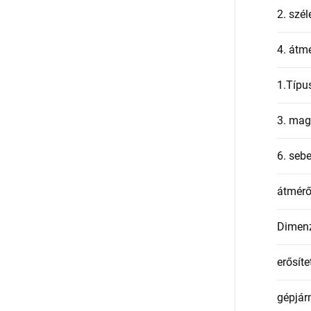
2. szél
4. átmé
1.Típu
3. mag
6. seb
átmér
Dimen
erősíte
gépjár