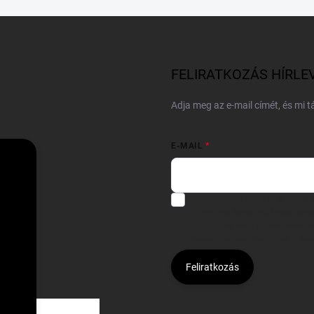
FELIRATKOZÁS HÍRLE
Adja meg az e-mail címét, és mi 
E-MAIL
Hozzájárulok, hogy az általam
felhasználásával a(z)
*cég neve
Kijelentem, hogy az
adatkezelési
hozzájárulásom bármikor viss
Feliratkozás
Á