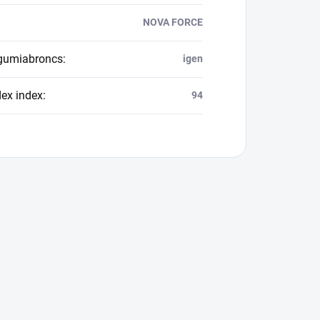
NOVA FORCE
 gumiabroncs
:
igen
dex index
:
94