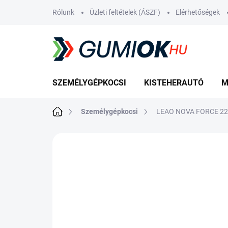
Ugrás
Rólunk
Üzleti feltételek (ÁSZF)
Elérhetőségek
a
fő
tartalomhoz
SZEMÉLYGÉPKOCSI
KISTEHERAUTÓ
M
Kezdőlap
Személygépkocsi
LEAO NOVA FORCE 22
Nincs értékelés
Ugrás az értékelé