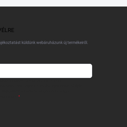
VÉLRE
tájékoztatást küldünk webáruházunk új termékeiről.
 önként megadott nevem és e-mail címem
részemre e-mail útján hírleveleket, ajánlatokat küldjön.
 tájékoztatót
elolvastam. Megértettem, hogy a
zavonhatom.