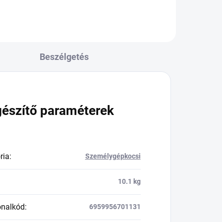
Beszélgetés
gészítő paraméterek
ria
:
Személygépkocsi
10.1 kg
onalkód
:
6959956701131