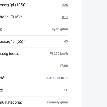
esség "pl.(195)"
:
225
rő "pl.(R16)"
:
R17
s
:
nyári gumi
asság "pl.(55)"
:
45
esség index
:
W 270 km/h
ő
:
17.00
zió
:
LEAO 2254517
tt
:
TL
mű kategória
:
személy gumi