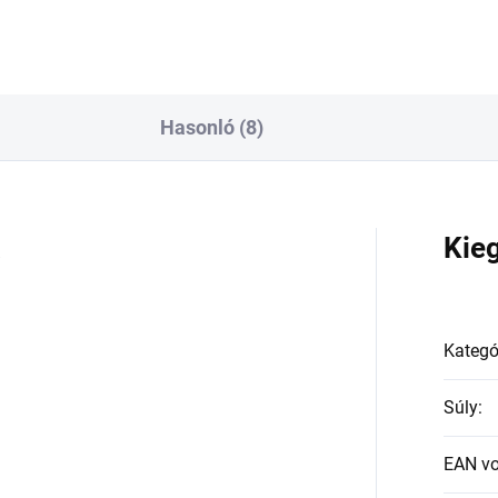
Hasonló (8)
a
Kie
Kategó
Súly
:
EAN v