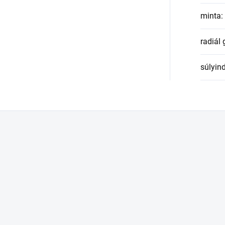
minta
:
radiál
súlyin