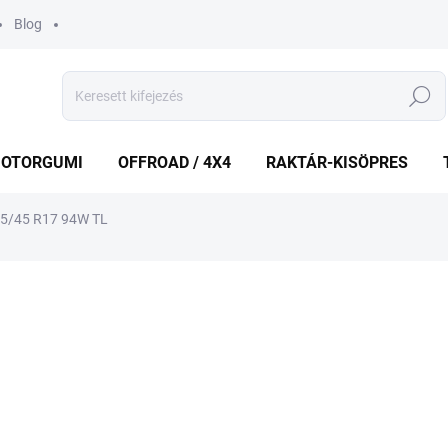
Blog
Keresés
OTORGUMI
OFFROAD / 4X4
RAKTÁR-KISÖPRES
5/45 R17 94W TL
shez
MÁRKA:
LEAO
22 492 Ft
Egységár:
ELFOGYOTT