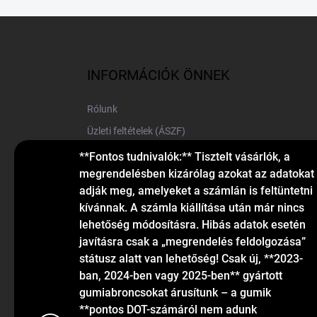
L
á
b
l
INFORMÁCIÓK ÖNNEK
é
c
Rólunk
Üzleti feltételek (ÁSZF)
Elérhetőségek
**Fontos tudnivalók:** Tisztelt vásárlók, a
megrendelésben kizárólag azokat az adatokat
Blog
adják meg, amelyeket a számlán is feltüntetni
kívánnak. A számla kiállítása után már nincs
lehetőség módosításra. Hibás adatok esetén
javításra csak a „megrendelés feldolgozása”
státusz alatt van lehetőség! Csak új, **2023-
ban, 2024-ben vagy 2025-ben** gyártott
gumiabroncsokat árusítunk – a gumik
KAPCSOLAT
**pontos DOT-számáról nem adunk