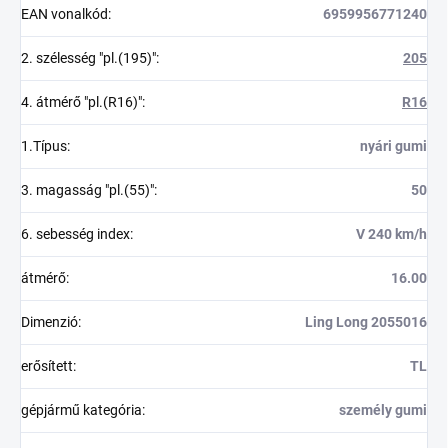
EAN vonalkód
:
6959956771240
2. szélesség "pl.(195)"
:
205
4. átmérő "pl.(R16)"
:
R16
1.Típus
:
nyári gumi
3. magasság "pl.(55)"
:
50
6. sebesség index
:
V 240 km/h
átmérő
:
16.00
Dimenzió
:
Ling Long 2055016
erősített
:
TL
gépjármű kategória
:
személy gumi