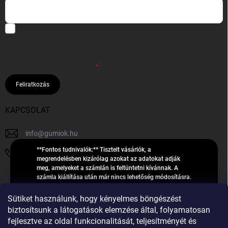
Hozzájárulok, hogy az általam önként megadott nevem és e-mail
címem felhasználásával a(z)
*cég neve
részemre e-mail útján
hírleveleket, ajánlatokat küldjön. Kijelentem, hogy az
adatkezelési
tájékoztatót
elolvastam. Megértettem, hogy a hozzájárulásom
bármikor visszavonhatom.
Feliratkozás
KAPCSOLAT
info
@
gumiok.hu
**Fontos tudnivalók:** Tisztelt vásárlók, a
+36705429902
megrendelésben kizárólag azokat az adatokat adják
meg, amelyeket a számlán is feltüntetni kívánnak. A
számla kiállítása után már nincs lehetőség módosításra.
Hibás adatok esetén javításra csak a „megrendelés
Á
feldolgozása” státusz alatt van lehetőség! Csak új,
Sütiket használunk, hogy kényelmes böngészést
R
**2023-ban, 2024-ben vagy 2025-ben** gyártott
Árukereső.hu
biztosítsunk a látogatások elemzése által, folyamatosan
U
gumiabroncsokat árusítunk – a gumik **pontos DOT-
fejlesztve az oldal funkcionalitását, teljesítményét és
számáról nem adunk felvilágosítást**! Köszönjük. A
K