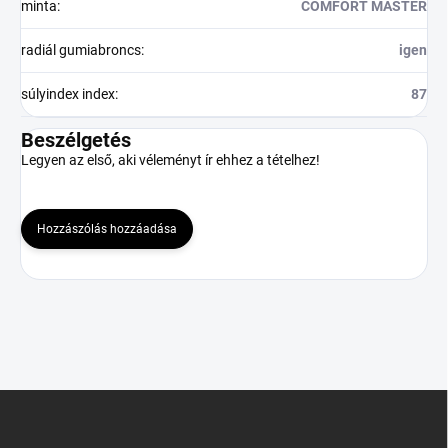
minta
:
COMFORT MASTER
radiál gumiabroncs
:
igen
súlyindex index
:
87
Beszélgetés
Legyen az első, aki véleményt ír ehhez a tételhez!
Hozzászólás hozzáadása
L
á
b