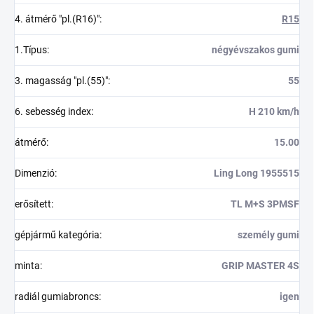
4. átmérő "pl.(R16)"
:
R15
1.Típus
:
négyévszakos gumi
3. magasság "pl.(55)"
:
55
6. sebesség index
:
H 210 km/h
átmérő
:
15.00
Dimenzió
:
Ling Long 1955515
erősített
:
TL M+S 3PMSF
gépjármű kategória
:
személy gumi
minta
:
GRIP MASTER 4S
radiál gumiabroncs
:
igen