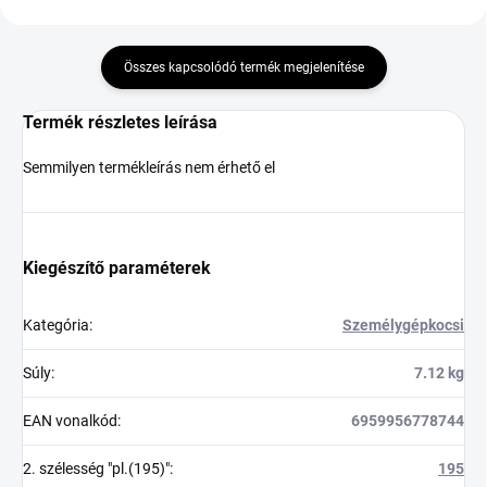
Összes kapcsolódó termék megjelenítése
Termék részletes leírása
Semmilyen termékleírás nem érhető el
Kiegészítő paraméterek
Kategória
:
Személygépkocsi
Súly
:
7.12 kg
EAN vonalkód
:
6959956778744
2. szélesség "pl.(195)"
:
195