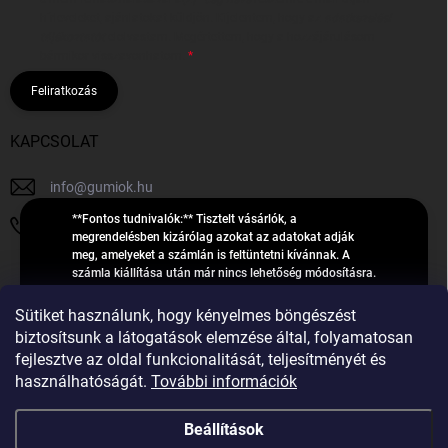
hírleveleket, ajánlatokat küldjön. Kijelentem, hogy az
adatkezelési
tájékoztatót
elolvastam. Megértettem, hogy a hozzájárulásom
bármikor visszavonhatom.
Feliratkozás
KAPCSOLAT
info
@
gumiok.hu
**Fontos tudnivalók:** Tisztelt vásárlók, a
+36705429902
megrendelésben kizárólag azokat az adatokat adják
meg, amelyeket a számlán is feltüntetni kívánnak. A
számla kiállítása után már nincs lehetőség módosításra.
Hibás adatok esetén javításra csak a „megrendelés
Á
feldolgozása” státusz alatt van lehetőség! Csak új,
Sütiket használunk, hogy kényelmes böngészést
R
**2023-ban, 2024-ben vagy 2025-ben** gyártott
Árukereső.hu
biztosítsunk a látogatások elemzése által, folyamatosan
U
gumiabroncsokat árusítunk – a gumik **pontos DOT-
fejlesztve az oldal funkcionalitását, teljesítményét és
számáról nem adunk felvilágosítást**! Köszönjük. A
K
használhatóságát.
További információk
feldolgozás alatt álló nagyszámú megrendelésre
E
tekintettel kérjük, **telefonon ne keressenek minket**. A
R
gumiok
telefonszám **nem szolgál** a megrendelések állapotáról
Beállítások
E
vagy feldolgozásáról való tájékoztatásra. Csak