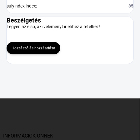
súlyindex index
:
85
Beszélgetés
Legyen az első, aki véleményt ír ehhez a tételhez!
Hozzászólás hozzáadása
L
á
b
l
é
c
INFORMÁCIÓK ÖNNEK