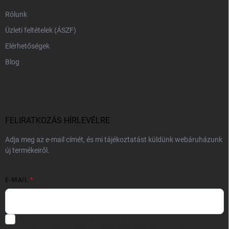
Rólunk
Üzleti feltételek (ÁSZF)
Elérhetőségek
Blog
FELIRATKOZÁS HÍRLEVÉLRE
Adja meg az e-mail címét, és mi tájékoztatást küldünk webáruházunk
új termékeiről.
E-MAIL
Hozzájárulok, hogy az általam önként megadott nevem és e-mail
címem felhasználásával a(z)
*cég neve
részemre e-mail útján