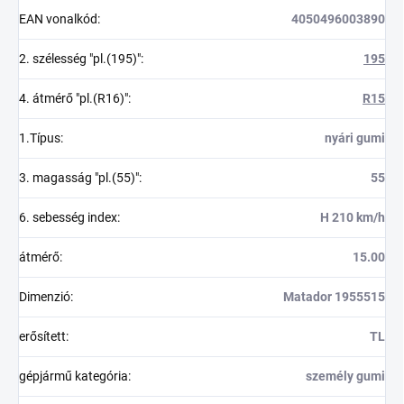
EAN vonalkód
:
4050496003890
2. szélesség "pl.(195)"
:
195
4. átmérő "pl.(R16)"
:
R15
1.Típus
:
nyári gumi
3. magasság "pl.(55)"
:
55
6. sebesség index
:
H 210 km/h
átmérő
:
15.00
Dimenzió
:
Matador 1955515
erősített
:
TL
gépjármű kategória
:
személy gumi