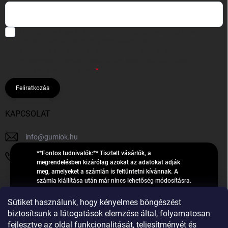
Hozzájárulok, hogy az általam önként megadott nevem és e-mail
címem felhasználásával a(z)
*cég neve
részemre e-mail útján
hírleveleket, ajánlatokat küldjön. Kijelentem, hogy az
adatkezelési
tájékoztatót
elolvastam. Megértettem, hogy a hozzájárulásom
bármikor visszavonhatom.
Feliratkozás
KAPCSOLAT
info
@
gumiok.hu
**Fontos tudnivalók:** Tisztelt vásárlók, a
+36705429902
megrendelésben kizárólag azokat az adatokat adják
meg, amelyeket a számlán is feltüntetni kívánnak. A
számla kiállítása után már nincs lehetőség módosításra.
Hibás adatok esetén javításra csak a „megrendelés
Á
feldolgozása” státusz alatt van lehetőség! Csak új,
Sütiket használunk, hogy kényelmes böngészést
R
**2023-ban, 2024-ben vagy 2025-ben** gyártott
Árukereső.hu
biztosítsunk a látogatások elemzése által, folyamatosan
U
gumiabroncsokat árusítunk – a gumik **pontos DOT-
fejlesztve az oldal funkcionalitását, teljesítményét és
számáról nem adunk felvilágosítást**! Köszönjük. A
K