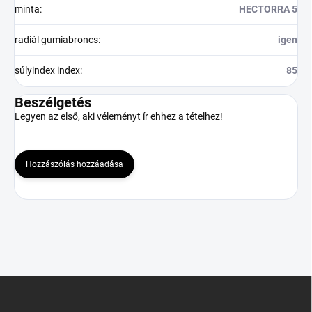
minta
:
HECTORRA 5
radiál gumiabroncs
:
igen
súlyindex index
:
85
Beszélgetés
Legyen az első, aki véleményt ír ehhez a tételhez!
Hozzászólás hozzáadása
L
á