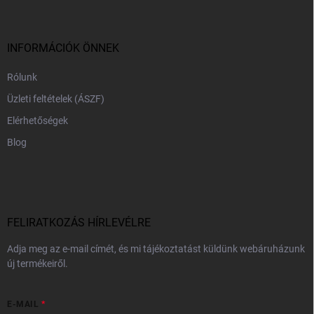
b
l
é
c
INFORMÁCIÓK ÖNNEK
Rólunk
Üzleti feltételek (ÁSZF)
Elérhetőségek
Blog
FELIRATKOZÁS HÍRLEVÉLRE
Adja meg az e-mail címét, és mi tájékoztatást küldünk webáruházunk
új termékeiről.
E-MAIL