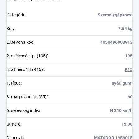
Kategória
:
Személygépkocsi
Súly
:
7.54 kg
EAN vonalkód
:
4050496003913
2. szélesség "pl.(195)"
:
195
4. átmérő "pl.(R16)"
:
R15
1.Típus
:
nyári gumi
3. magasság "pl.(55)"
:
60
6. sebesség index
:
H 210 km/h
átmérő
:
15.00
Dimenzió
:
MATADOR 1956015