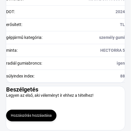
DOT
:
2024
erősített
:
TL
gépjármű kategória
:
személy gumi
minta
:
HECTORRA 5
radiál gumiabroncs
:
igen
súlyindex index
:
88
Beszélgetés
Legyen az első, aki véleményt ír ehhez a tételhez!
Hozzászólás hozzáadása