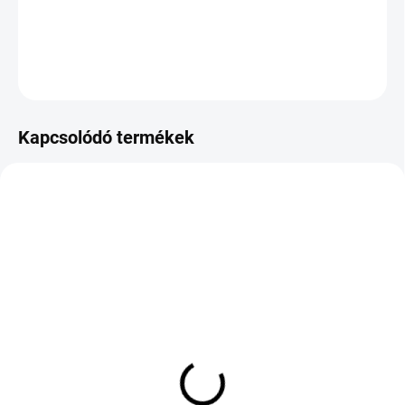
DOT:2024
KÉRDÉS
Kapcsolódó termékek
KÜLSŐ RAKTÁR MAX 4 NAP+2NAP A
KÜLSŐ RAKTÁR MAX 8 NAP+2NA A
SZÁLITÁSIG
SZÁLITÁSIG
(1 DB)
(>5 DB)
NOKIAN WETPROOF
MARSHAL MATRAC FX
205/55R16 91 W TL ROF
MU12 215/55 R18 99V