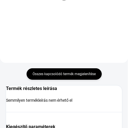
TL XL
37 912 Ft
47 789 Ft
Kosárba
Kosárba
Összes kapcsolódó termék megjelenítése
Termék részletes leírása
Semmilyen termékleírás nem érhető el
Kiegészítő paraméterek