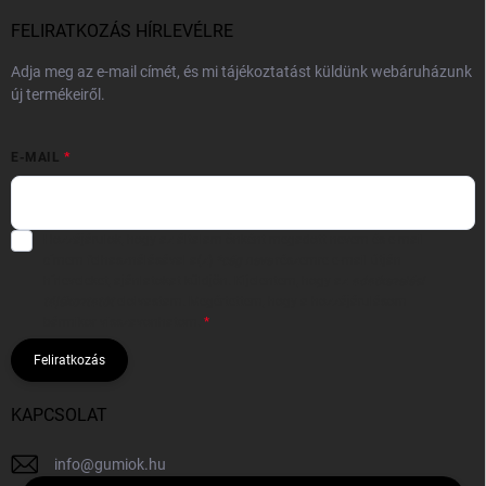
FELIRATKOZÁS HÍRLEVÉLRE
Adja meg az e-mail címét, és mi tájékoztatást küldünk webáruházunk
új termékeiről.
E-MAIL
Hozzájárulok, hogy az általam önként megadott nevem és e-mail
címem felhasználásával a(z)
*cég neve
részemre e-mail útján
hírleveleket, ajánlatokat küldjön. Kijelentem, hogy az
adatkezelési
tájékoztatót
elolvastam. Megértettem, hogy a hozzájárulásom
bármikor visszavonhatom.
Feliratkozás
KAPCSOLAT
info
@
gumiok.hu