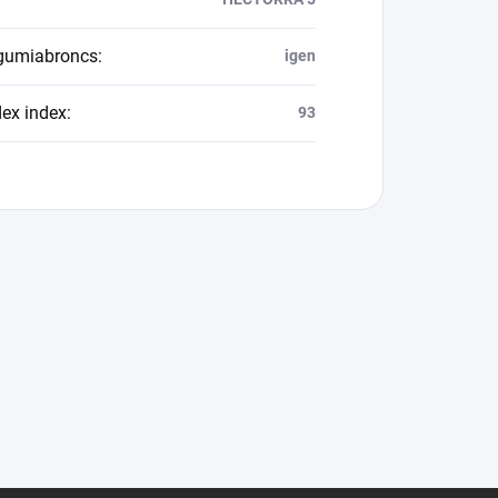
 gumiabroncs
:
igen
dex index
:
93