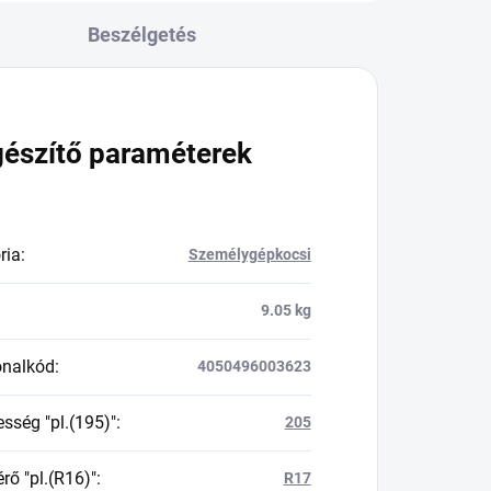
Beszélgetés
gészítő paraméterek
ria
:
Személygépkocsi
9.05 kg
onalkód
:
4050496003623
esség "pl.(195)"
:
205
rő "pl.(R16)"
:
R17