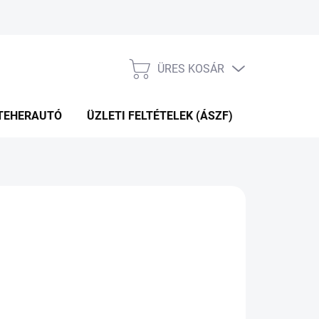
ÜRES KOSÁR
KOSÁR
TEHERAUTÓ
ÜZLETI FELTÉTELEK (ÁSZF)
WEBÁRUHÁ
16 Ft
.12