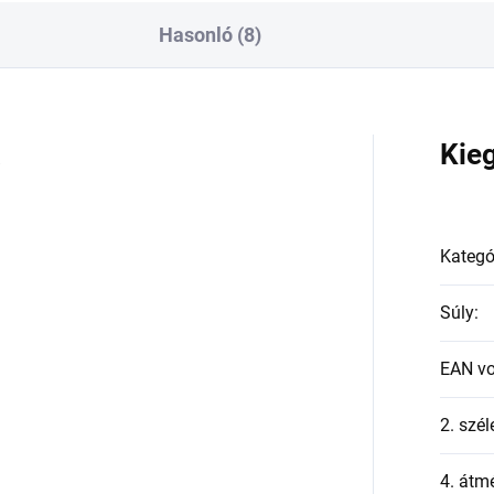
Hasonló (8)
a
Kie
Kategó
Súly
:
EAN v
2. szél
4. átmé