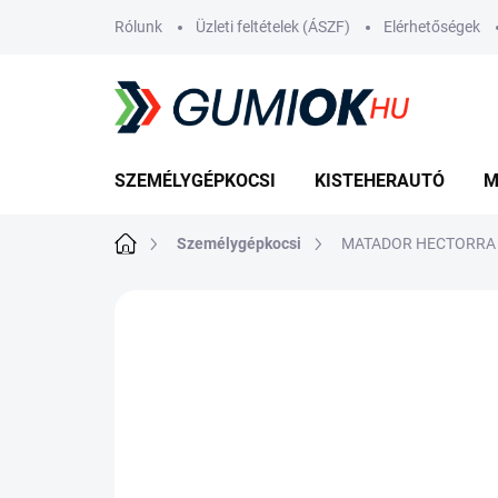
Ugrás
Rólunk
Üzleti feltételek (ÁSZF)
Elérhetőségek
a
fő
tartalomhoz
SZEMÉLYGÉPKOCSI
KISTEHERAUTÓ
M
Kezdőlap
Személygépkocsi
MATADOR HECTORRA 5
10 értékelés
Ugrás az értékeléshez