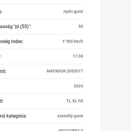
s
:
nyári gumi
asság "pl.(55)"
:
50
esség index
:
Y 300 km/h
ő
:
17.00
zió
:
MATADOR 2055017
2024
tt
:
TL XL FR
mű kategória
:
személy gumi
HECTORRA 5