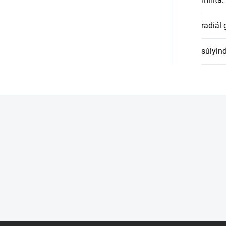
radiál
súlyin