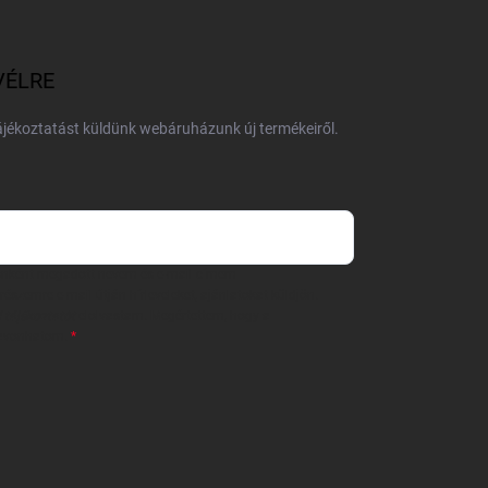
VÉLRE
tájékoztatást küldünk webáruházunk új termékeiről.
 önként megadott nevem és e-mail címem
részemre e-mail útján hírleveleket, ajánlatokat küldjön.
 tájékoztatót
elolvastam. Megértettem, hogy a
zavonhatom.