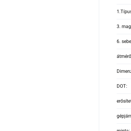
1.Típu
3. mag
6. seb
átmér
Dimen
DOT
:
erősíte
gépjár
minta
: