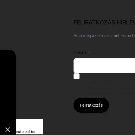
FELIRATKOZÁS HÍRLE
Adja meg az e-mail címét, és mi 
E-MAIL
Hozzájárulok, hogy az általam
felhasználásával a(z)
*cég neve
Kijelentem, hogy az
adatkezelési
hozzájárulásom bármikor viss
Feliratkozás
Á
R
Árukereső.hu