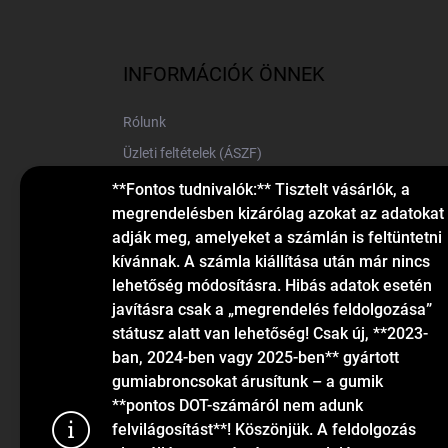
L
á
b
l
INFORMÁCIÓK ÖNNEK
é
c
Rólunk
Üzleti feltételek (ÁSZF)
Elérhetőségek
**Fontos tudnivalók:** Tisztelt vásárlók, a
megrendelésben kizárólag azokat az adatokat
Blog
adják meg, amelyeket a számlán is feltüntetni
kívánnak. A számla kiállítása után már nincs
lehetőség módosításra. Hibás adatok esetén
javításra csak a „megrendelés feldolgozása”
státusz alatt van lehetőség! Csak új, **2023-
ban, 2024-ben vagy 2025-ben** gyártott
gumiabroncsokat árusítunk – a gumik
KAPCSOLAT
**pontos DOT-számáról nem adunk
felvilágosítást**! Köszönjük. A feldolgozás