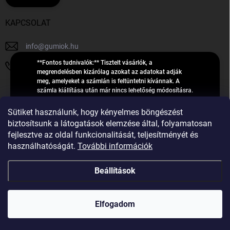
KAPCSOLAT
info
@
gumiok.hu
**Fontos tudnivalók:** Tisztelt vásárlók, a
+36705429902
megrendelésben kizárólag azokat az adatokat adják
meg, amelyeket a számlán is feltüntetni kívánnak. A
számla kiállítása után már nincs lehetőség módosításra.
Hibás adatok esetén javításra csak a „megrendelés
Á
feldolgozása” státusz alatt van lehetőség! Csak új,
Sütiket használunk, hogy kényelmes böngészést
R
**2023-ban, 2024-ben vagy 2025-ben** gyártott
Árukereső.hu
biztosítsunk a látogatások elemzése által, folyamatosan
U
gumiabroncsokat árusítunk – a gumik **pontos DOT-
fejlesztve az oldal funkcionalitását, teljesítményét és
számáról nem adunk felvilágosítást**! Köszönjük. A
K
használhatóságát.
További információk
feldolgozás alatt álló nagyszámú megrendelésre
E
tekintettel kérjük, **telefonon ne keressenek minket**. A
R
gumiok
telefonszám **nem szolgál** a megrendelések állapotáról
Beállítások
E
vagy feldolgozásáról való tájékoztatásra. Csak
S
**vészhelyzetben** hívjanak. Minden kérdésükre szívesen
válaszolunk a **[gumisuperke@gmail.com]
Ő
Copyright 2026
GumiOK.hu webáruház
. Minden jog fenntartva.
(mailto:gumisuperke@gmail.com)** címre küldött e-mail
Elfogadom
után.
Shoptet Premium készítette