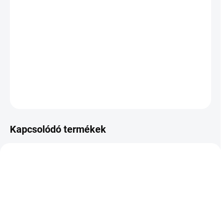
KÉZBESÍTÉS:
2026.8.10
−
+
Hozzáadás a kosárhoz
DOT:2022
KÉRDÉS
Kapcsolódó termékek