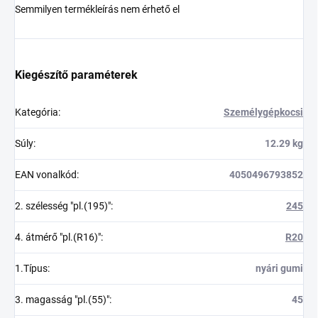
Semmilyen termékleírás nem érhető el
Kiegészítő paraméterek
Kategória
:
Személygépkocsi
Súly
:
12.29 kg
EAN vonalkód
:
4050496793852
2. szélesség "pl.(195)"
:
245
4. átmérő "pl.(R16)"
:
R20
1.Típus
:
nyári gumi
3. magasság "pl.(55)"
:
45