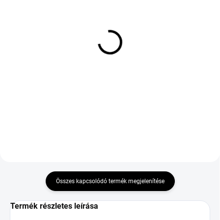
KÉT MUNKANAP
KÜLSŐ RAKTÁR MAX 7 NAP+2NAP A
(>5 DB)
SZÁLITÁSIG
(>5 DB)
CEAT WINTERDRIVE
Bridgestone Blizzak 6 XL
195/55 R15 89H TL XL
215/45 R17 91V
M+S 3PMSF
62 402 Ft
24 533 Ft
Kosárba
Kosárba
DOT:2025,2026
Összes kapcsolódó termék megjelenítése
Termék részletes leírása