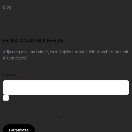
Blog
FELIRATKOZÁS HÍRLEVÉLRE
Adja meg az e-mail címét, és mi tájékoztatást küldünk webáruházunk
új termékeiről.
E-MAIL
Hozzájárulok, hogy az általam önként megadott nevem és e-mail
címem felhasználásával a(z)
*cég neve
részemre e-mail útján
hírleveleket, ajánlatokat küldjön. Kijelentem, hogy az
adatkezelési
tájékoztatót
elolvastam. Megértettem, hogy a hozzájárulásom
bármikor visszavonhatom.
Feliratkozás