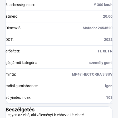
6. sebesség index
:
Y 300 km/h
átmérő
:
20.00
Dimenzió
:
Matador 2454520
DOT
:
2022
erősített
:
TL XL FR
gépjármű kategória
:
személy gumi
minta
:
MP47 HECTORRA 3 SUV
radiál gumiabroncs
:
igen
súlyindex index
:
103
Beszélgetés
Legyen az első, aki véleményt ír ehhez a tételhez!