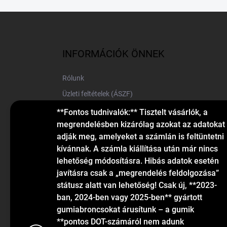
L
á
b
l
INFORMÁCIÓK ÖNNEK
é
c
Rólunk
Üzleti feltételek (ÁSZF)
Elérhetőségek
**Fontos tudnivalók:** Tisztelt vásárlók, a
megrendelésben kizárólag azokat az adatokat
Blog
adják meg, amelyeket a számlán is feltüntetni
kívánnak. A számla kiállítása után már nincs
lehetőség módosításra. Hibás adatok esetén
javításra csak a „megrendelés feldolgozása”
státusz alatt van lehetőség! Csak új, **2023-
ban, 2024-ben vagy 2025-ben** gyártott
gumiabroncsokat árusítunk – a gumik
KAPCSOLAT
**pontos DOT-számáról nem adunk