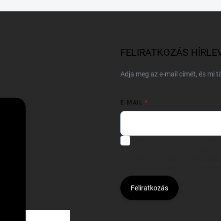
FELIRATKOZÁS HÍRLE
Adja meg az e-mail címét, és mi 
E-MAIL
Hozzájárulok, hogy az általam
felhasználásával a(z)
*cég neve
Kijelentem, hogy az
adatkezelési
hozzájárulásom bármikor viss
Feliratkozás
Á