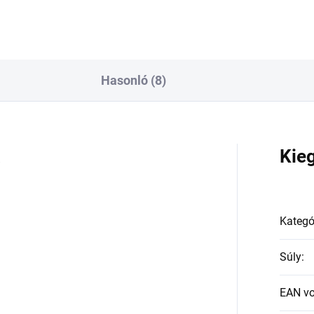
Hasonló (8)
a
Kie
Kategó
Súly
:
EAN v