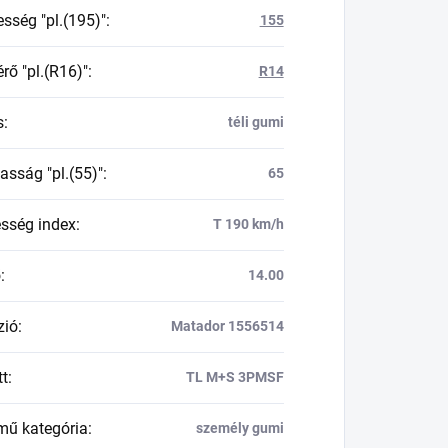
esség "pl.(195)"
:
155
rő "pl.(R16)"
:
R14
s
:
téli gumi
asság "pl.(55)"
:
65
esség index
:
T 190 km/h
ő
:
14.00
zió
:
Matador 1556514
tt
:
TL M+S 3PMSF
mű kategória
:
személy gumi