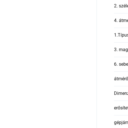
2. szél
4. átmé
1.Típu
3. mag
6. seb
átmér
Dimen
erősíte
gépjár