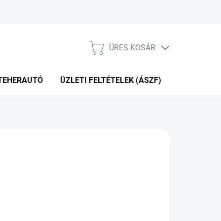
ÜRES KOSÁR
KOSÁR
TEHERAUTÓ
ÜZLETI FELTÉTELEK (ÁSZF)
WEBÁRUHÁ
Hozzáadás a kosárhoz