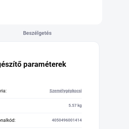
Beszélgetés
gészítő paraméterek
ria
:
Személygépkocsi
5.57 kg
onalkód
:
4050496001414