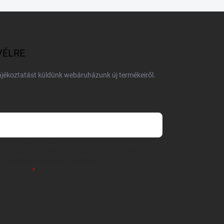
VÉLRE
tájékoztatást küldünk webáruházunk új termékeiről.
 önként megadott nevem és e-mail címem
részemre e-mail útján hírleveleket, ajánlatokat küldjön.
 tájékoztatót
elolvastam. Megértettem, hogy a
zavonhatom.