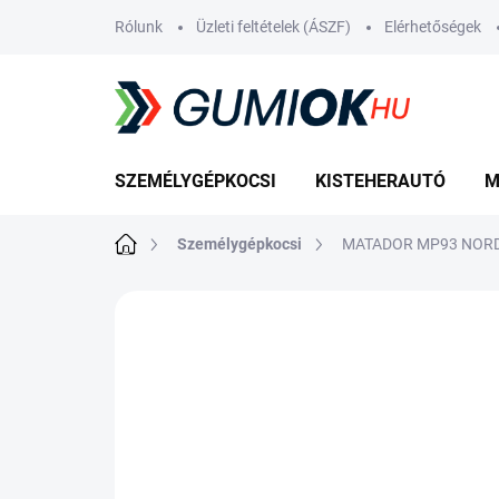
Ugrás
Rólunk
Üzleti feltételek (ÁSZF)
Elérhetőségek
a
fő
tartalomhoz
SZEMÉLYGÉPKOCSI
KISTEHERAUTÓ
M
Kezdőlap
Személygépkocsi
MATADOR MP93 NORDI
Nincs értékelés
Ugrás az értékelé