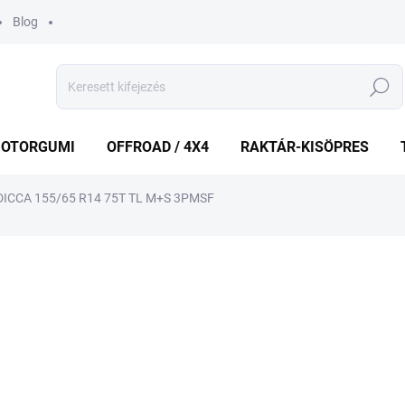
Blog
Keresés
OTORGUMI
OFFROAD / 4X4
RAKTÁR-KISÖPRES
CCA 155/65 R14 75T TL M+S 3PMSF
shez
MÁRKA:
MATADOR
17 364 Ft
Egységár:
RAKTÁRON
(>5 DB)
−
+