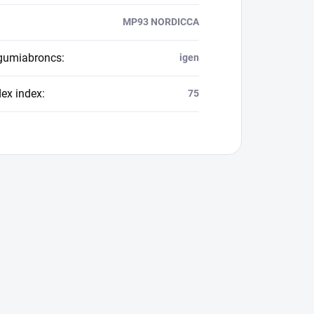
MP93 NORDICCA
 gumiabroncs
:
igen
dex index
:
75