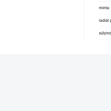
minta
:
radiál
súlyin