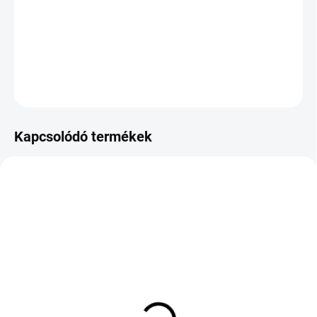
−
+
Hozzáadás a kosárhoz
KÉRDÉS
Kapcsolódó termékek
KÜLSŐ RAKTÁR MAX 1 NAP+2NAP A
KÜLSŐ RAKTÁR MAX 1 NAP+2NAP A
SZÁLITÁSIG
SZÁLITÁSIG
(4 DB)
(>5 DB)