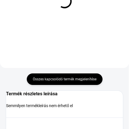
COOPER TIRES ALL
TOYO PROXES SPORT 2
SEASON 195/60 R17 90H
215/40 R18 89Y TL MFS
TL M+S 3PMSF EVR
XL
38 071 Ft
46 140 Ft
Kosárba
Kosárba
Összes kapcsolódó termék megjelenítése
Termék részletes leírása
Semmilyen termékleírás nem érhető el