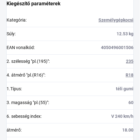
Kiegészítő paraméterek
Kategória
:
Személygépkocsi
Súly
:
12.53 kg
EAN vonalkód
:
4050496001506
2. szélesség "pl.(195)"
:
235
4. átmérő "pl.(R16)"
:
R18
1.Típus
:
téli gumi
3. magasság "pl.(55)"
:
60
6. sebesség index
:
V 240 km/h
átmérő
:
18.00