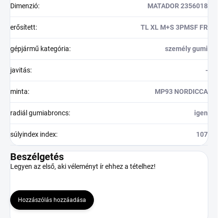
Dimenzió
:
MATADOR 2356018
erősített
:
TL XL M+S 3PMSF FR
gépjármű kategória
:
személy gumi
javitás
:
-
minta
:
MP93 NORDICCA
radiál gumiabroncs
:
igen
súlyindex index
:
107
Beszélgetés
Legyen az első, aki véleményt ír ehhez a tételhez!
Hozzászólás hozzáadása