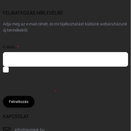
FELIRATKOZÁS HÍRLEVÉLRE
Adja meg az e-mail címét, és mi tájékoztatást küldünk webáruházunk
új termékeiről.
E-MAIL
Hozzájárulok, hogy az általam önként megadott nevem és e-mail
címem felhasználásával a(z)
*cég neve
részemre e-mail útján
hírleveleket, ajánlatokat küldjön. Kijelentem, hogy az
adatkezelési
tájékoztatót
elolvastam. Megértettem, hogy a hozzájárulásom
bármikor visszavonhatom.
Feliratkozás
KAPCSOLAT
info
@
gumiok.hu