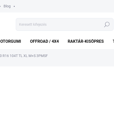
Blog
Keresés
OTORGUMI
OFFROAD / 4X4
RAKTÁR-KISÖPRES
0 R16 104T TL XL M+S 3PMSF
shez
MÁRKA:
MAXXIS
44 689 Ft
Egységár:
KÜLSŐ RAKTÁR MAX 8 NA
−
+