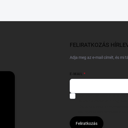
FELIRATKOZÁS HÍRLE
Adja meg az e-mail címét, és mi 
E-MAIL
Hozzájárulok, hogy az általam
felhasználásával a(z)
*cég neve
Kijelentem, hogy az
adatkezelési
hozzájárulásom bármikor viss
Feliratkozás