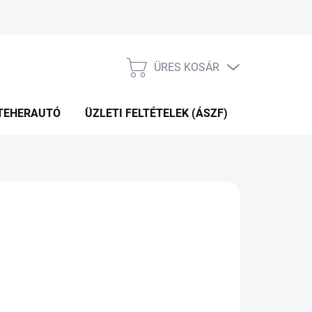
ÜRES KOSÁR
KOSÁR
TEHERAUTÓ
ÜZLETI FELTÉTELEK (ÁSZF)
WEBÁRUHÁ
P+2NA A SZÁLITÁSIG
(>5 DB)
Hozzáadás a kosárhoz