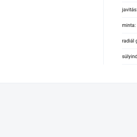
javitás
minta
:
radiál
súlyin