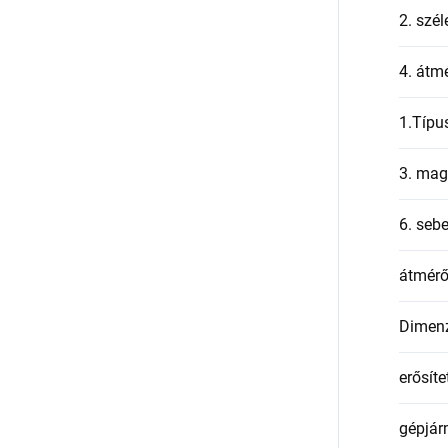
2. szél
4. átmé
1.Típu
3. mag
6. seb
átmér
Dimen
erősíte
gépjár