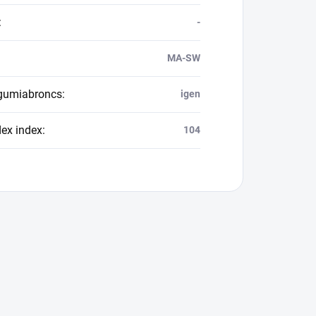
:
-
MA-SW
 gumiabroncs
:
igen
dex index
:
104