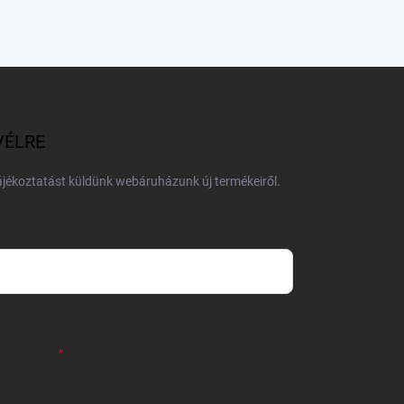
VÉLRE
tájékoztatást küldünk webáruházunk új termékeiről.
 önként megadott nevem és e-mail címem
részemre e-mail útján hírleveleket, ajánlatokat küldjön.
 tájékoztatót
elolvastam. Megértettem, hogy a
zavonhatom.