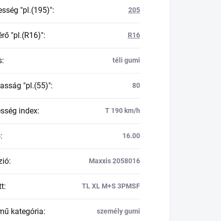
esség "pl.(195)"
:
205
rő "pl.(R16)"
:
R16
s
:
téli gumi
asság "pl.(55)"
:
80
esség index
:
T 190 km/h
ő
:
16.00
zió
:
Maxxis 2058016
tt
:
TL XL M+S 3PMSF
mű kategória
:
személy gumi