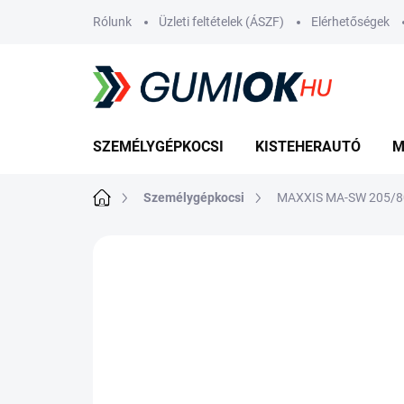
Ugrás
Rólunk
Üzleti feltételek (ÁSZF)
Elérhetőségek
a
fő
tartalomhoz
SZEMÉLYGÉPKOCSI
KISTEHERAUTÓ
M
Kezdőlap
Személygépkocsi
MAXXIS MA-SW 205/8
Nincs értékelés
Ugrás az értékelé