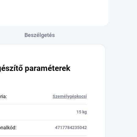
Beszélgetés
gészítő paraméterek
ria
:
Személygépkocsi
15 kg
onalkód
:
4717784235042