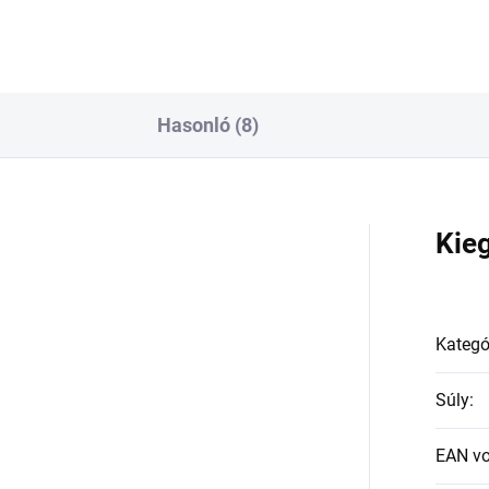
Hasonló (8)
a
Kie
Kategó
Súly
:
EAN v