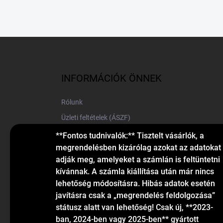
L
á
b
l
INFORMÁCIÓK ÖNNEK
é
c
Rólunk
Üzleti feltételek (ÁSZF)
Elérhetőségek
**Fontos tudnivalók:** Tisztelt vásárlók, a
megrendelésben kizárólag azokat az adatokat
Blog
adják meg, amelyeket a számlán is feltüntetni
kívánnak. A számla kiállítása után már nincs
lehetőség módosításra. Hibás adatok esetén
javításra csak a „megrendelés feldolgozása”
státusz alatt van lehetőség! Csak új, **2023-
ban, 2024-ben vagy 2025-ben** gyártott