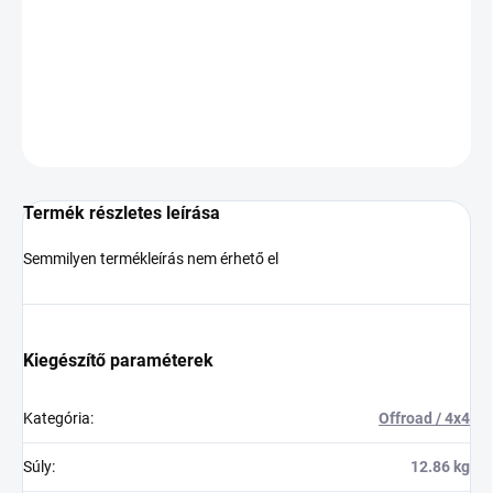
−
+
Hozzáadás a kosárhoz
KÉRDÉS
Termék részletes leírása
Semmilyen termékleírás nem érhető el
Kiegészítő paraméterek
Kategória
:
Offroad / 4x4
Súly
:
12.86 kg