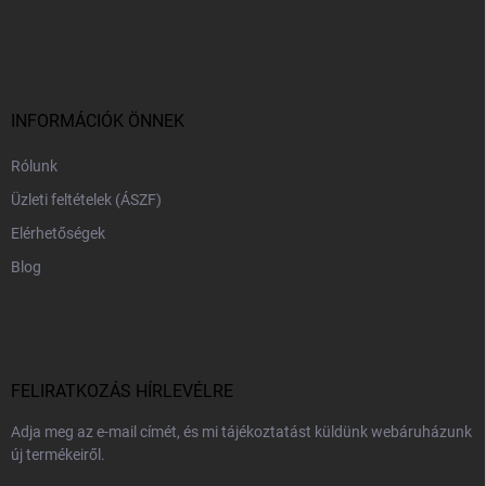
L
á
b
l
é
c
INFORMÁCIÓK ÖNNEK
Rólunk
Üzleti feltételek (ÁSZF)
Elérhetőségek
Blog
FELIRATKOZÁS HÍRLEVÉLRE
Adja meg az e-mail címét, és mi tájékoztatást küldünk webáruházunk
új termékeiről.