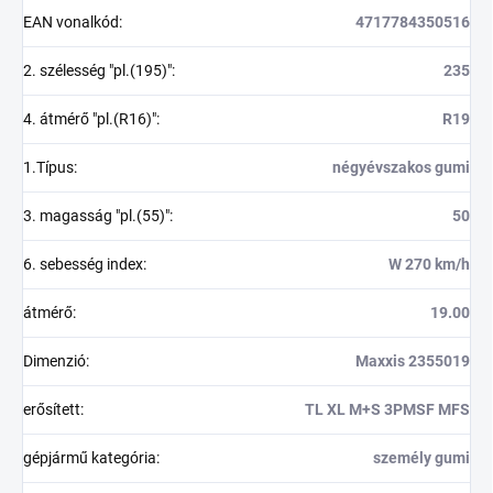
EAN vonalkód
:
4717784350516
2. szélesség "pl.(195)"
:
235
4. átmérő "pl.(R16)"
:
R19
1.Típus
:
négyévszakos gumi
3. magasság "pl.(55)"
:
50
6. sebesség index
:
W 270 km/h
átmérő
:
19.00
Dimenzió
:
Maxxis 2355019
erősített
:
TL XL M+S 3PMSF MFS
gépjármű kategória
:
személy gumi