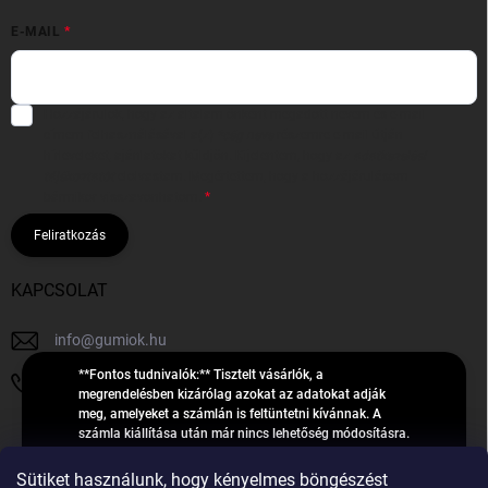
E-MAIL
Hozzájárulok, hogy az általam önként megadott nevem és e-mail
címem felhasználásával a(z)
*cég neve
részemre e-mail útján
hírleveleket, ajánlatokat küldjön. Kijelentem, hogy az
adatkezelési
tájékoztatót
elolvastam. Megértettem, hogy a hozzájárulásom
bármikor visszavonhatom.
Feliratkozás
KAPCSOLAT
info
@
gumiok.hu
**Fontos tudnivalók:** Tisztelt vásárlók, a
+36705429902
megrendelésben kizárólag azokat az adatokat adják
meg, amelyeket a számlán is feltüntetni kívánnak. A
számla kiállítása után már nincs lehetőség módosításra.
Hibás adatok esetén javításra csak a „megrendelés
Á
feldolgozása” státusz alatt van lehetőség! Csak új,
Sütiket használunk, hogy kényelmes böngészést
R