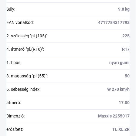
Súly
:
9.8 kg
EAN vonalkód
:
4717784317793
2. szélesség "pl.(195)"
:
225
4. átmérő "pl.(R16)"
:
R17
1.Típus
:
nyári gumi
3. magasság "pl.(55)"
:
50
6. sebesség index
:
W 270 km/h
átmérő
:
17.00
Dimenzió
:
Maxxis 2255017
erősített
:
TL XL ZR