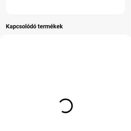
KÉRDÉS
Kapcsolódó termékek
KÉT MUNKANAP
RAKTÁRON
(>5 DB)
(>5 DB)
FULDA MULTI CONTROL
Kleber Dynaxer HP5 DT1
235/55 R18 104V TL XL
205/60 R16 92H
M+S 3PMSF
29 365 Ft
43 912 Ft
Kosárba
Kosárba