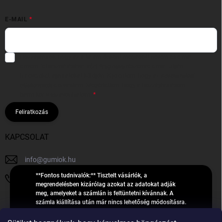
E-MAIL
Hozzájárulok, hogy az általam önként megadott nevem és e-mail
címem felhasználásával a(z)
*cég neve
részemre e-mail útján
hírleveleket, ajánlatokat küldjön. Kijelentem, hogy az
adatkezelési
tájékoztatót
elolvastam. Megértettem, hogy a hozzájárulásom
bármikor visszavonhatom.
Feliratkozás
KAPCSOLAT
info
@
gumiok.hu
**Fontos tudnivalók:** Tisztelt vásárlók, a
+36705429902
megrendelésben kizárólag azokat az adatokat adják
meg, amelyeket a számlán is feltüntetni kívánnak. A
számla kiállítása után már nincs lehetőség módosításra.
Hibás adatok esetén javításra csak a „megrendelés
Á
feldolgozása” státusz alatt van lehetőség! Csak új,