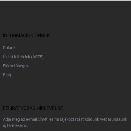
L
á
b
l
é
c
INFORMÁCIÓK ÖNNEK
Rólunk
Üzleti feltételek (ÁSZF)
Elérhetőségek
Blog
FELIRATKOZÁS HÍRLEVÉLRE
Adja meg az e-mail címét, és mi tájékoztatást küldünk webáruházunk
új termékeiről.