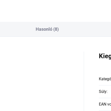
Hasonló (8)
a
Kie
Kategó
Súly
:
EAN v