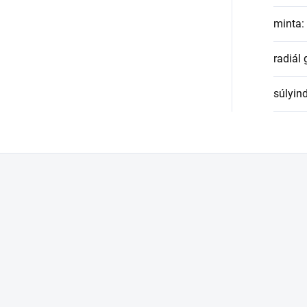
minta
:
radiál
súlyin