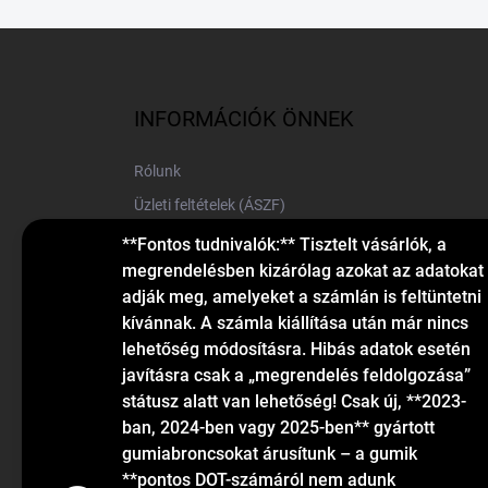
L
á
b
l
INFORMÁCIÓK ÖNNEK
é
c
Rólunk
Üzleti feltételek (ÁSZF)
Elérhetőségek
**Fontos tudnivalók:** Tisztelt vásárlók, a
megrendelésben kizárólag azokat az adatokat
Blog
adják meg, amelyeket a számlán is feltüntetni
kívánnak. A számla kiállítása után már nincs
lehetőség módosításra. Hibás adatok esetén
javításra csak a „megrendelés feldolgozása”
státusz alatt van lehetőség! Csak új, **2023-
ban, 2024-ben vagy 2025-ben** gyártott
gumiabroncsokat árusítunk – a gumik
KAPCSOLAT
**pontos DOT-számáról nem adunk