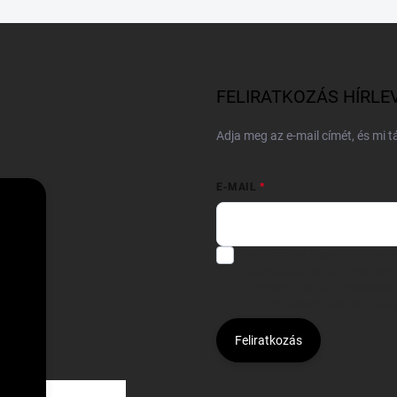
FELIRATKOZÁS HÍRLE
Adja meg az e-mail címét, és mi 
E-MAIL
Hozzájárulok, hogy az általam
felhasználásával a(z)
*cég neve
Kijelentem, hogy az
adatkezelési
hozzájárulásom bármikor viss
Feliratkozás
Á