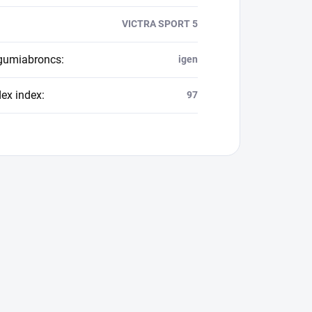
VICTRA SPORT 5
 gumiabroncs
:
igen
dex index
:
97