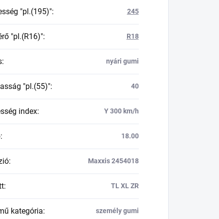
esség "pl.(195)"
:
245
rő "pl.(R16)"
:
R18
s
:
nyári gumi
asság "pl.(55)"
:
40
esség index
:
Y 300 km/h
ő
:
18.00
zió
:
Maxxis 2454018
tt
:
TL XL ZR
mű kategória
:
személy gumi