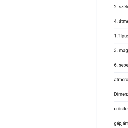
2. szél
4. átmé
1.Típu
3. mag
6. seb
átmér
Dimen
erősíte
gépjár