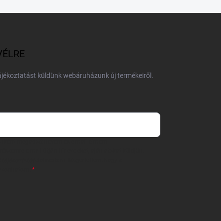
VÉLRE
tájékoztatást küldünk webáruházunk új termékeiről.
 önként megadott nevem és e-mail címem
részemre e-mail útján hírleveleket, ajánlatokat küldjön.
 tájékoztatót
elolvastam. Megértettem, hogy a
zavonhatom.