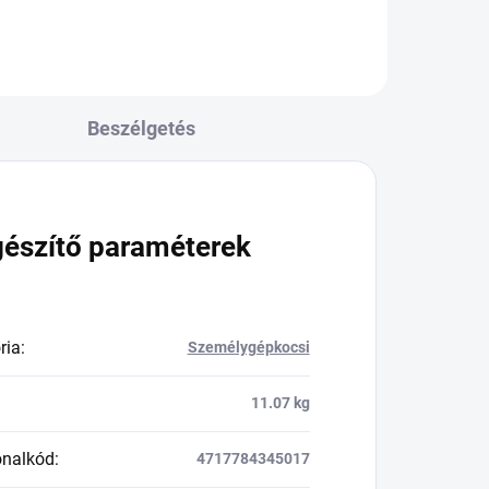
Beszélgetés
gészítő paraméterek
ria
:
Személygépkocsi
11.07 kg
onalkód
:
4717784345017