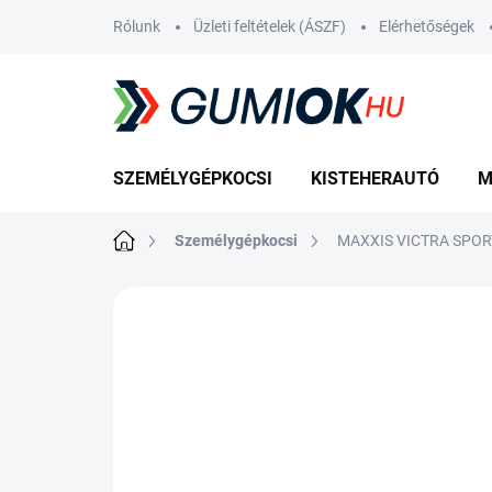
Ugrás
Rólunk
Üzleti feltételek (ÁSZF)
Elérhetőségek
a
fő
tartalomhoz
SZEMÉLYGÉPKOCSI
KISTEHERAUTÓ
M
Kezdőlap
Személygépkocsi
MAXXIS VICTRA SPORT
Nincs értékelés
Ugrás az értékelé