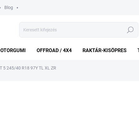
Blog
Keresés
OTORGUMI
OFFROAD / 4X4
RAKTÁR-KISÖPRES
 5 245/40 R18 97Y TL XL ZR
shez
MÁRKA:
MAXXIS
49 247 Ft
Egységár:
ELFOGYOTT