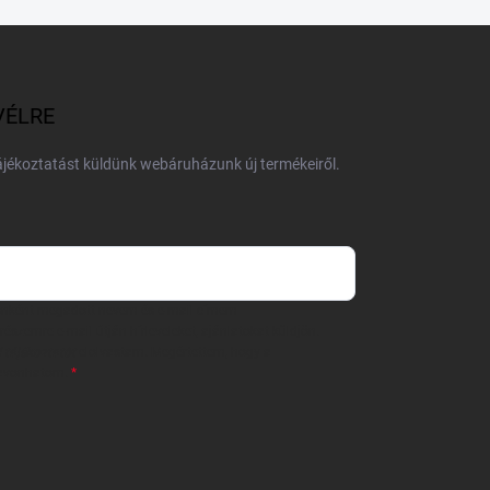
VÉLRE
tájékoztatást küldünk webáruházunk új termékeiről.
 önként megadott nevem és e-mail címem
részemre e-mail útján hírleveleket, ajánlatokat küldjön.
 tájékoztatót
elolvastam. Megértettem, hogy a
zavonhatom.