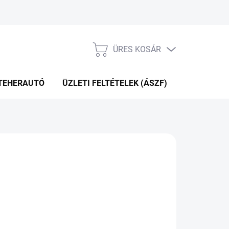
ÜRES KOSÁR
KOSÁR
TEHERAUTÓ
ÜZLETI FELTÉTELEK (ÁSZF)
WEBÁRUHÁ
P+2NAP A SZÁLITÁSIG
(>5 DB)
Hozzáadás a kosárhoz