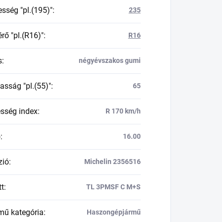
esség "pl.(195)"
:
235
rő "pl.(R16)"
:
R16
s
:
négyévszakos gumi
asság "pl.(55)"
:
65
esség index
:
R 170 km/h
ő
:
16.00
zió
:
Michelin 2356516
tt
:
TL 3PMSF C M+S
mű kategória
:
Haszongépjármű