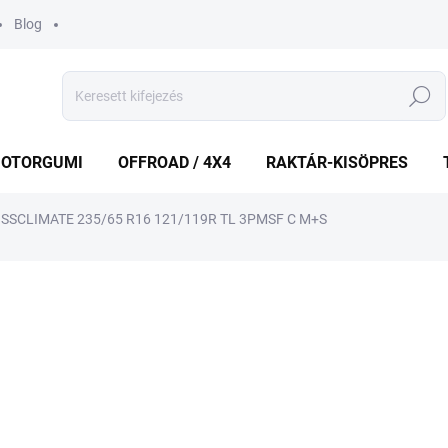
Blog
Keresés
OTORGUMI
OFFROAD / 4X4
RAKTÁR-KISÖPRES
OSSCLIMATE 235/65 R16 121/119R TL 3PMSF C M+S
shez
MÁRKA:
MICHELIN
85 854 Ft
Egységár:
KÜLSŐ RAKTÁR MAX 3 NA
−
+