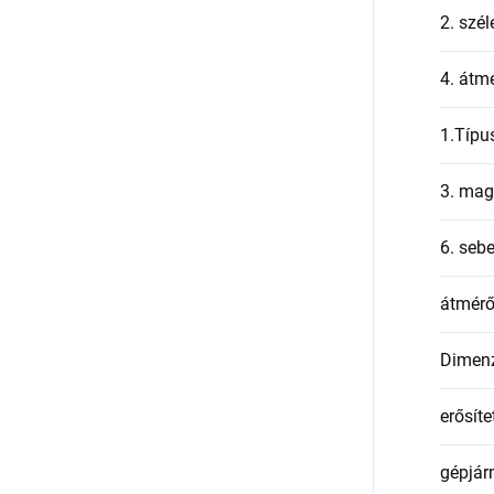
2. szél
4. átmé
1.Típu
3. mag
6. seb
átmér
Dimen
erősíte
gépjár