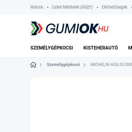
Ugrás
Rólunk
Üzleti feltételek (ÁSZF)
Elérhetőségek
a
fő
tartalomhoz
SZEMÉLYGÉPKOCSI
KISTEHERAUTÓ
M
Kezdőlap
Személygépkocsi
MICHELIN AGILIS CR
Nincs értékelés
Ugrás az értékelé