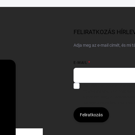
FELIRATKOZÁS HÍRLE
Adja meg az e-mail címét, és mi 
E-MAIL
Hozzájárulok, hogy az általam
felhasználásával a(z)
*cég neve
Kijelentem, hogy az
adatkezelési
hozzájárulásom bármikor viss
Feliratkozás
Á