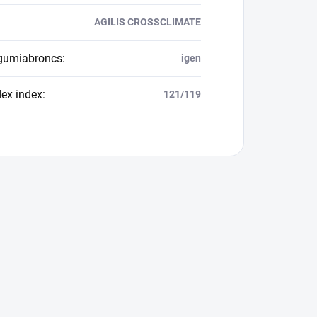
AGILIS CROSSCLIMATE
 gumiabroncs
:
igen
dex index
:
121/119