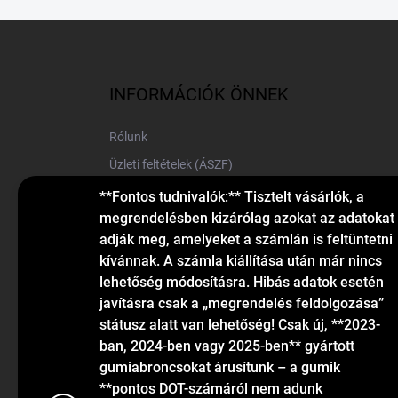
L
á
b
l
INFORMÁCIÓK ÖNNEK
é
c
Rólunk
Üzleti feltételek (ÁSZF)
Elérhetőségek
**Fontos tudnivalók:** Tisztelt vásárlók, a
megrendelésben kizárólag azokat az adatokat
Blog
adják meg, amelyeket a számlán is feltüntetni
kívánnak. A számla kiállítása után már nincs
lehetőség módosításra. Hibás adatok esetén
javításra csak a „megrendelés feldolgozása”
státusz alatt van lehetőség! Csak új, **2023-
ban, 2024-ben vagy 2025-ben** gyártott
gumiabroncsokat árusítunk – a gumik
KAPCSOLAT
**pontos DOT-számáról nem adunk