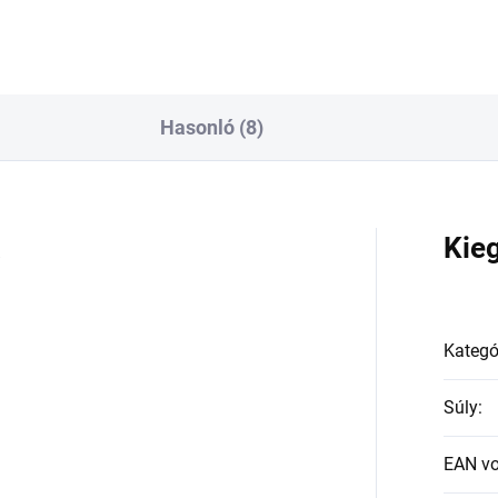
Hasonló (8)
a
Kie
Kategó
Súly
:
EAN v