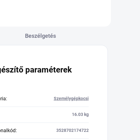
Beszélgetés
gészítő paraméterek
ria
:
Személygépkocsi
16.03 kg
onalkód
:
3528702174722