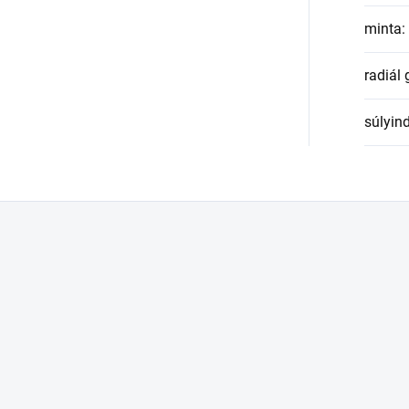
minta
:
radiál
súlyin