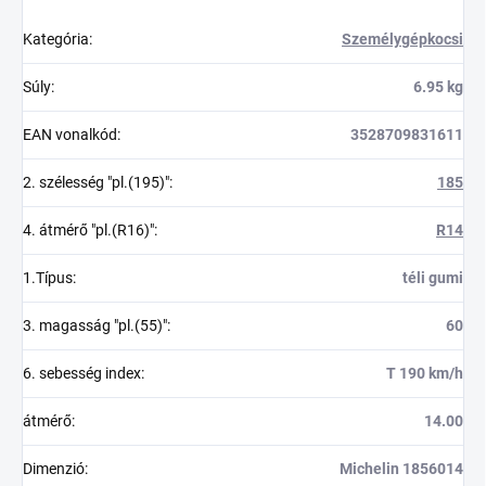
Kategória
:
Személygépkocsi
Súly
:
6.95 kg
EAN vonalkód
:
3528709831611
2. szélesség "pl.(195)"
:
185
4. átmérő "pl.(R16)"
:
R14
1.Típus
:
téli gumi
3. magasság "pl.(55)"
:
60
6. sebesség index
:
T 190 km/h
átmérő
:
14.00
Dimenzió
:
Michelin 1856014