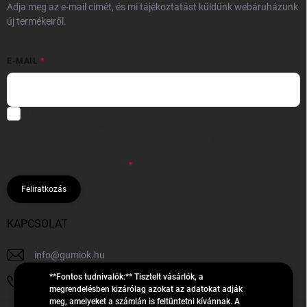
Adja meg az e-mail címét, és mi tájékoztatást küldünk webáruházunk
új termékeiről.
E-MAIL
Hozzájárulok, hogy az általam önként megadott nevem és e-mail
címem felhasználásával a(z)
*cég neve
részemre e-mail útján
hírleveleket, ajánlatokat küldjön. Kijelentem, hogy az
adatkezelési
tájékoztatót
elolvastam. Megértettem, hogy a hozzájárulásom
bármikor visszavonhatom.
Feliratkozás
KAPCSOLAT
info
@
gumiok.hu
**Fontos tudnivalók:** Tisztelt vásárlók, a
+36705429902
megrendelésben kizárólag azokat az adatokat adják
meg, amelyeket a számlán is feltüntetni kívánnak. A