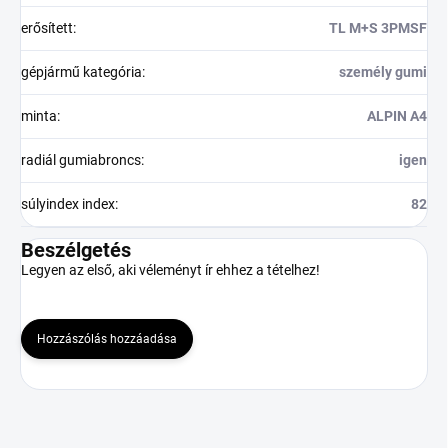
erősített
:
TL M+S 3PMSF
gépjármű kategória
:
személy gumi
minta
:
ALPIN A4
radiál gumiabroncs
:
igen
súlyindex index
:
82
Beszélgetés
Legyen az első, aki véleményt ír ehhez a tételhez!
Hozzászólás hozzáadása