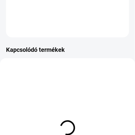
−
+
Hozzáadás a kosárhoz
KÉRDÉS
Kapcsolódó termékek
KÜLSŐ RAKTÁR MAX 8 NAP+2NA A
KÜLSŐ RAKTÁR MAX 8 NAP+2NA A
SZÁLITÁSIG
SZÁLITÁSIG
(>5 DB)
(>5 DB)
SUMITOMO BC100
GREENTRAC QUEST-X
225/55 R19 99V TL
225/45 R18 95Y TL XL