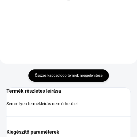
ZR
49 902 Ft
33 392 Ft
Kosárba
Kosárba
Összes kapcsolódó termék megjelenítése
Termék részletes leírása
Semmilyen termékleírás nem érhető el
Kiegészítő paraméterek