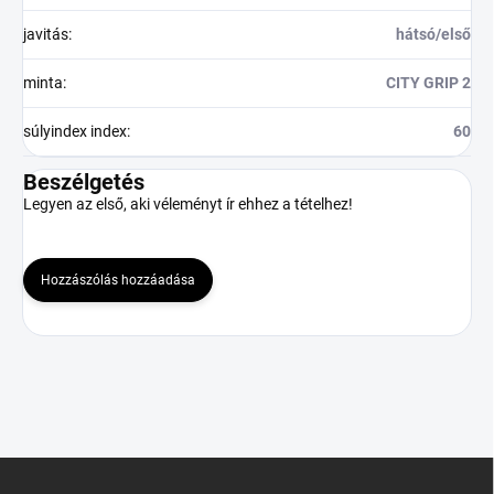
javitás
:
hátsó/első
minta
:
CITY GRIP 2
súlyindex index
:
60
Beszélgetés
Legyen az első, aki véleményt ír ehhez a tételhez!
Hozzászólás hozzáadása
L
á