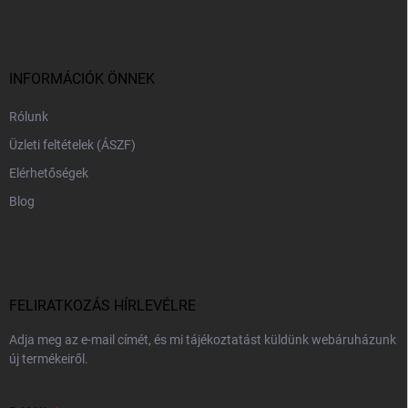
b
l
é
c
INFORMÁCIÓK ÖNNEK
Rólunk
Üzleti feltételek (ÁSZF)
Elérhetőségek
Blog
FELIRATKOZÁS HÍRLEVÉLRE
Adja meg az e-mail címét, és mi tájékoztatást küldünk webáruházunk
új termékeiről.