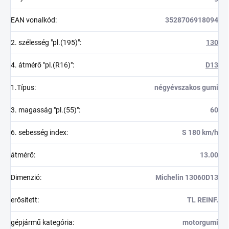
EAN vonalkód
:
3528706918094
2. szélesség "pl.(195)"
:
130
4. átmérő "pl.(R16)"
:
D13
1.Típus
:
négyévszakos gumi
3. magasság "pl.(55)"
:
60
6. sebesség index
:
S 180 km/h
átmérő
:
13.00
Dimenzió
:
Michelin 13060D13
erősített
:
TL REINF.
gépjármű kategória
:
motorgumi