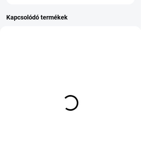
Kapcsolódó termékek
KÜLSŐ RAKTÁR MAX 4 NAP+2NAP A
KÜLSŐ RAKTÁR MAX 8 NAP+2NA A
SZÁLITÁSIG
SZÁLITÁSIG
(5 DB)
(>5 DB)
BKT W 207 27/12 D12
PIRELLI SCORPION MX
60J TL 6PR
MID SOFT 80/100 D12
50M TT NHS
67 503 Ft
43 061 Ft
Kosárba
Kosárba