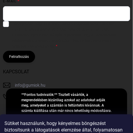
E-MAIL
Hozzájárulok, hogy az általam önként megadott nevem és e-mail
címem felhasználásával a(z)
*cég neve
részemre e-mail útján
hírleveleket, ajánlatokat küldjön. Kijelentem, hogy az
adatkezelési
tájékoztatót
elolvastam. Megértettem, hogy a hozzájárulásom
bármikor visszavonhatom.
Feliratkozás
KAPCSOLAT
info
@
gumiok.hu
**Fontos tudnivalók:** Tisztelt vásárlók, a
+36705429902
megrendelésben kizárólag azokat az adatokat adják
meg, amelyeket a számlán is feltüntetni kívánnak. A
számla kiállítása után már nincs lehetőség módosításra.
Hibás adatok esetén javításra csak a „megrendelés
Á
feldolgozása” státusz alatt van lehetőség! Csak új,
Sütiket használunk, hogy kényelmes böngészést
R
**2023-ban, 2024-ben vagy 2025-ben** gyártott
Árukereső.hu
biztosítsunk a látogatások elemzése által, folyamatosan
U
gumiabroncsokat árusítunk – a gumik **pontos DOT-