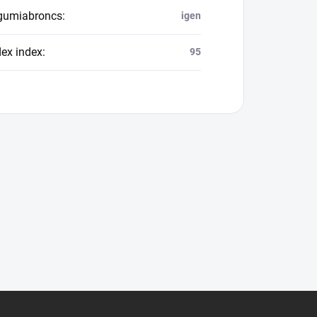
 gumiabroncs
:
igen
dex index
:
95