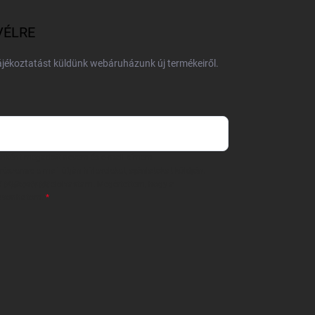
VÉLRE
tájékoztatást küldünk webáruházunk új termékeiről.
 önként megadott nevem és e-mail címem
részemre e-mail útján hírleveleket, ajánlatokat küldjön.
 tájékoztatót
elolvastam. Megértettem, hogy a
zavonhatom.