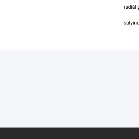
radiál
súlyin