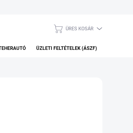
ÜRES KOSÁR
KOSÁR
TEHERAUTÓ
ÜZLETI FELTÉTELEK (ÁSZF)
WEBÁRUHÁ
P+2NA A SZÁLITÁSIG
(>5 DB)
Hozzáadás a kosárhoz