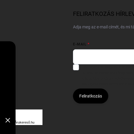
FELIRATKOZÁS HÍRLE
Adja meg az e-mail címét, és mi 
E-MAIL
Hozzájárulok, hogy az általam
felhasználásával a(z)
*cég neve
Kijelentem, hogy az
adatkezelési
hozzájárulásom bármikor viss
Feliratkozás
Á
R
Árukereső.hu
U