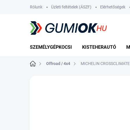
Ugrás
Rólunk
Üzleti feltételek (ÁSZF)
Elérhetőségek
a
fő
tartalomhoz
SZEMÉLYGÉPKOCSI
KISTEHERAUTÓ
M
Kezdőlap
Offroad / 4x4
MICHELIN CROSSCLIMATE 
Nincs értékelés
Ugrás az értékelé