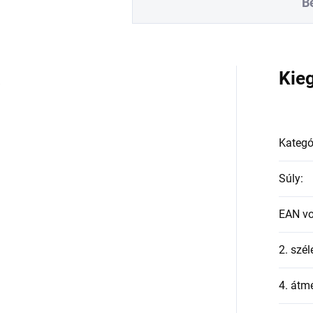
B
a
Kie
Kategó
Súly
:
EAN v
2. szél
4. átmé