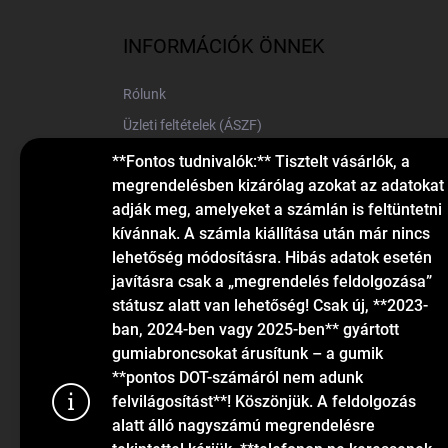
b
l
INFORMÁCIÓK ÖNNEK
é
c
Rólunk
Üzleti feltételek (ÁSZF)
Elérhetőségek
**Fontos tudnivalók:** Tisztelt vásárlók, a
megrendelésben kizárólag azokat az adatokat
Blog
adják meg, amelyeket a számlán is feltüntetni
kívánnak. A számla kiállítása után már nincs
lehetőség módosításra. Hibás adatok esetén
javításra csak a „megrendelés feldolgozása”
státusz alatt van lehetőség! Csak új, **2023-
ban, 2024-ben vagy 2025-ben** gyártott
gumiabroncsokat árusítunk – a gumik
KAPCSOLAT
**pontos DOT-számáról nem adunk
felvilágosítást**! Köszönjük. A feldolgozás
alatt álló nagyszámú megrendelésre
info
@
gumiok.hu