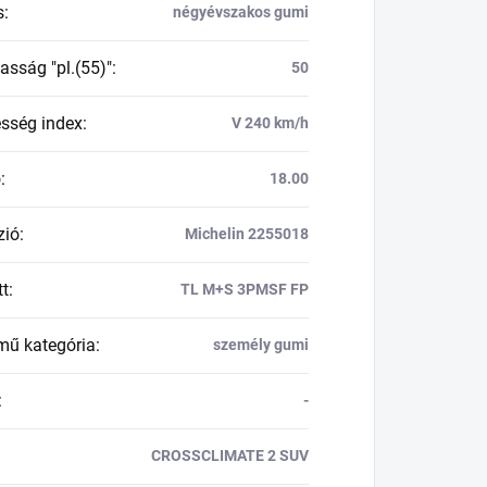
s
:
négyévszakos gumi
asság "pl.(55)"
:
50
esség index
:
V 240 km/h
ő
:
18.00
zió
:
Michelin 2255018
tt
:
TL M+S 3PMSF FP
mű kategória
:
személy gumi
:
-
CROSSCLIMATE 2 SUV