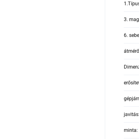
1.Típu
3. mag
6. seb
átmér
Dimen
erősíte
gépjár
javitás
minta
: