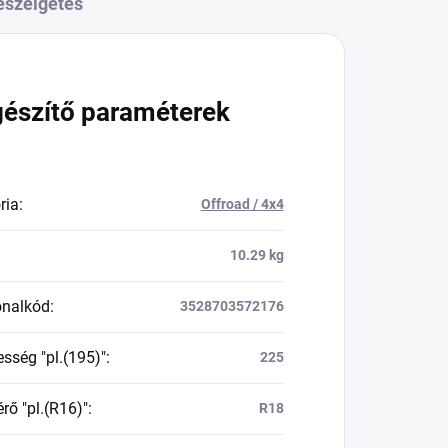
eszélgetés
gészítő paraméterek
ria
:
Offroad / 4x4
10.29 kg
onalkód
:
3528703572176
esség "pl.(195)"
:
225
rő "pl.(R16)"
:
R18