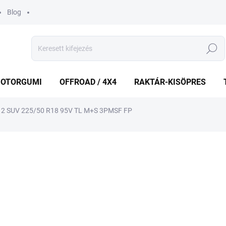
Blog
Keresés
OTORGUMI
OFFROAD / 4X4
RAKTÁR-KISÖPRES
2 SUV 225/50 R18 95V TL M+S 3PMSF FP
shez
MÁRKA:
MICHELIN
85 032 Ft
Egységár:
KÜLSŐ RAKTÁR MAX 8 NA
−
+