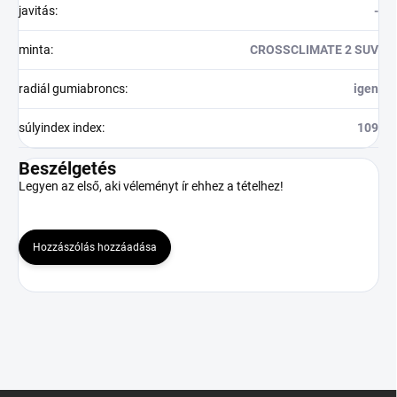
javitás
:
-
minta
:
CROSSCLIMATE 2 SUV
radiál gumiabroncs
:
igen
súlyindex index
:
109
Beszélgetés
Legyen az első, aki véleményt ír ehhez a tételhez!
Hozzászólás hozzáadása