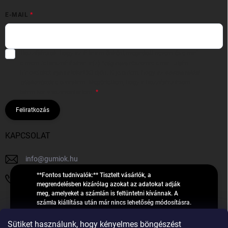
E-MAIL
Hozzájárulok, hogy az általam önként megadott nevem és e-mail
címem felhasználásával a(z)
*cég neve
részemre e-mail útján
hírleveleket, ajánlatokat küldjön. Kijelentem, hogy az
adatkezelési
tájékoztatót
elolvastam. Megértettem, hogy a hozzájárulásom
bármikor visszavonhatom.
Feliratkozás
KAPCSOLAT
info
@
gumiok.hu
**Fontos tudnivalók:** Tisztelt vásárlók, a
+36705429902
megrendelésben kizárólag azokat az adatokat adják
meg, amelyeket a számlán is feltüntetni kívánnak. A
számla kiállítása után már nincs lehetőség módosításra.
Hibás adatok esetén javításra csak a „megrendelés
Á
feldolgozása” státusz alatt van lehetőség! Csak új,
Sütiket használunk, hogy kényelmes böngészést
R