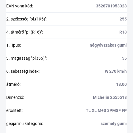
EAN vonalkód
:
3528701953328
2. szélesség "pl.(195)"
:
255
4. átmérő "pl.(R16)"
:
R18
1.Típus
:
négyévszakos gumi
3. magasság "pl.(55)"
:
55
6. sebesség index
:
W 270 km/h
átmérő
:
18.00
Dimenzió
:
Michelin 2555518
erősített
:
TL XL M+S 3PMSF FP
gépjármű kategória
:
személy gumi