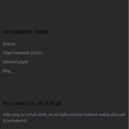
L
á
b
l
é
c
INFORMÁCIÓK ÖNNEK
Rólunk
Üzleti feltételek (ÁSZF)
Elérhetőségek
Blog
FELIRATKOZÁS HÍRLEVÉLRE
Adja meg az e-mail címét, és mi tájékoztatást küldünk webáruházunk
új termékeiről.