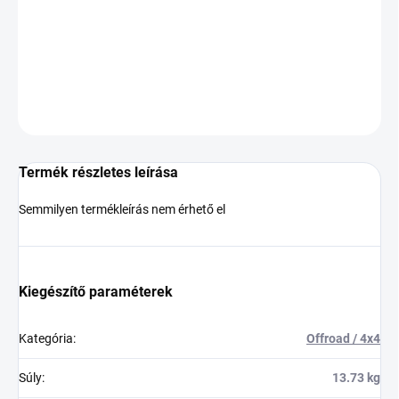
−
+
Hozzáadás a kosárhoz
KÉRDÉS
Termék részletes leírása
Semmilyen termékleírás nem érhető el
Kiegészítő paraméterek
Kategória
:
Offroad / 4x4
Súly
:
13.73 kg