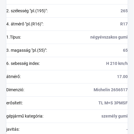
2. szélesség "pl.(195)"
:
265
4. átmérő "pl.(R16)"
:
R17
1.Típus
:
négyévszakos gumi
3. magasság "pl.(55)"
:
65
6. sebesség index
:
H 210 km/h
átmérő
:
17.00
Dimenzió
:
Michelin 2656517
erősített
:
TL M+S 3PMSF
gépjármű kategória
:
személy gumi
javitás
:
-