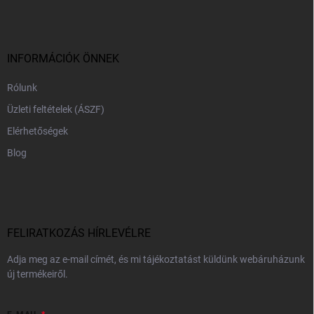
b
l
é
c
INFORMÁCIÓK ÖNNEK
Rólunk
Üzleti feltételek (ÁSZF)
Elérhetőségek
Blog
FELIRATKOZÁS HÍRLEVÉLRE
Adja meg az e-mail címét, és mi tájékoztatást küldünk webáruházunk
új termékeiről.