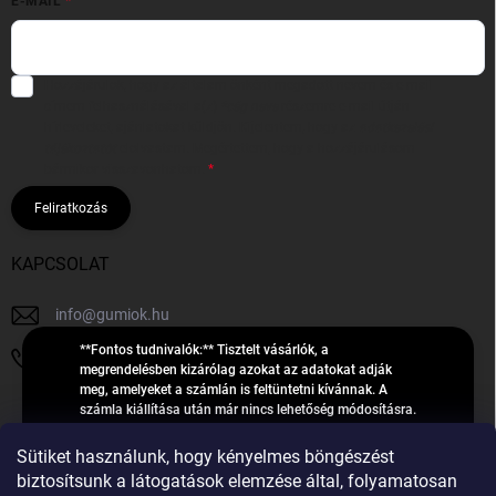
E-MAIL
Hozzájárulok, hogy az általam önként megadott nevem és e-mail
címem felhasználásával a(z)
*cég neve
részemre e-mail útján
hírleveleket, ajánlatokat küldjön. Kijelentem, hogy az
adatkezelési
tájékoztatót
elolvastam. Megértettem, hogy a hozzájárulásom
bármikor visszavonhatom.
Feliratkozás
KAPCSOLAT
info
@
gumiok.hu
**Fontos tudnivalók:** Tisztelt vásárlók, a
+36705429902
megrendelésben kizárólag azokat az adatokat adják
meg, amelyeket a számlán is feltüntetni kívánnak. A
számla kiállítása után már nincs lehetőség módosításra.
Hibás adatok esetén javításra csak a „megrendelés
Á
feldolgozása” státusz alatt van lehetőség! Csak új,
Sütiket használunk, hogy kényelmes böngészést
R
**2023-ban, 2024-ben vagy 2025-ben** gyártott
Árukereső.hu
biztosítsunk a látogatások elemzése által, folyamatosan
U
gumiabroncsokat árusítunk – a gumik **pontos DOT-