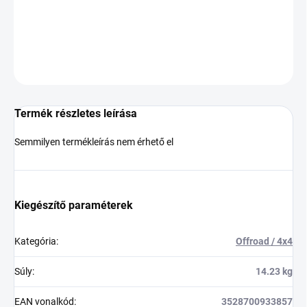
−
+
Hozzáadás a kosárhoz
KÉRDÉS
Termék részletes leírása
Semmilyen termékleírás nem érhető el
Kiegészítő paraméterek
Kategória
:
Offroad / 4x4
Súly
:
14.23 kg
EAN vonalkód
:
3528700933857