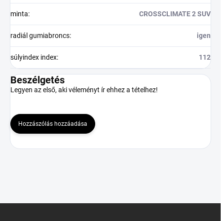
minta
:
CROSSCLIMATE 2 SUV
radiál gumiabroncs
:
igen
súlyindex index
:
112
Beszélgetés
Legyen az első, aki véleményt ír ehhez a tételhez!
Hozzászólás hozzáadása
L
á