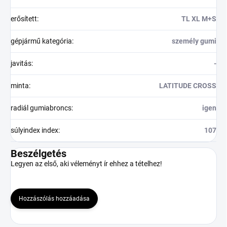
erősített
:
TL XL M+S
gépjármű kategória
:
személy gumi
javitás
:
-
minta
:
LATITUDE CROSS
radiál gumiabroncs
:
igen
súlyindex index
:
107
Beszélgetés
Legyen az első, aki véleményt ír ehhez a tételhez!
Hozzászólás hozzáadása