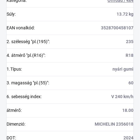
Kategória
:
Offroad / 4x4
Súly
:
13.72 kg
EAN vonalkód
:
3528700458107
2. szélesség "pl.(195)"
:
235
4. átmérő "pl.(R16)"
:
R18
1.Típus
:
nyári gumi
3. magasság "pl.(55)"
:
60
6. sebesség index
:
V 240 km/h
átmérő
:
18.00
Dimenzió
:
MICHELIN 2356018
DOT
:
2024