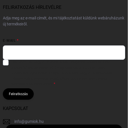
FELIRATKOZÁS HÍRLEVÉLRE
Adja meg az e-mail címét, és mi tájékoztatást küldünk webáruházunk
új termékeiről.
E-MAIL
Hozzájárulok, hogy az általam önként megadott nevem és e-mail
címem felhasználásával a(z)
*cég neve
részemre e-mail útján
hírleveleket, ajánlatokat küldjön. Kijelentem, hogy az
adatkezelési
tájékoztatót
elolvastam. Megértettem, hogy a hozzájárulásom
bármikor visszavonhatom.
Feliratkozás
KAPCSOLAT
info
@
gumiok.hu