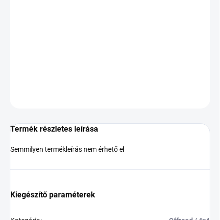
KÉZBESÍTÉS:
2026.8.11
−
+
Hozzáadás a kosárhoz
DOT:2024
KÉRDÉS
Termék részletes leírása
Semmilyen termékleírás nem érhető el
Kiegészítő paraméterek