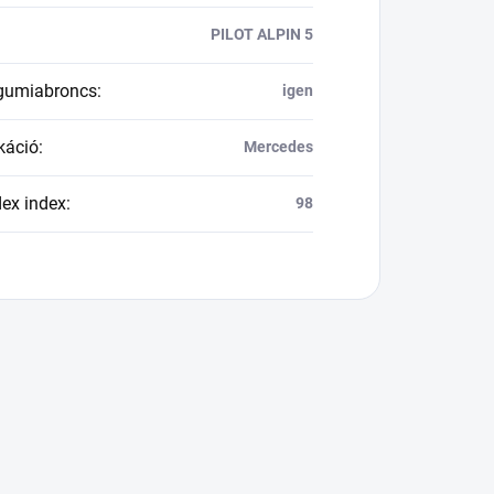
PILOT ALPIN 5
 gumiabroncs
:
igen
káció
:
Mercedes
dex index
:
98