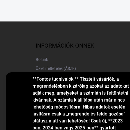
L
á
b
l
INFORMÁCIÓK ÖNNEK
é
c
Rólunk
Üzleti feltételek (ÁSZF)
Elérhetőségek
**Fontos tudnivalók:** Tisztelt vásárlók, a
megrendelésben kizárólag azokat az adatokat
Blog
adják meg, amelyeket a számlán is feltüntetni
kívánnak. A számla kiállítása után már nincs
lehetőség módosításra. Hibás adatok esetén
javításra csak a „megrendelés feldolgozása”
státusz alatt van lehetőség! Csak új, **2023-
ban, 2024-ben vagy 2025-ben** gyártott