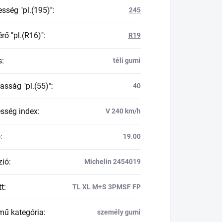
esség "pl.(195)"
:
245
rő "pl.(R16)"
:
R19
s
:
téli gumi
asság "pl.(55)"
:
40
esség index
:
V 240 km/h
ő
:
19.00
zió
:
Michelin 2454019
tt
:
TL XL M+S 3PMSF FP
mű kategória
:
személy gumi