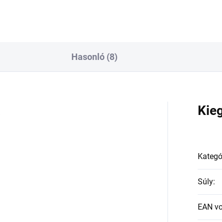
Hasonló (8)
a
Kie
Kategó
Súly
:
EAN v