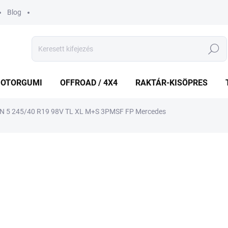
Blog
Keresés
OTORGUMI
OFFROAD / 4X4
RAKTÁR-KISÖPRES
N 5 245/40 R19 98V TL XL M+S 3PMSF FP Mercedes
shez
MÁRKA:
MICHELIN
104 165 Ft
Egységár:
RAKTÁRON
(2 DB)
−
+