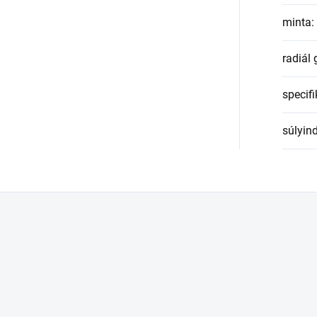
minta
:
radiál
specifi
súlyin