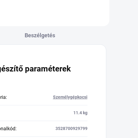
Beszélgetés
gészítő paraméterek
ria
:
Személygépkocsi
11.4 kg
onalkód
:
3528700929799