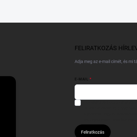
FELIRATKOZÁS HÍRLE
Adja meg az e-mail címét, és mi 
E-MAIL
Hozzájárulok, hogy az általam
felhasználásával a(z)
*cég neve
Kijelentem, hogy az
adatkezelési
hozzájárulásom bármikor viss
Feliratkozás