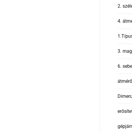
2. szél
4. átmé
1.Típu
3. mag
6. seb
átmér
Dimen
erősíte
gépjár