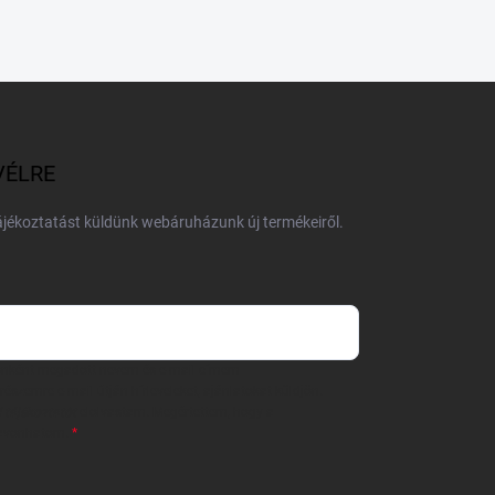
VÉLRE
tájékoztatást küldünk webáruházunk új termékeiről.
 önként megadott nevem és e-mail címem
részemre e-mail útján hírleveleket, ajánlatokat küldjön.
 tájékoztatót
elolvastam. Megértettem, hogy a
zavonhatom.