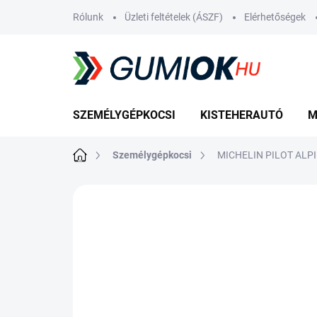
Ugrás
Rólunk
Üzleti feltételek (ÁSZF)
Elérhetőségek
a
fő
tartalomhoz
SZEMÉLYGÉPKOCSI
KISTEHERAUTÓ
M
Kezdőlap
Személygépkocsi
MICHELIN PILOT ALPI
Nincs értékelés
Ugrás az értékelé