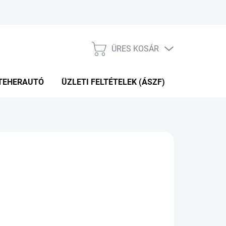
ÜRES KOSÁR
KOSÁR
TEHERAUTÓ
ÜZLETI FELTÉTELEK (ÁSZF)
WEBÁRUHÁ
Hozzáadás a kosárhoz