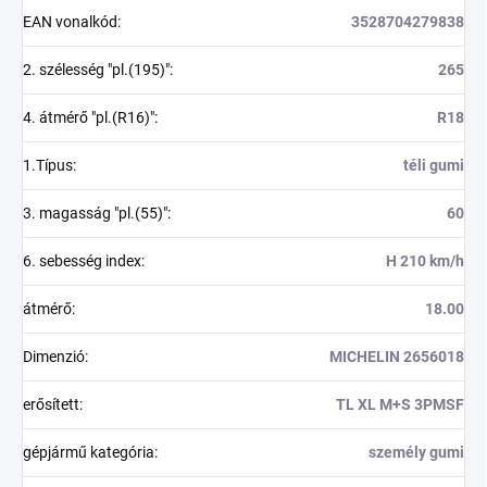
EAN vonalkód
:
3528704279838
2. szélesség "pl.(195)"
:
265
4. átmérő "pl.(R16)"
:
R18
1.Típus
:
téli gumi
3. magasság "pl.(55)"
:
60
6. sebesség index
:
H 210 km/h
átmérő
:
18.00
Dimenzió
:
MICHELIN 2656018
erősített
:
TL XL M+S 3PMSF
gépjármű kategória
:
személy gumi