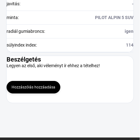
javitás
:
-
minta
:
PILOT ALPIN 5 SUV
radiál gumiabroncs
:
igen
súlyindex index
:
114
Beszélgetés
Legyen az első, aki véleményt ír ehhez a tételhez!
Hozzászólás hozzáadása