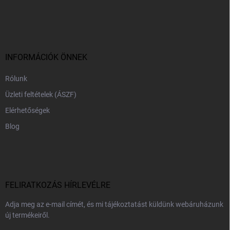
L
á
b
l
é
c
INFORMÁCIÓK ÖNNEK
Rólunk
Üzleti feltételek (ÁSZF)
Elérhetőségek
Blog
FELIRATKOZÁS HÍRLEVÉLRE
Adja meg az e-mail címét, és mi tájékoztatást küldünk webáruházunk
új termékeiről.