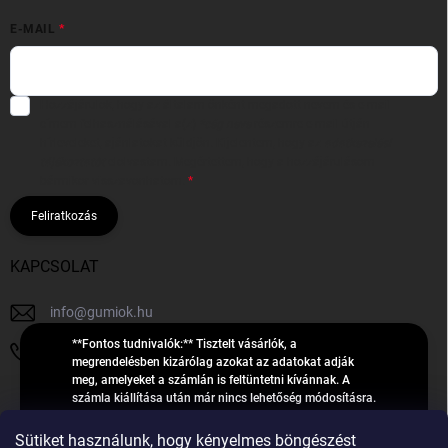
E-MAIL
Hozzájárulok, hogy az általam önként megadott nevem és e-mail
címem felhasználásával a(z)
*cég neve
részemre e-mail útján
hírleveleket, ajánlatokat küldjön. Kijelentem, hogy az
adatkezelési
tájékoztatót
elolvastam. Megértettem, hogy a hozzájárulásom
bármikor visszavonhatom.
Feliratkozás
KAPCSOLAT
info
@
gumiok.hu
**Fontos tudnivalók:** Tisztelt vásárlók, a
+36705429902
megrendelésben kizárólag azokat az adatokat adják
meg, amelyeket a számlán is feltüntetni kívánnak. A
számla kiállítása után már nincs lehetőség módosításra.
Hibás adatok esetén javításra csak a „megrendelés
Á
feldolgozása” státusz alatt van lehetőség! Csak új,
Sütiket használunk, hogy kényelmes böngészést
R