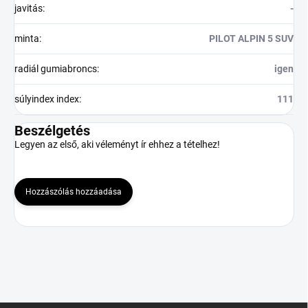
javitás
:
-
minta
:
PILOT ALPIN 5 SUV
radiál gumiabroncs
:
igen
súlyindex index
:
111
Beszélgetés
Legyen az első, aki véleményt ír ehhez a tételhez!
Hozzászólás hozzáadása