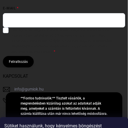
E-MAIL
Hozzájárulok, hogy az általam önként megadott nevem és e-mail
címem felhasználásával a(z)
*cég neve
részemre e-mail útján
hírleveleket, ajánlatokat küldjön. Kijelentem, hogy az
adatkezelési
tájékoztatót
elolvastam. Megértettem, hogy a hozzájárulásom
bármikor visszavonhatom.
Feliratkozás
KAPCSOLAT
info
@
gumiok.hu
**Fontos tudnivalók:** Tisztelt vásárlók, a
+36705429902
megrendelésben kizárólag azokat az adatokat adják
meg, amelyeket a számlán is feltüntetni kívánnak. A
számla kiállítása után már nincs lehetőség módosításra.
Hibás adatok esetén javításra csak a „megrendelés
Á
feldolgozása” státusz alatt van lehetőség! Csak új,
Sütiket használunk, hogy kényelmes böngészést
R