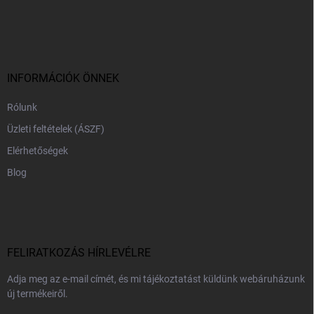
L
á
b
l
é
c
INFORMÁCIÓK ÖNNEK
Rólunk
Üzleti feltételek (ÁSZF)
Elérhetőségek
Blog
FELIRATKOZÁS HÍRLEVÉLRE
Adja meg az e-mail címét, és mi tájékoztatást küldünk webáruházunk
új termékeiről.