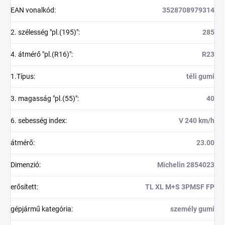
EAN vonalkód
:
3528708979314
2. szélesség "pl.(195)"
:
285
4. átmérő "pl.(R16)"
:
R23
1.Típus
:
téli gumi
3. magasság "pl.(55)"
:
40
6. sebesség index
:
V 240 km/h
átmérő
:
23.00
Dimenzió
:
Michelin 2854023
erősített
:
TL XL M+S 3PMSF FP
gépjármű kategória
:
személy gumi