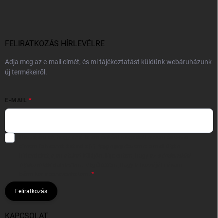
FELIRATKOZÁS HÍRLEVÉLRE
Adja meg az e-mail címét, és mi tájékoztatást küldünk webáruházunk
új termékeiről.
E-MAIL
Hozzájárulok, hogy az általam önként megadott nevem és e-mail
címem felhasználásával a(z)
*cég neve
részemre e-mail útján
hírleveleket, ajánlatokat küldjön. Kijelentem, hogy az
adatkezelési
tájékoztatót
elolvastam. Megértettem, hogy a hozzájárulásom
bármikor visszavonhatom.
Feliratkozás
KAPCSOLAT