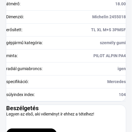
átmérő
:
18.00
Dimenzió
:
Michelin 2455018
erősített
:
TL XL M+S 3PMSF
gépjármű kategória
:
személy gumi
minta
:
PILOT ALPIN PA4
radiál gumiabroncs
:
igen
specifikáció
:
Mercedes
súlyindex index
:
104
Beszélgetés
Legyen az első, aki véleményt ír ehhez a tételhez!