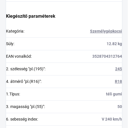
Kiegészítő paraméterek
Kategória
:
Személygépkocsi
Súly
:
12.82 kg
EAN vonalkód
:
3528704312764
2. szélesség "pl.(195)"
:
245
4. átmérő "pl.(R16)"
:
R18
1.Típus
:
téli gumi
3. magasság "pl.(55)"
:
50
6. sebesség index
:
V 240 km/h