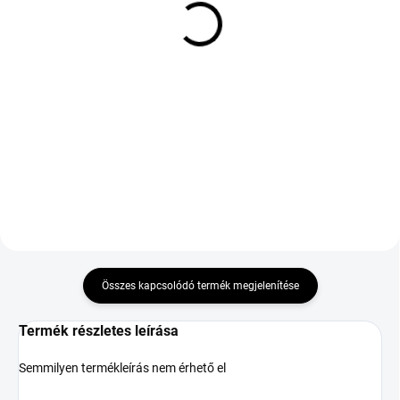
Pirelli P ZERO J LR XL
KUMHO SOLUS 4S HA32
265/40 R22 106Y
225/55 R19 99V TL M+S
92 730 Ft
3PMSF
42 239 Ft
Kosárba
Kosárba
DOT:2025,2026
Összes kapcsolódó termék megjelenítése
Termék részletes leírása
Semmilyen termékleírás nem érhető el