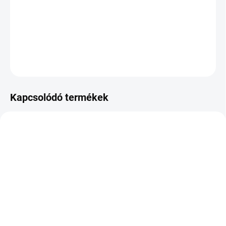
−
+
Hozzáadás a kosárhoz
KÉRDÉS
Kapcsolódó termékek
KÜLSŐ RAKTÁR MAX 1 NAP+2NAP A
SZÁLITÁSIG
KÉT MUNKANAP
(>5 DB)
(>5 DB)