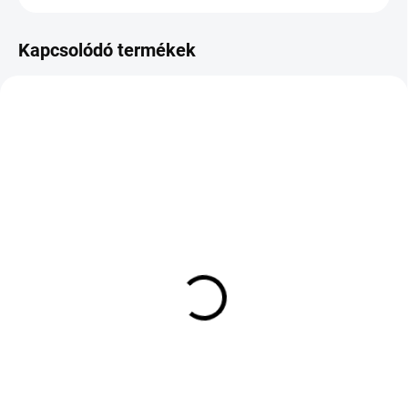
Kapcsolódó termékek
KÜLSŐ RAKTÁR MAX 8 NAP+2NA A
KÜLSŐ RAKTÁR MAX 3 NAP+2NAP A
SZÁLITÁSIG
SZÁLITÁSIG
(>5 DB)
(>5 DB)
MAXXIS M6029
MITAS B3 2.50/ D18 43J
UNIVERSAL 130/90 D10
TT E D
61J TL
19 839 Ft
21 477 Ft
Kosárba
Kosárba