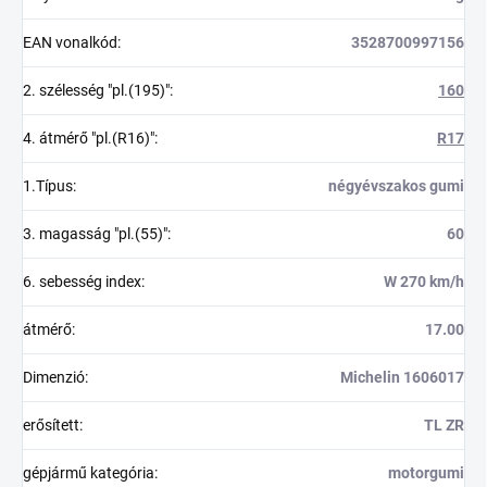
EAN vonalkód
:
3528700997156
2. szélesség "pl.(195)"
:
160
4. átmérő "pl.(R16)"
:
R17
1.Típus
:
négyévszakos gumi
3. magasság "pl.(55)"
:
60
6. sebesség index
:
W 270 km/h
átmérő
:
17.00
Dimenzió
:
Michelin 1606017
erősített
:
TL ZR
gépjármű kategória
:
motorgumi