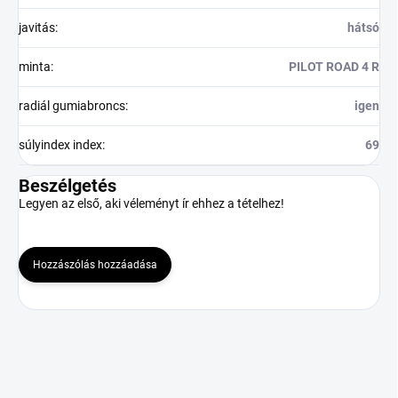
javitás
:
hátsó
minta
:
PILOT ROAD 4 R
radiál gumiabroncs
:
igen
súlyindex index
:
69
Beszélgetés
Legyen az első, aki véleményt ír ehhez a tételhez!
Hozzászólás hozzáadása