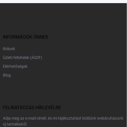
L
á
b
l
é
c
INFORMÁCIÓK ÖNNEK
Rólunk
Üzleti feltételek (ÁSZF)
Elérhetőségek
Blog
FELIRATKOZÁS HÍRLEVÉLRE
Adja meg az e-mail címét, és mi tájékoztatást küldünk webáruházunk
új termékeiről.