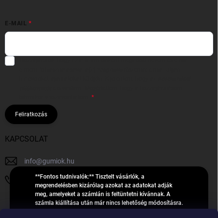
E-MAIL
Hozzájárulok, hogy az általam önként megadott nevem és e-mail
címem felhasználásával a(z)
*cég neve
részemre e-mail útján
hírleveleket, ajánlatokat küldjön. Kijelentem, hogy az
adatkezelési
tájékoztatót
elolvastam. Megértettem, hogy a hozzájárulásom
bármikor visszavonhatom.
Feliratkozás
KAPCSOLAT
info
@
gumiok.hu
**Fontos tudnivalók:** Tisztelt vásárlók, a
+36705429902
megrendelésben kizárólag azokat az adatokat adják
meg, amelyeket a számlán is feltüntetni kívánnak. A
számla kiállítása után már nincs lehetőség módosításra.
Hibás adatok esetén javításra csak a „megrendelés
Á