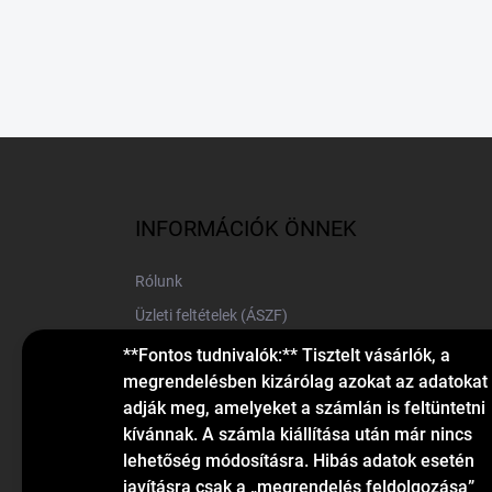
L
á
b
l
INFORMÁCIÓK ÖNNEK
é
c
Rólunk
Üzleti feltételek (ÁSZF)
Elérhetőségek
**Fontos tudnivalók:** Tisztelt vásárlók, a
megrendelésben kizárólag azokat az adatokat
Blog
adják meg, amelyeket a számlán is feltüntetni
kívánnak. A számla kiállítása után már nincs
lehetőség módosításra. Hibás adatok esetén
javításra csak a „megrendelés feldolgozása”