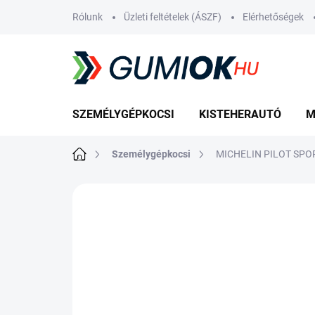
Ugrás
Rólunk
Üzleti feltételek (ÁSZF)
Elérhetőségek
a
fő
tartalomhoz
SZEMÉLYGÉPKOCSI
KISTEHERAUTÓ
M
Kezdőlap
Személygépkocsi
MICHELIN PILOT SPOR
Nincs értékelés
Ugrás az értékelé