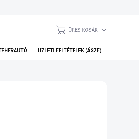
ÜRES KOSÁR
KOSÁR
TEHERAUTÓ
ÜZLETI FELTÉTELEK (ÁSZF)
WEBÁRUHÁ
81 Ft
.12