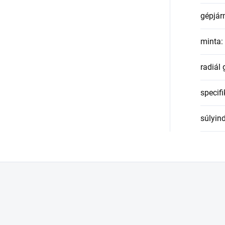
gépjár
minta
:
radiál
specifi
súlyin