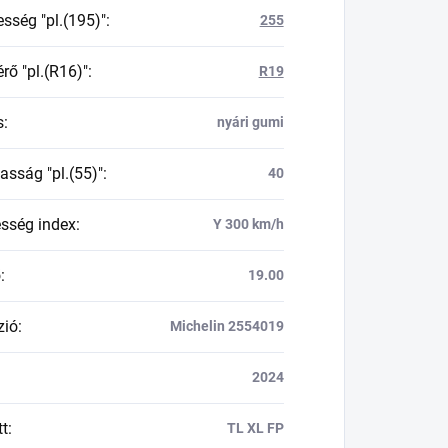
esség "pl.(195)"
:
255
rő "pl.(R16)"
:
R19
s
:
nyári gumi
asság "pl.(55)"
:
40
esség index
:
Y 300 km/h
ő
:
19.00
zió
:
Michelin 2554019
2024
tt
:
TL XL FP