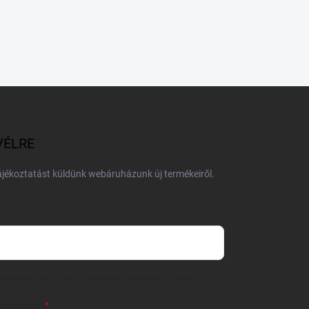
VÉLRE
tájékoztatást küldünk webáruházunk új termékeiről.
 önként megadott nevem és e-mail címem
részemre e-mail útján hírleveleket, ajánlatokat küldjön.
 tájékoztatót
elolvastam. Megértettem, hogy a
zavonhatom.