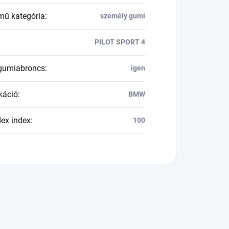
mű kategória
:
személy gumi
PILOT SPORT 4
 gumiabroncs
:
igen
káció
:
BMW
dex index
:
100