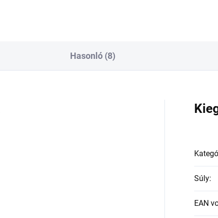
Hasonló (8)
a
Kie
Kategó
Súly
:
EAN v