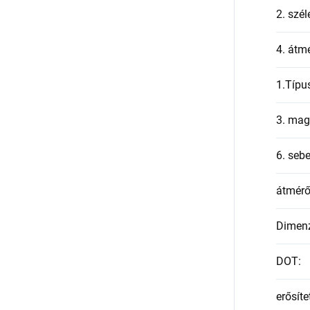
2. szél
4. átmé
1.Típu
3. mag
6. seb
átmér
Dimen
DOT
:
erősíte