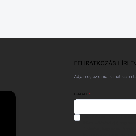
FELIRATKOZÁS HÍRLE
Adja meg az e-mail címét, és mi 
E-MAIL
Hozzájárulok, hogy az általam
felhasználásával a(z)
*cég neve
Kijelentem, hogy az
adatkezelési
hozzájárulásom bármikor viss