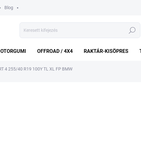
Blog
Keresés
OTORGUMI
OFFROAD / 4X4
RAKTÁR-KISÖPRES
T 4 255/40 R19 100Y TL XL FP BMW
shez
MÁRKA:
MICHELIN
73 723 Ft
69 2
Egységár:
KÉT MUNKANAP
(1 DB)
VÁRHATÓ KÉZBESÍTÉS:
2026.8