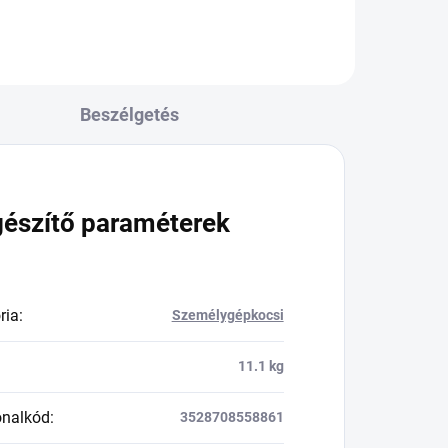
Beszélgetés
gészítő paraméterek
ria
:
Személygépkocsi
11.1 kg
onalkód
:
3528708558861