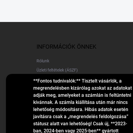
L
á
b
l
INFORMÁCIÓK ÖNNEK
é
c
Rólunk
Üzleti feltételek (ÁSZF)
Elérhetőségek
**Fontos tudnivalók:** Tisztelt vásárlók, a
megrendelésben kizárólag azokat az adatokat
Blog
adják meg, amelyeket a számlán is feltüntetni
kívánnak. A számla kiállítása után már nincs
lehetőség módosításra. Hibás adatok esetén
javításra csak a „megrendelés feldolgozása”
státusz alatt van lehetőség! Csak új, **2023-
ban, 2024-ben vagy 2025-ben** gyártott