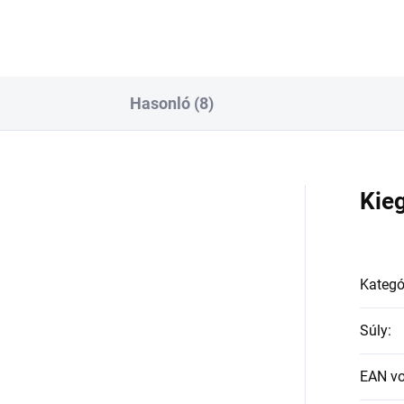
Hasonló (8)
a
Kie
Kategó
Súly
:
EAN v