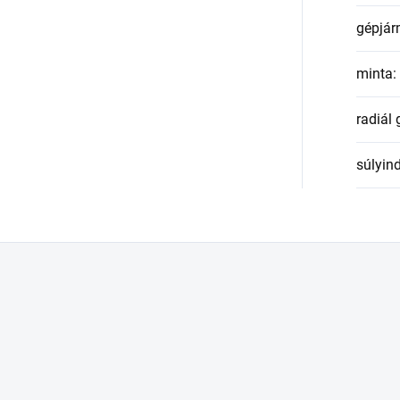
gépjár
minta
:
radiál
súlyin