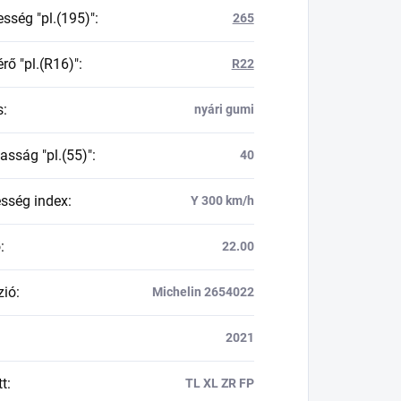
esség "pl.(195)"
:
265
rő "pl.(R16)"
:
R22
s
:
nyári gumi
asság "pl.(55)"
:
40
esség index
:
Y 300 km/h
ő
:
22.00
zió
:
Michelin 2654022
2021
tt
:
TL XL ZR FP