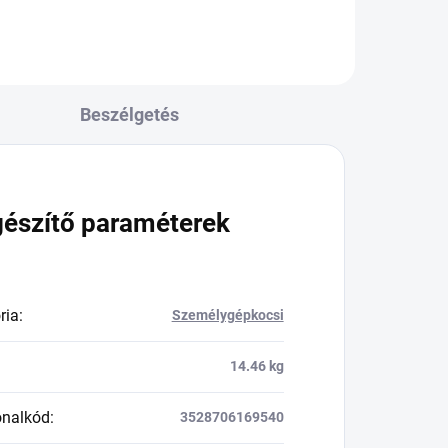
Beszélgetés
gészítő paraméterek
ria
:
Személygépkocsi
14.46 kg
onalkód
:
3528706169540