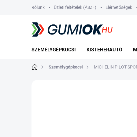
Ugrás
Rólunk
Üzleti feltételek (ÁSZF)
Elérhetőségek
a
fő
tartalomhoz
SZEMÉLYGÉPKOCSI
KISTEHERAUTÓ
M
Kezdőlap
Személygépkocsi
MICHELIN PILOT SPORT
Nincs értékelés
Ugrás az értékelé