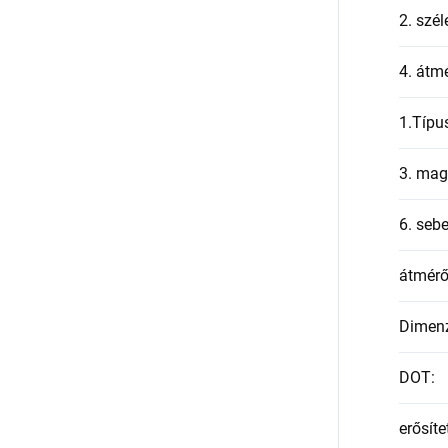
2. szél
4. átmé
1.Típu
3. mag
6. seb
átmér
Dimen
DOT
:
erősíte