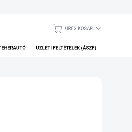
ÜRES KOSÁR
KOSÁR
TEHERAUTÓ
ÜZLETI FELTÉTELEK (ÁSZF)
WEBÁRUHÁ
68 Ft
.12