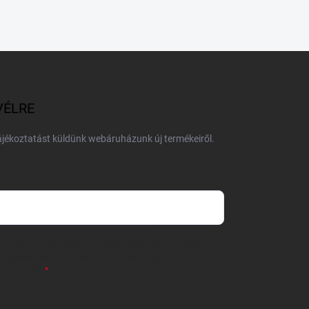
VÉLRE
tájékoztatást küldünk webáruházunk új termékeiről.
 önként megadott nevem és e-mail címem
részemre e-mail útján hírleveleket, ajánlatokat küldjön.
 tájékoztatót
elolvastam. Megértettem, hogy a
zavonhatom.