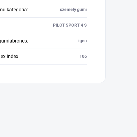
mű kategória
:
személy gumi
PILOT SPORT 4 S
 gumiabroncs
:
igen
dex index
:
106