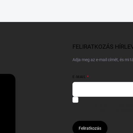
FELIRATKOZÁS HÍRLE
Adja meg az e-mail címét, és mi 
E-MAIL
Hozzájárulok, hogy az általam
felhasználásával a(z)
*cég neve
Kijelentem, hogy az
adatkezelési
hozzájárulásom bármikor viss
Feliratkozás