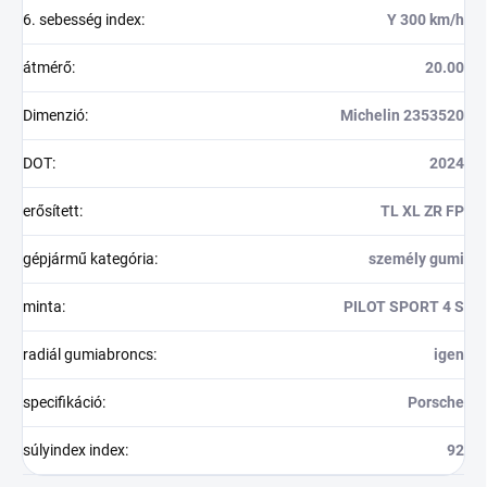
6. sebesség index
:
Y 300 km/h
átmérő
:
20.00
Dimenzió
:
Michelin 2353520
DOT
:
2024
erősített
:
TL XL ZR FP
gépjármű kategória
:
személy gumi
minta
:
PILOT SPORT 4 S
radiál gumiabroncs
:
igen
specifikáció
:
Porsche
súlyindex index
:
92