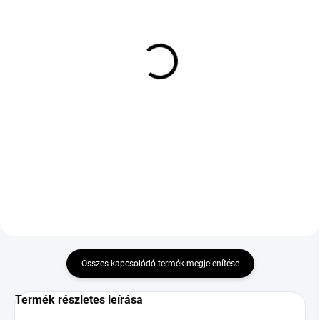
RAKTÁRON
RAKTÁRON
(4 DB)
(1 DB)
YOKOHAMA ADVAN
YOKOHAMA BLUEARTH
FLEVA V701 225/50 R16
WINTER V906 205/55
92W TL RPB
R16 91H TL M+S 3PMSF
41 974 Ft
32 033 Ft
Kosárba
Kosárba
Összes kapcsolódó termék megjelenítése
Termék részletes leírása