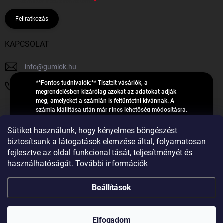
bármikor visszavonhatom.
Feliratkozás
KAPCSOLAT
info
@
gumiok.hu
**Fontos tudnivalók:** Tisztelt vásárlók, a
+36705429902
megrendelésben kizárólag azokat az adatokat adják
meg, amelyeket a számlán is feltüntetni kívánnak. A
számla kiállítása után már nincs lehetőség módosításra.
Hibás adatok esetén javításra csak a „megrendelés
Á
feldolgozása” státusz alatt van lehetőség! Csak új,
Sütiket használunk, hogy kényelmes böngészést
R
**2023-ban, 2024-ben vagy 2025-ben** gyártott
Árukereső.hu
biztosítsunk a látogatások elemzése által, folyamatosan
U
gumiabroncsokat árusítunk – a gumik **pontos DOT-
fejlesztve az oldal funkcionalitását, teljesítményét és
számáról nem adunk felvilágosítást**! Köszönjük. A
K
használhatóságát.
További információk
feldolgozás alatt álló nagyszámú megrendelésre
E
tekintettel kérjük, **telefonon ne keressenek minket**. A
R
gumiok
telefonszám **nem szolgál** a megrendelések állapotáról
Beállítások
E
vagy feldolgozásáról való tájékoztatásra. Csak
S
**vészhelyzetben** hívjanak. Minden kérdésükre szívesen
válaszolunk a **[gumisuperke@gmail.com]
Ő
Copyright 2026
GumiOK.hu webáruház
. Minden jog fenntartva.
(mailto:gumisuperke@gmail.com)** címre küldött e-mail
Elfogadom