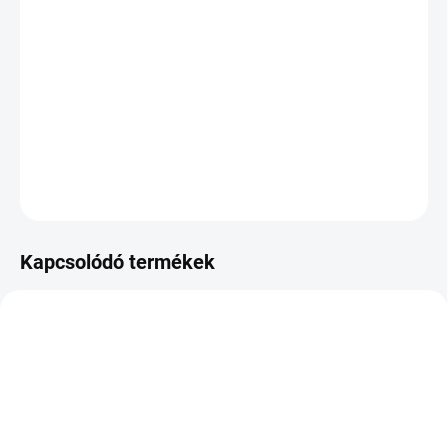
KÉZBESÍTÉS:
2026.8.12
−
+
Hozzáadás a kosárhoz
DOT:2024
KÉRDÉS
Kapcsolódó termékek