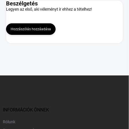
Beszélgetés
Legyen az első, aki véleményt ír ehhez a tételhez!
Hozzászólás hozzáadása
L
á
b
l
é
c
INFORMÁCIÓK ÖNNEK
Rólunk