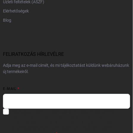
Üzleti feltételek (ÁSZF)
Elérhetőségek
Blog
FELIRATKOZÁS HÍRLEVÉLRE
Adja meg az e-mail címét, és mi tájékoztatást küldünk webáruházunk
új termékeiről.
E-MAIL
Hozzájárulok, hogy az általam önként megadott nevem és e-mail
címem felhasználásával a(z)
*cég neve
részemre e-mail útján
hírleveleket, ajánlatokat küldjön. Kijelentem, hogy az
adatkezelési
tájékoztatót
elolvastam. Megértettem, hogy a hozzájárulásom