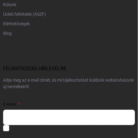
Rólunk
Üzleti feltételek (ÁSZF)
Elérhetőségek
Blog
FELIRATKOZÁS HÍRLEVÉLRE
Adja meg az e-mail címét, és mi tájékoztatást küldünk webáruházunk
új termékeiről.
E-MAIL
Hozzájárulok, hogy az általam önként megadott nevem és e-mail
címem felhasználásával a(z)
*cég neve
részemre e-mail útján