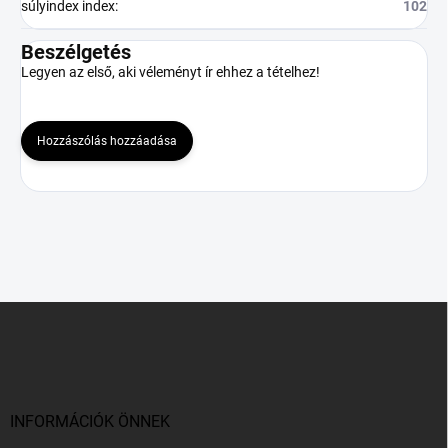
súlyindex index
:
102
Beszélgetés
Legyen az első, aki véleményt ír ehhez a tételhez!
Hozzászólás hozzáadása
L
á
b
l
é
c
INFORMÁCIÓK ÖNNEK