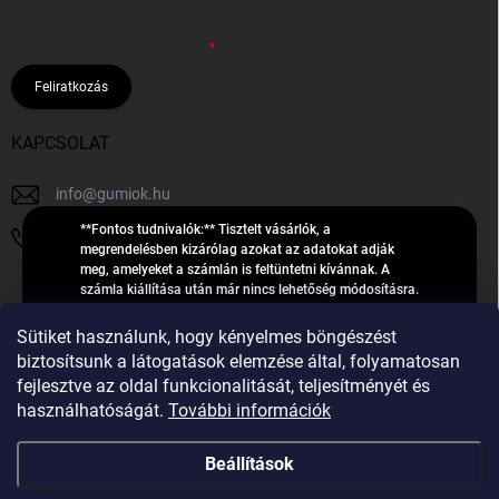
hírleveleket, ajánlatokat küldjön. Kijelentem, hogy az
adatkezelési
tájékoztatót
elolvastam. Megértettem, hogy a hozzájárulásom
bármikor visszavonhatom.
Feliratkozás
KAPCSOLAT
info
@
gumiok.hu
**Fontos tudnivalók:** Tisztelt vásárlók, a
+36705429902
megrendelésben kizárólag azokat az adatokat adják
meg, amelyeket a számlán is feltüntetni kívánnak. A
számla kiállítása után már nincs lehetőség módosításra.
Hibás adatok esetén javításra csak a „megrendelés
Á
feldolgozása” státusz alatt van lehetőség! Csak új,
Sütiket használunk, hogy kényelmes böngészést
R
**2023-ban, 2024-ben vagy 2025-ben** gyártott
Árukereső.hu
biztosítsunk a látogatások elemzése által, folyamatosan
U
gumiabroncsokat árusítunk – a gumik **pontos DOT-
fejlesztve az oldal funkcionalitását, teljesítményét és
számáról nem adunk felvilágosítást**! Köszönjük. A
K
használhatóságát.
További információk
feldolgozás alatt álló nagyszámú megrendelésre
E
tekintettel kérjük, **telefonon ne keressenek minket**. A
R
gumiok
telefonszám **nem szolgál** a megrendelések állapotáról
Beállítások
E
vagy feldolgozásáról való tájékoztatásra. Csak
S
**vészhelyzetben** hívjanak. Minden kérdésükre szívesen