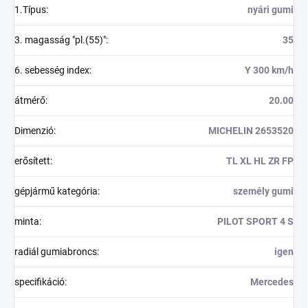
1.Típus
:
nyári gumi
3. magasság "pl.(55)"
:
35
6. sebesség index
:
Y 300 km/h
átmérő
:
20.00
Dimenzió
:
MICHELIN 2653520
erősített
:
TL XL HL ZR FP
gépjármű kategória
:
személy gumi
minta
:
PILOT SPORT 4 S
radiál gumiabroncs
:
igen
specifikáció
:
Mercedes