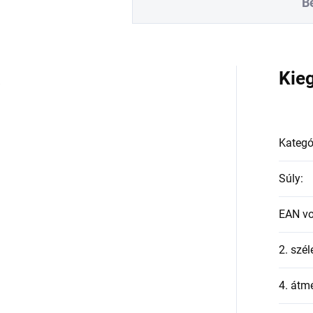
B
a
Kie
Kategó
Súly
:
EAN v
2. szél
4. átmé