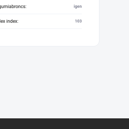
 gumiabroncs
:
igen
dex index
:
103