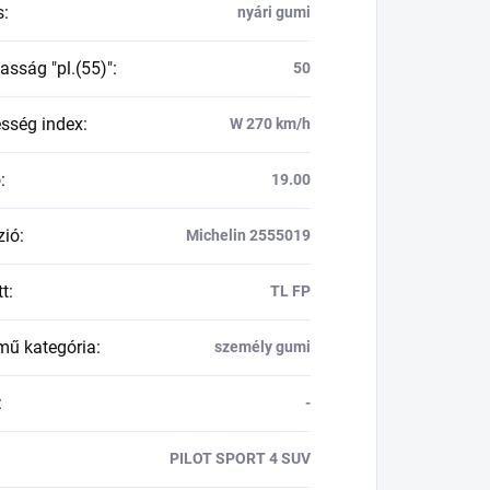
s
:
nyári gumi
asság "pl.(55)"
:
50
esség index
:
W 270 km/h
ő
:
19.00
zió
:
Michelin 2555019
tt
:
TL FP
mű kategória
:
személy gumi
:
-
PILOT SPORT 4 SUV