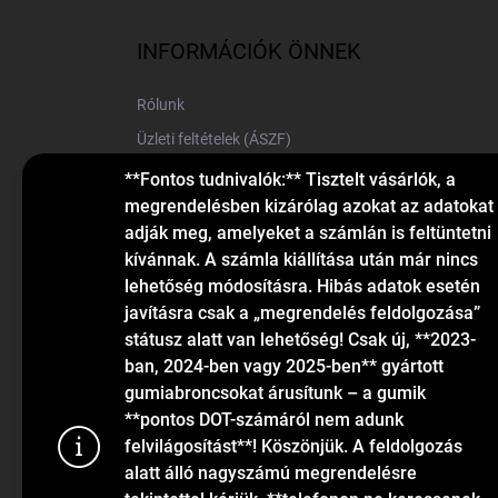
b
l
INFORMÁCIÓK ÖNNEK
é
c
Rólunk
Üzleti feltételek (ÁSZF)
Elérhetőségek
**Fontos tudnivalók:** Tisztelt vásárlók, a
megrendelésben kizárólag azokat az adatokat
Blog
adják meg, amelyeket a számlán is feltüntetni
kívánnak. A számla kiállítása után már nincs
lehetőség módosításra. Hibás adatok esetén
javításra csak a „megrendelés feldolgozása”
státusz alatt van lehetőség! Csak új, **2023-
ban, 2024-ben vagy 2025-ben** gyártott
gumiabroncsokat árusítunk – a gumik
KAPCSOLAT
**pontos DOT-számáról nem adunk
felvilágosítást**! Köszönjük. A feldolgozás
alatt álló nagyszámú megrendelésre
info
@
gumiok.hu