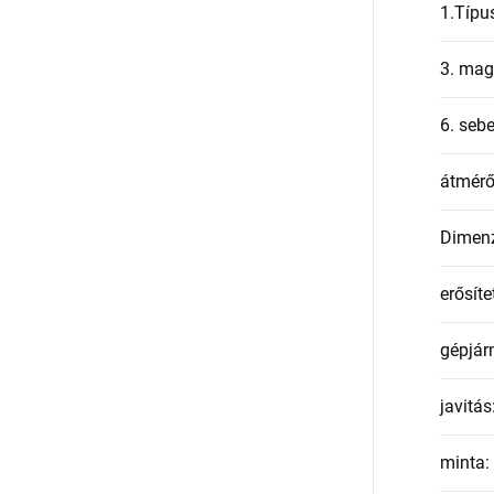
1.Típu
3. mag
6. seb
átmér
Dimen
erősíte
gépjár
javitás
minta
: