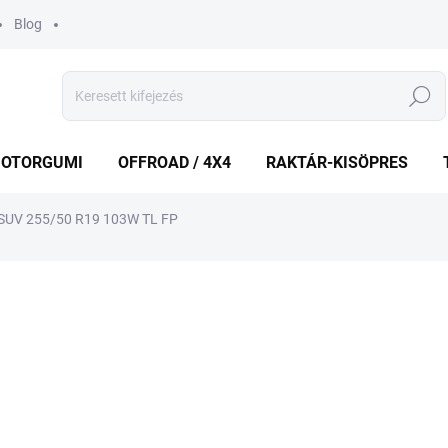
Blog
Keresés
OTORGUMI
OFFROAD / 4X4
RAKTÁR-KISÖPRES
SUV 255/50 R19 103W TL FP
shez
MÁRKA:
MICHELIN
75 852 Ft
Egységár:
KÜLSŐ RAKTÁR MAX 5 NA
−
+