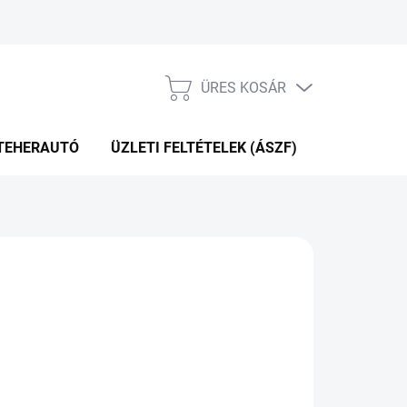
ÜRES KOSÁR
KOSÁR
TEHERAUTÓ
ÜZLETI FELTÉTELEK (ÁSZF)
WEBÁRUHÁ
P+2NAP A SZÁLITÁSIG
(>5 DB)
Hozzáadás a kosárhoz