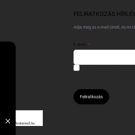
FELIRATKOZÁS HÍRLE
Adja meg az e-mail címét, és mi 
E-MAIL
Hozzájárulok, hogy az általam
felhasználásával a(z)
*cég neve
Kijelentem, hogy az
adatkezelési
hozzájárulásom bármikor viss
Feliratkozás
Á
R
Árukereső.hu
U