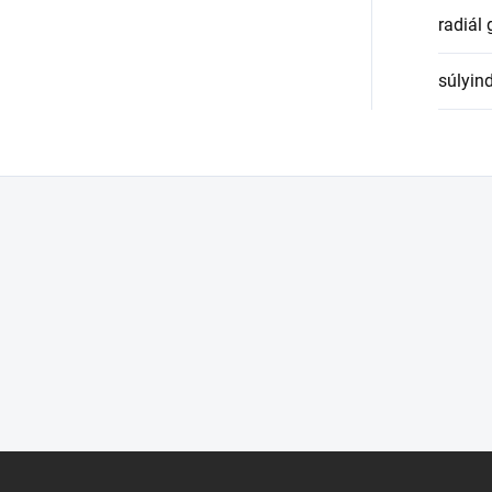
radiál
súlyin