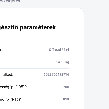
eszélgetés
gészítő paraméterek
ria
:
Offroad / 4x4
14.17 kg
onalkód
:
3528706492716
esség "pl.(195)"
:
255
rő "pl.(R16)"
:
R19