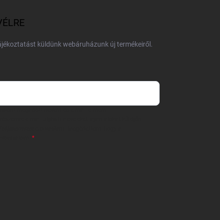
VÉLRE
tájékoztatást küldünk webáruházunk új termékeiről.
 önként megadott nevem és e-mail címem
részemre e-mail útján hírleveleket, ajánlatokat küldjön.
 tájékoztatót
elolvastam. Megértettem, hogy a
zavonhatom.