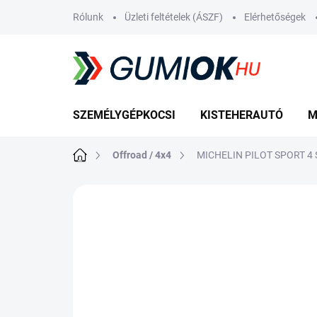
Ugrás
Rólunk
Üzleti feltételek (ÁSZF)
Elérhetőségek
a
fő
tartalomhoz
SZEMÉLYGÉPKOCSI
KISTEHERAUTÓ
M
Kezdőlap
Offroad / 4x4
MICHELIN PILOT SPORT 4 
Nincs értékelés
Ugrás az értékelé