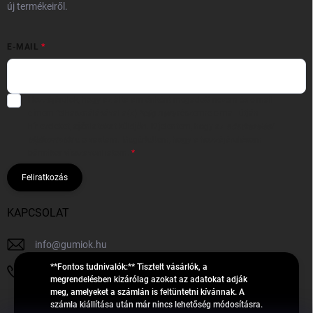
új termékeiről.
E-MAIL
Hozzájárulok, hogy az általam önként megadott nevem és e-mail
címem felhasználásával a(z)
*cég neve
részemre e-mail útján
hírleveleket, ajánlatokat küldjön. Kijelentem, hogy az
adatkezelési
tájékoztatót
elolvastam. Megértettem, hogy a hozzájárulásom
bármikor visszavonhatom.
Feliratkozás
KAPCSOLAT
info
@
gumiok.hu
**Fontos tudnivalók:** Tisztelt vásárlók, a
+36705429902
megrendelésben kizárólag azokat az adatokat adják
meg, amelyeket a számlán is feltüntetni kívánnak. A
számla kiállítása után már nincs lehetőség módosításra.