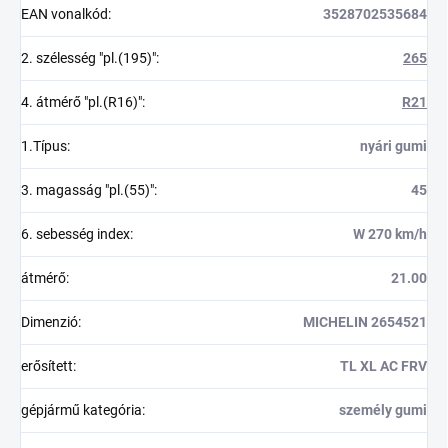
EAN vonalkód
:
3528702535684
2. szélesség "pl.(195)"
:
265
4. átmérő "pl.(R16)"
:
R21
1.Típus
:
nyári gumi
3. magasság "pl.(55)"
:
45
6. sebesség index
:
W 270 km/h
átmérő
:
21.00
Dimenzió
:
MICHELIN 2654521
erősített
:
TL XL AC FRV
gépjármű kategória
:
személy gumi