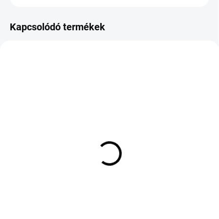
Kapcsolódó termékek
KÜLSŐ RAKTÁR MAX 8 NAP+2NA A
KÜLSŐ RAKTÁR MAX 8 NAP+2NA A
SZÁLITÁSIG
SZÁLITÁSIG
(>5 DB)
(>5 DB)
TIGAR SUMMER 3
GOODRIDE ZUPERECO Z-
195/55 R16 91V TL XL
107 205/50 R15 86V TL
51 906 Ft
46 061 Ft
Kosárba
Kosárba