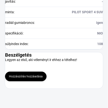
javitás
:
-
minta
:
PILOT SPORT 4 SUV
radiál gumiabroncs
:
igen
specifikáció
:
NIO
súlyindex index
:
108
Beszélgetés
Legyen az első, aki véleményt ír ehhez a tételhez!
Hozzászólás hozzáadása