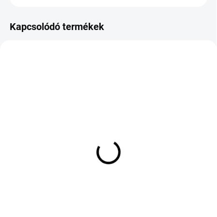
Kapcsolódó termékek
KÜLSŐ RAKTÁR MAX 8 NAP+2NA A
KÜLSŐ RAKTÁR MAX 8 NAP+2NA A
SZÁLITÁSIG
SZÁLITÁSIG
(>5 DB)
(>5 DB)
ROVELO ALL WEATHER
TOYO OBSERVE GSI5
R4S 235/60 R18 107H TL
185/65 R15 88Q TL M+S
XL M+S 3PMSF
3PMSF
35 072 Ft
64 548 Ft
Kosárba
Kosárba