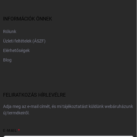
l
é
c
INFORMÁCIÓK ÖNNEK
Rólunk
Üzleti feltételek (ÁSZF)
Elérhetőségek
Blog
FELIRATKOZÁS HÍRLEVÉLRE
Adja meg az e-mail címét, és mi tájékoztatást küldünk webáruházunk
új termékeiről.
E-MAIL