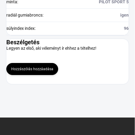
minta
:
PILOT SPORT 5
radiál gumiabroncs
:
igen
súlyindex index
:
96
Beszélgetés
Legyen az első, aki véleményt ír ehhez a tételhez!
Hozzászólás hozzáadása
L
á
b