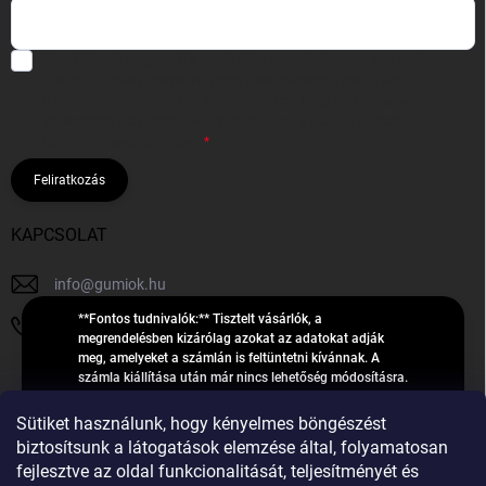
Hozzájárulok, hogy az általam önként megadott nevem és e-mail
címem felhasználásával a(z)
*cég neve
részemre e-mail útján
hírleveleket, ajánlatokat küldjön. Kijelentem, hogy az
adatkezelési
tájékoztatót
elolvastam. Megértettem, hogy a hozzájárulásom
bármikor visszavonhatom.
Feliratkozás
KAPCSOLAT
info
@
gumiok.hu
**Fontos tudnivalók:** Tisztelt vásárlók, a
+36705429902
megrendelésben kizárólag azokat az adatokat adják
meg, amelyeket a számlán is feltüntetni kívánnak. A
számla kiállítása után már nincs lehetőség módosításra.
Hibás adatok esetén javításra csak a „megrendelés
Á
feldolgozása” státusz alatt van lehetőség! Csak új,
Sütiket használunk, hogy kényelmes böngészést
R
**2023-ban, 2024-ben vagy 2025-ben** gyártott
Árukereső.hu
biztosítsunk a látogatások elemzése által, folyamatosan
U
gumiabroncsokat árusítunk – a gumik **pontos DOT-
fejlesztve az oldal funkcionalitását, teljesítményét és
számáról nem adunk felvilágosítást**! Köszönjük. A
K