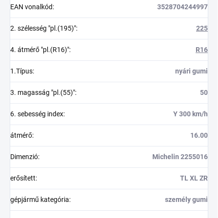
EAN vonalkód
:
3528704244997
2. szélesség "pl.(195)"
:
225
4. átmérő "pl.(R16)"
:
R16
1.Típus
:
nyári gumi
3. magasság "pl.(55)"
:
50
6. sebesség index
:
Y 300 km/h
átmérő
:
16.00
Dimenzió
:
Michelin 2255016
erősített
:
TL XL ZR
gépjármű kategória
:
személy gumi