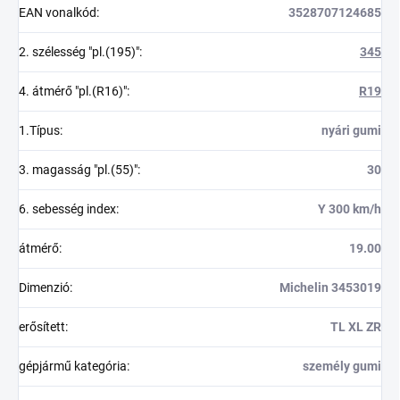
EAN vonalkód
:
3528707124685
2. szélesség "pl.(195)"
:
345
4. átmérő "pl.(R16)"
:
R19
1.Típus
:
nyári gumi
3. magasság "pl.(55)"
:
30
6. sebesség index
:
Y 300 km/h
átmérő
:
19.00
Dimenzió
:
Michelin 3453019
erősített
:
TL XL ZR
gépjármű kategória
:
személy gumi