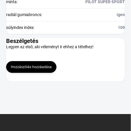
minta
:
PILOT SUPER SPORT
radiál gumiabroncs
:
igen
súlyindex index
:
109
Beszélgetés
Legyen az első, aki véleményt ír ehhez a tételhez!
Hozzászólás hozzáadása
L
á
b