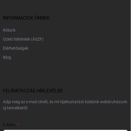
l
é
c
INFORMÁCIÓK ÖNNEK
Rólunk
Üzleti feltételek (ÁSZF)
Elérhetőségek
Blog
FELIRATKOZÁS HÍRLEVÉLRE
Adja meg az e-mail címét, és mi tájékoztatást küldünk webáruházunk
új termékeiről.
E-MAIL