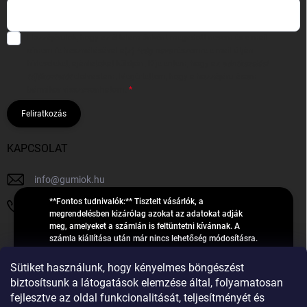
Hozzájárulok, hogy az általam önként megadott nevem és e-mail
címem felhasználásával a(z)
*cég neve
részemre e-mail útján
hírleveleket, ajánlatokat küldjön. Kijelentem, hogy az
adatkezelési
tájékoztatót
elolvastam. Megértettem, hogy a hozzájárulásom
bármikor visszavonhatom.
Feliratkozás
KAPCSOLAT
info
@
gumiok.hu
**Fontos tudnivalók:** Tisztelt vásárlók, a
+36705429902
megrendelésben kizárólag azokat az adatokat adják
meg, amelyeket a számlán is feltüntetni kívánnak. A
számla kiállítása után már nincs lehetőség módosításra.
Hibás adatok esetén javításra csak a „megrendelés
Á
feldolgozása” státusz alatt van lehetőség! Csak új,
Sütiket használunk, hogy kényelmes böngészést
R
**2023-ban, 2024-ben vagy 2025-ben** gyártott
Árukereső.hu
biztosítsunk a látogatások elemzése által, folyamatosan
U
gumiabroncsokat árusítunk – a gumik **pontos DOT-
fejlesztve az oldal funkcionalitását, teljesítményét és
számáról nem adunk felvilágosítást**! Köszönjük. A
K