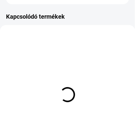
Kapcsolódó termékek
KÜLSŐ RAKTÁR MAX5 NAP+2NAP A
KÜLSŐ RAKTÁR MAX 3 NAP+2NAP A
SZÁLITÁSIG
SZÁLITÁSIG
(>5 DB)
(>5 DB)
Michelin Pilot Sport S 5
Ecsta HS51 225/50/16
ND1 XL 325/30 R21 108Y
88 927 Ft
178 890 Ft
Kosárba
Kosárba