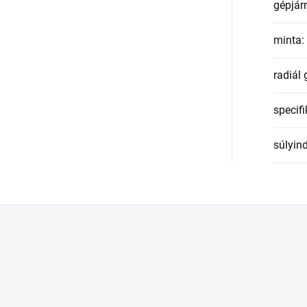
gépjár
minta
:
radiál
specifi
súlyin