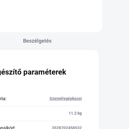
Beszélgetés
gészítő paraméterek
ria
:
Személygépkocsi
11.2 kg
onalkód
:
3528702458532