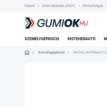
Ugrás
Rólunk
Üzleti feltételek (ÁSZF)
Elérhetőségek
a
fő
tartalomhoz
SZEMÉLYGÉPKOCSI
KISTEHERAUTÓ
M
Kezdőlap
Személygépkocsi
MICHELIN PRIMACY 3 
Nincs értékelés
Ugrás az értékelé