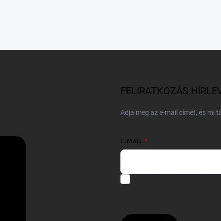
FELIRATKOZÁS HÍRLE
Adja meg az e-mail címét, és mi 
E-MAIL
Hozzájárulok, hogy az általam
felhasználásával a(z)
*cég neve
Kijelentem, hogy az
adatkezelési
hozzájárulásom bármikor viss