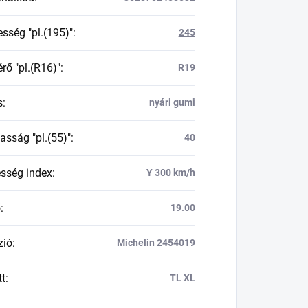
esség "pl.(195)"
:
245
rő "pl.(R16)"
:
R19
s
:
nyári gumi
asság "pl.(55)"
:
40
esség index
:
Y 300 km/h
ő
:
19.00
zió
:
Michelin 2454019
tt
:
TL XL