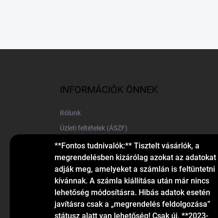
L
á
b
l
INFORMÁCIÓK ÖNNEK
é
c
Rólunk
Üzleti feltételek (ÁSZF)
Elérhetőségek
**Fontos tudnivalók:** Tisztelt vásárlók, a
megrendelésben kizárólag azokat az adatokat
Blog
adják meg, amelyeket a számlán is feltüntetni
kívánnak. A számla kiállítása után már nincs
lehetőség módosításra. Hibás adatok esetén
javításra csak a „megrendelés feldolgozása”
státusz alatt van lehetőség! Csak új, **2023-