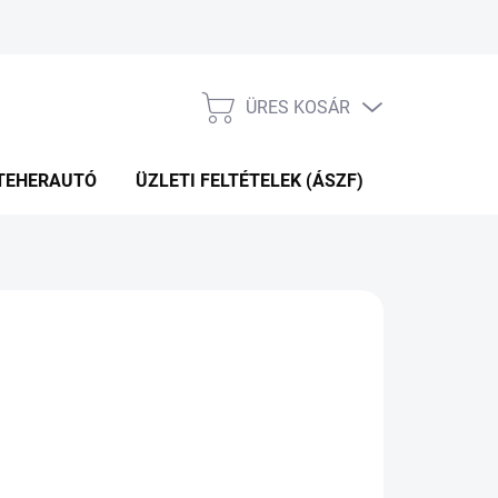
ÜRES KOSÁR
KOSÁR
TEHERAUTÓ
ÜZLETI FELTÉTELEK (ÁSZF)
WEBÁRUHÁ
P+2NA A SZÁLITÁSIG
(>5 DB)
Hozzáadás a kosárhoz