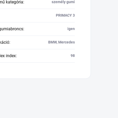
mű kategória
:
személy gumi
PRIMACY 3
 gumiabroncs
:
igen
káció
:
BMW, Mercedes
dex index
:
98