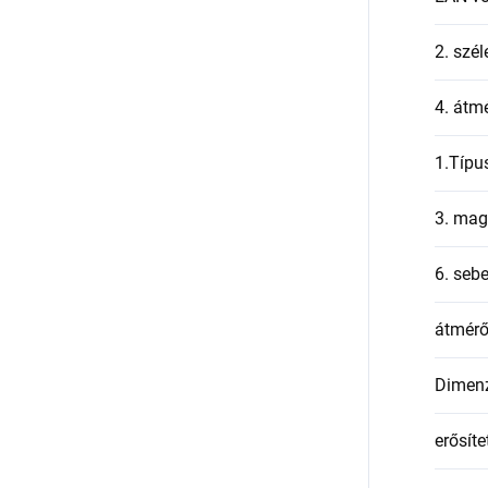
2. szél
4. átmé
1.Típu
3. mag
6. seb
átmér
Dimen
erősíte