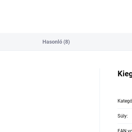
Hasonló (8)
a
Kie
Kategó
Súly
:
EAN v