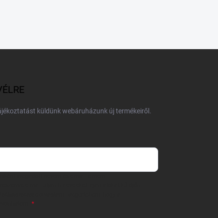
VÉLRE
tájékoztatást küldünk webáruházunk új termékeiről.
 önként megadott nevem és e-mail címem
részemre e-mail útján hírleveleket, ajánlatokat küldjön.
 tájékoztatót
elolvastam. Megértettem, hogy a
zavonhatom.