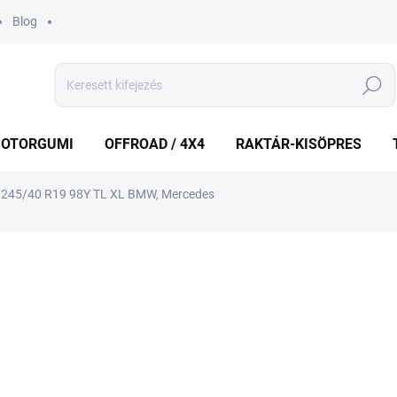
Blog
Keresés
OTORGUMI
OFFROAD / 4X4
RAKTÁR-KISÖPRES
245/40 R19 98Y TL XL BMW, Mercedes
shez
MÁRKA:
MICHELIN
101 678 Ft
Egységár:
KÜLSŐ RAKTÁR MAX 8 NA
−
+