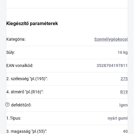
Kiegészítő paraméterek
Kategória
:
Személygépkocsi
Súly
:
16 kg
EAN vonalkód
:
3528704197811
2. szélesség "pl.(195)"
:
275
4. átmérő "pl.(R16)"
:
R19
?
defekttűrő
:
igen
1.Típus
:
nyári gumi
3. magasság "pl.(55)"
:
40