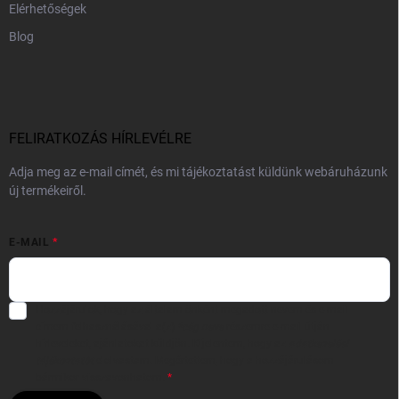
Elérhetőségek
Blog
FELIRATKOZÁS HÍRLEVÉLRE
Adja meg az e-mail címét, és mi tájékoztatást küldünk webáruházunk
új termékeiről.
E-MAIL
Hozzájárulok, hogy az általam önként megadott nevem és e-mail
címem felhasználásával a(z)
*cég neve
részemre e-mail útján
hírleveleket, ajánlatokat küldjön. Kijelentem, hogy az
adatkezelési
tájékoztatót
elolvastam. Megértettem, hogy a hozzájárulásom
bármikor visszavonhatom.