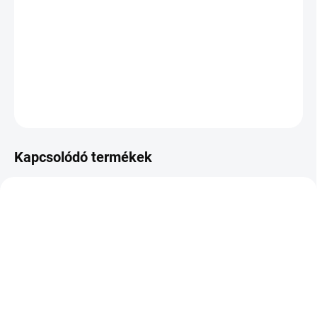
KÉZBESÍTÉS:
2026.8.13
−
+
Hozzáadás a kosárhoz
KÉRDÉS
Kapcsolódó termékek
KÜLSŐ RAKTÁR MAX 3 NAP+2NAP A
RAKTÁRON
SZÁLITÁSIG
(>5 DB)