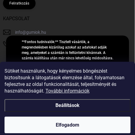
Feliratkozás
KAPCSOLAT
info
@
gumiok.hu
**Fontos tudnivalók:** Tisztelt vásárlók, a
+36705429902
megrendelésben kizárólag azokat az adatokat adják
meg, amelyeket a számlán is feltüntetni kívánnak. A
számla kiállítása után már nincs lehetőség módosításra.
Hibás adatok esetén javításra csak a „megrendelés
Á
feldolgozása” státusz alatt van lehetőség! Csak új,
Sütiket használunk, hogy kényelmes böngészést
R
**2023-ban, 2024-ben vagy 2025-ben** gyártott
Árukereső.hu
biztosítsunk a látogatások elemzése által, folyamatosan
U
gumiabroncsokat árusítunk – a gumik **pontos DOT-
fejlesztve az oldal funkcionalitását, teljesítményét és
számáról nem adunk felvilágosítást**! Köszönjük. A
K
használhatóságát.
További információk
feldolgozás alatt álló nagyszámú megrendelésre
E
tekintettel kérjük, **telefonon ne keressenek minket**. A
R
gumiok
telefonszám **nem szolgál** a megrendelések állapotáról
Beállítások
E
vagy feldolgozásáról való tájékoztatásra. Csak
S
**vészhelyzetben** hívjanak. Minden kérdésükre szívesen
válaszolunk a **[gumisuperke@gmail.com]
Ő
Copyright 2026
GumiOK.hu webáruház
. Minden jog fenntartva.
(mailto:gumisuperke@gmail.com)** címre küldött e-mail
Elfogadom
után.
Shoptet Premium készítette