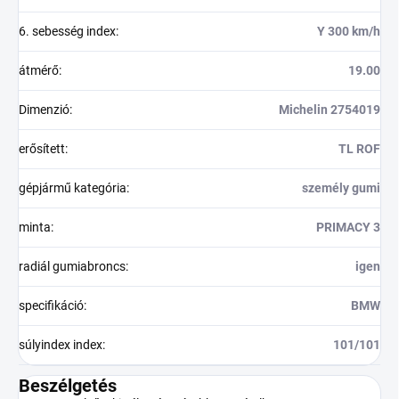
6. sebesség index
:
Y 300 km/h
átmérő
:
19.00
Dimenzió
:
Michelin 2754019
erősített
:
TL ROF
gépjármű kategória
:
személy gumi
minta
:
PRIMACY 3
radiál gumiabroncs
:
igen
specifikáció
:
BMW
súlyindex index
:
101/101
Beszélgetés