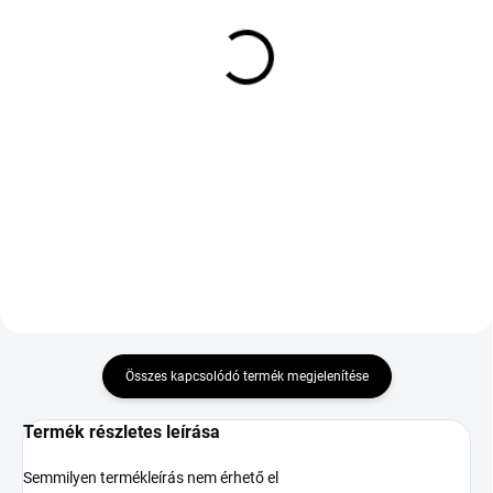
(>5 DB)
SAILUN ICE BLAZER
GOODYEAR EAGLE F1
ALPINE+ 195/65 R15
SUPERSPORT 245/45
91T TL 3PMSF M+S
R18 100Y TL XL ZR FP
17 444 Ft
72 932 Ft
Kosárba
Kosárba
Összes kapcsolódó termék megjelenítése
Termék részletes leírása
Semmilyen termékleírás nem érhető el