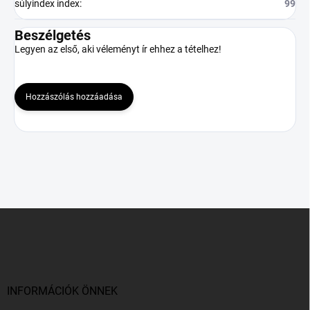
súlyindex index
:
99
Beszélgetés
Legyen az első, aki véleményt ír ehhez a tételhez!
Hozzászólás hozzáadása
L
á
b
l
é
c
INFORMÁCIÓK ÖNNEK