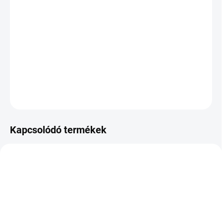
KÉZBESÍTÉS:
2026.8.12
−
+
Hozzáadás a kosárhoz
DOT:2022
KÉRDÉS
Kapcsolódó termékek