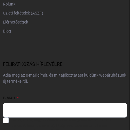
Rólunk
Üzleti feltételek (ÁSZF)
Elérhetőségek
Blog
FELIRATKOZÁS HÍRLEVÉLRE
Adja meg az e-mail címét, és mi tájékoztatást küldünk webáruházunk
új termékeiről.
E-MAIL
Hozzájárulok, hogy az általam önként megadott nevem és e-mail
címem felhasználásával a(z)
*cég neve
részemre e-mail útján