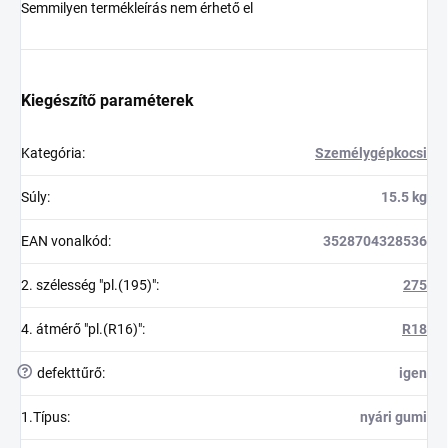
Semmilyen termékleírás nem érhető el
Kiegészítő paraméterek
Kategória
:
Személygépkocsi
Súly
:
15.5 kg
EAN vonalkód
:
3528704328536
2. szélesség "pl.(195)"
:
275
4. átmérő "pl.(R16)"
:
R18
?
defekttűrő
:
igen
1.Típus
:
nyári gumi