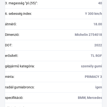
3. magasság "pl.(55)"
:
40
6. sebesség index
:
Y 300 km/h
átmérő
:
18.00
Dimenzió
:
Michelin 2754018
DOT
:
2022
erősített
:
TL ROF
gépjármű kategória
:
személy gumi
minta
:
PRIMACY 3
radiál gumiabroncs
:
igen
specifikáció
:
BMW, Mercedes