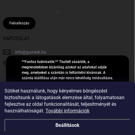
hírleveleket, ajánlatokat küldjön. Kijelentem, hogy az
adatkezelési
tájékoztatót
elolvastam. Megértettem, hogy a hozzájárulásom
bármikor visszavonhatom.
Feliratkozás
KAPCSOLAT
info
@
gumiok.hu
**Fontos tudnivalók:** Tisztelt vásárlók, a
+36705429902
megrendelésben kizárólag azokat az adatokat adják
meg, amelyeket a számlán is feltüntetni kívánnak. A
számla kiállítása után már nincs lehetőség módosításra.
Hibás adatok esetén javításra csak a „megrendelés
Á
feldolgozása” státusz alatt van lehetőség! Csak új,
Sütiket használunk, hogy kényelmes böngészést
R
**2023-ban, 2024-ben vagy 2025-ben** gyártott
Árukereső.hu
biztosítsunk a látogatások elemzése által, folyamatosan
U
gumiabroncsokat árusítunk – a gumik **pontos DOT-
fejlesztve az oldal funkcionalitását, teljesítményét és
számáról nem adunk felvilágosítást**! Köszönjük. A
K
használhatóságát.
További információk
feldolgozás alatt álló nagyszámú megrendelésre
E
tekintettel kérjük, **telefonon ne keressenek minket**. A
R
gumiok
telefonszám **nem szolgál** a megrendelések állapotáról
Beállítások
E
vagy feldolgozásáról való tájékoztatásra. Csak
S
**vészhelyzetben** hívjanak. Minden kérdésükre szívesen