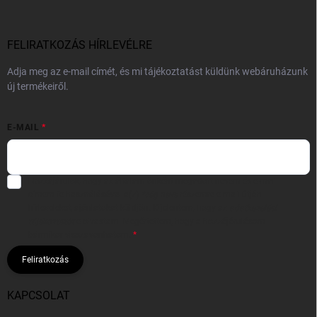
FELIRATKOZÁS HÍRLEVÉLRE
Adja meg az e-mail címét, és mi tájékoztatást küldünk webáruházunk
új termékeiről.
E-MAIL
Hozzájárulok, hogy az általam önként megadott nevem és e-mail
címem felhasználásával a(z)
*cég neve
részemre e-mail útján
hírleveleket, ajánlatokat küldjön. Kijelentem, hogy az
adatkezelési
tájékoztatót
elolvastam. Megértettem, hogy a hozzájárulásom
bármikor visszavonhatom.
Feliratkozás
KAPCSOLAT