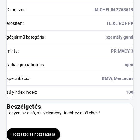
Dimenzió
:
MICHELIN 2753519
erősített
:
TL XL ROF FP
gépjármű kategória
:
személy gumi
minta
:
PRIMACY 3
radiál gumiabroncs
:
igen
specifikáció
:
BMW, Mercedes
súlyindex index
:
100
Beszélgetés
Legyen az első, aki véleményt ír ehhez a tételhez!
Hozzászólás hozzáadása