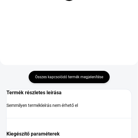
92 010 Ft
S1
82 938 Ft
Kosárba
Kosárba
DOT:2024
Összes kapcsolódó termék megjelenítése
Termék részletes leírása
Semmilyen termékleírás nem érhető el
Kiegészítő paraméterek