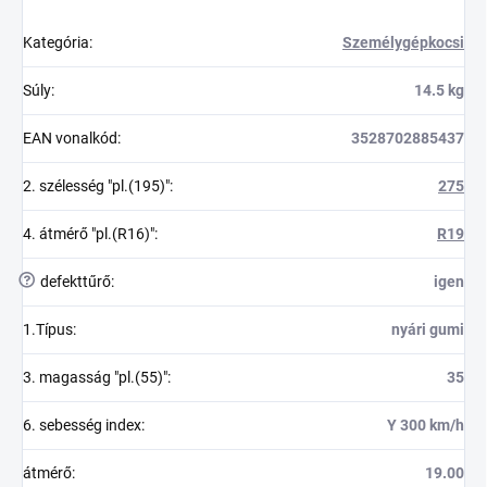
Kategória
:
Személygépkocsi
Súly
:
14.5 kg
EAN vonalkód
:
3528702885437
2. szélesség "pl.(195)"
:
275
4. átmérő "pl.(R16)"
:
R19
?
defekttűrő
:
igen
1.Típus
:
nyári gumi
3. magasság "pl.(55)"
:
35
6. sebesség index
:
Y 300 km/h
átmérő
:
19.00