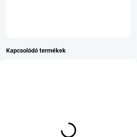
−
+
Hozzáadás a kosárhoz
KÉRDÉS
Kapcsolódó termékek
KÜLSŐ RAKTÁR MAX 8 NAP+2NA A
KÉT MUNKANAP
SZÁLITÁSIG
(1 DB)
(>5 DB)
Pirelli P ZERO MOE RFT
MICHELIN E.PRIMACY
XL 275/35 R20 102Y
225/50 R19 100V TL XL