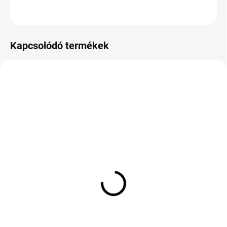
KÉRDÉS
Kapcsolódó termékek
KÜLSŐ RAKTÁR MAX 1 NAP+2NAP A
KÜLSŐ RAKTÁR MAX 1 NAP+2NAP A
SZÁLITÁSIG
SZÁLITÁSIG
(>5 DB)
(4 DB)
Pirelli CINTURATO P7
BFGOODRICH G FORCE
RFT XL 225/60 R18
WINTER 2 225/55 R16
104W
95H TL M+S 3PMSF
66 289 Ft
48 686 Ft