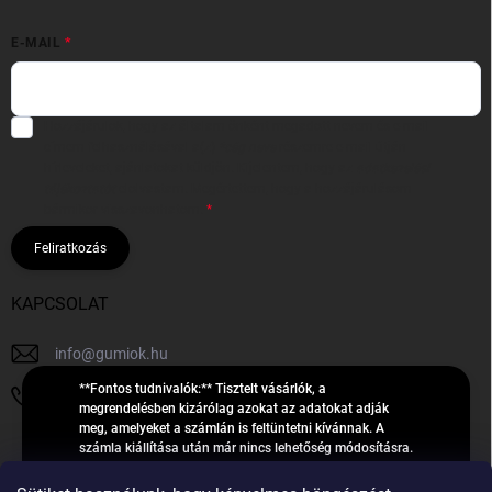
E-MAIL
Hozzájárulok, hogy az általam önként megadott nevem és e-mail
címem felhasználásával a(z)
*cég neve
részemre e-mail útján
hírleveleket, ajánlatokat küldjön. Kijelentem, hogy az
adatkezelési
tájékoztatót
elolvastam. Megértettem, hogy a hozzájárulásom
bármikor visszavonhatom.
Feliratkozás
KAPCSOLAT
info
@
gumiok.hu
**Fontos tudnivalók:** Tisztelt vásárlók, a
+36705429902
megrendelésben kizárólag azokat az adatokat adják
meg, amelyeket a számlán is feltüntetni kívánnak. A
számla kiállítása után már nincs lehetőség módosításra.
Hibás adatok esetén javításra csak a „megrendelés
Á
feldolgozása” státusz alatt van lehetőség! Csak új,