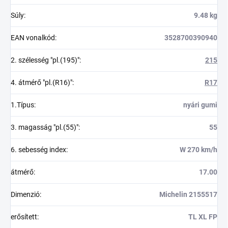
Súly
:
9.48 kg
EAN vonalkód
:
3528700390940
2. szélesség "pl.(195)"
:
215
4. átmérő "pl.(R16)"
:
R17
1.Típus
:
nyári gumi
3. magasság "pl.(55)"
:
55
6. sebesség index
:
W 270 km/h
átmérő
:
17.00
Dimenzió
:
Michelin 2155517
erősített
:
TL XL FP