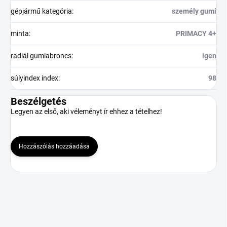
gépjármű kategória
:
személy gumi
minta
:
PRIMACY 4+
radiál gumiabroncs
:
igen
súlyindex index
:
98
Beszélgetés
Legyen az első, aki véleményt ír ehhez a tételhez!
Hozzászólás hozzáadása