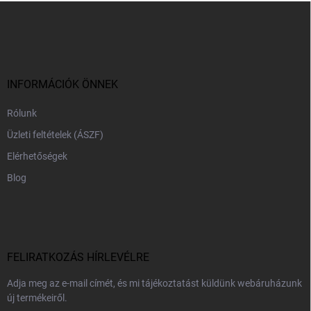
L
á
b
l
é
c
INFORMÁCIÓK ÖNNEK
Rólunk
Üzleti feltételek (ÁSZF)
Elérhetőségek
Blog
FELIRATKOZÁS HÍRLEVÉLRE
Adja meg az e-mail címét, és mi tájékoztatást küldünk webáruházunk
új termékeiről.