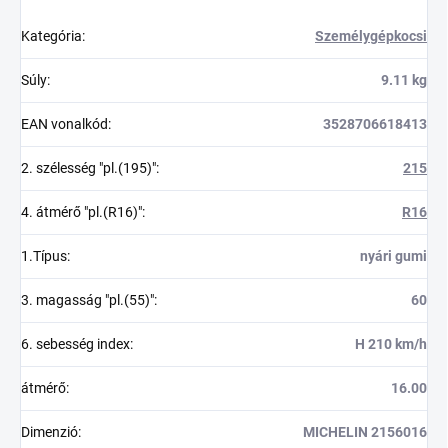
Kategória
:
Személygépkocsi
Súly
:
9.11 kg
EAN vonalkód
:
3528706618413
2. szélesség "pl.(195)"
:
215
4. átmérő "pl.(R16)"
:
R16
1.Típus
:
nyári gumi
3. magasság "pl.(55)"
:
60
6. sebesség index
:
H 210 km/h
átmérő
:
16.00
Dimenzió
:
MICHELIN 2156016