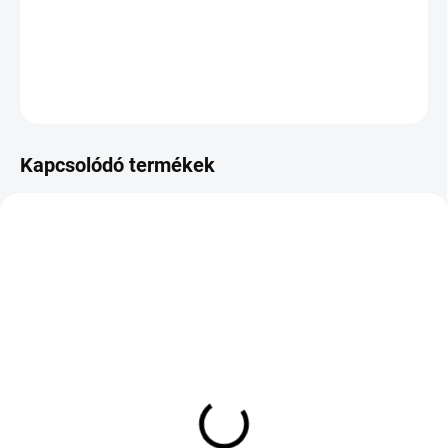
−
+
Hozzáadás a kosárhoz
KÉRDÉS
Kapcsolódó termékek
KÜLSŐ RAKTÁR MAX 8 NAP+2NA A
KÜLSŐ RAKTÁR MAX 8 NAP+2NA A
SZÁLITÁSIG
SZÁLITÁSIG
(>5 DB)
(>5 DB)
ROYAL BLACK ROYAL
YOKOHAMA BLUEARTH
MILE 165/70 R13 79T TL
WINTER V905 265/50