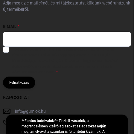
Adja meg az e-mail címét, és mi tájékoztatást küldünk webáruházunk
új termékeiről.
E-MAIL
Hozzájárulok, hogy az általam önként megadott nevem és e-mail
címem felhasználásával a(z)
*cég neve
részemre e-mail útján
hírleveleket, ajánlatokat küldjön. Kijelentem, hogy az
adatkezelési
tájékoztatót
elolvastam. Megértettem, hogy a hozzájárulásom
bármikor visszavonhatom.
Feliratkozás
KAPCSOLAT
info
@
gumiok.hu
**Fontos tudnivalók:** Tisztelt vásárlók, a
+36705429902
megrendelésben kizárólag azokat az adatokat adják
meg, amelyeket a számlán is feltüntetni kívánnak. A