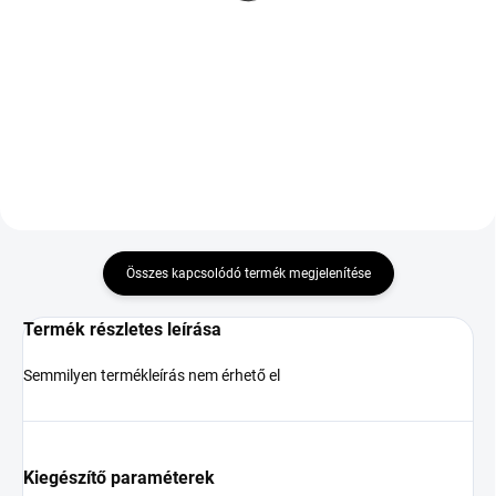
R19 110V TL XL M+S
22 015 Ft
3PMSF RPB
60 400 Ft
Kosárba
Kosárba
Összes kapcsolódó termék megjelenítése
Termék részletes leírása
Semmilyen termékleírás nem érhető el
Kiegészítő paraméterek