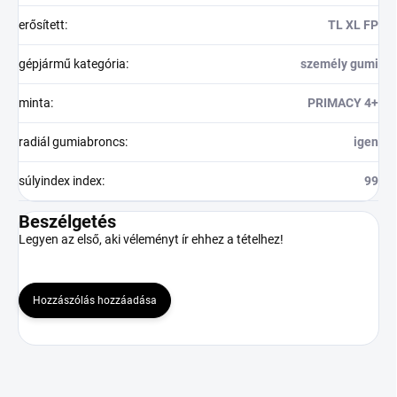
erősített
:
TL XL FP
gépjármű kategória
:
személy gumi
minta
:
PRIMACY 4+
radiál gumiabroncs
:
igen
súlyindex index
:
99
Beszélgetés
Legyen az első, aki véleményt ír ehhez a tételhez!
Hozzászólás hozzáadása