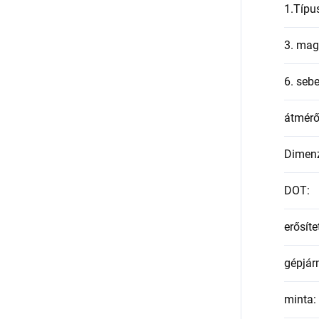
1.Típu
3. mag
6. seb
átmér
Dimen
DOT
:
erősíte
gépjár
minta
: