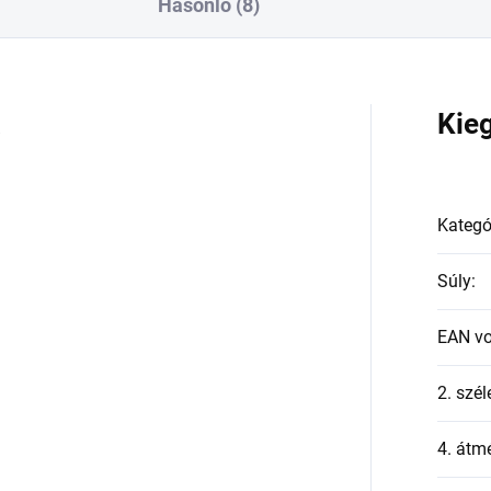
Hasonló (8)
a
Kie
Kategó
Súly
:
EAN v
2. szél
4. átmé