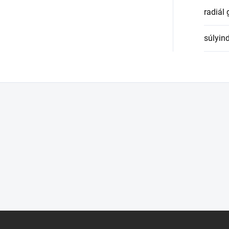
radiál
súlyin