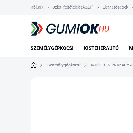
Ugrás
Rólunk
Üzleti feltételek (ÁSZF)
Elérhetőségek
a
fő
tartalomhoz
SZEMÉLYGÉPKOCSI
KISTEHERAUTÓ
M
Kezdőlap
Személygépkocsi
MICHELIN PRIMACY 4+
Nincs értékelés
Ugrás az értékelé