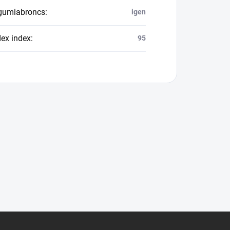
 gumiabroncs
:
igen
dex index
:
95