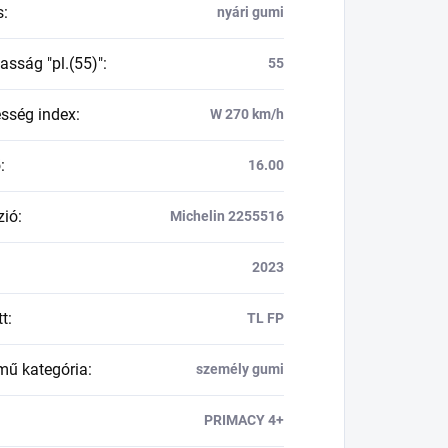
s
:
nyári gumi
asság "pl.(55)"
:
55
esség index
:
W 270 km/h
ő
:
16.00
zió
:
Michelin 2255516
2023
tt
:
TL FP
mű kategória
:
személy gumi
PRIMACY 4+