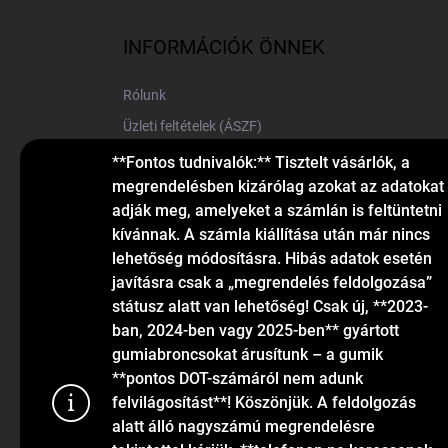
b
l
INFORMÁCIÓK ÖNNEK
é
c
Rólunk
Üzleti feltételek (ÁSZF)
Elérhetőségek
**Fontos tudnivalók:** Tisztelt vásárlók, a
megrendelésben kizárólag azokat az adatokat
Blog
adják meg, amelyeket a számlán is feltüntetni
kívánnak. A számla kiállítása után már nincs
lehetőség módosításra. Hibás adatok esetén
javításra csak a „megrendelés feldolgozása”
státusz alatt van lehetőség! Csak új, **2023-
ban, 2024-ben vagy 2025-ben** gyártott
gumiabroncsokat árusítunk – a gumik
KAPCSOLAT
**pontos DOT-számáról nem adunk
felvilágosítást**! Köszönjük. A feldolgozás
alatt álló nagyszámú megrendelésre
info
@
gumiok.hu