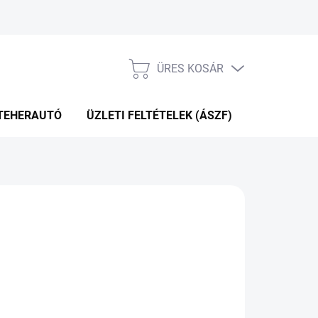
ÜRES KOSÁR
KOSÁR
TEHERAUTÓ
ÜZLETI FELTÉTELEK (ÁSZF)
WEBÁRUHÁ
09 Ft
.12