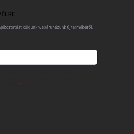
VÉLRE
tájékoztatást küldünk webáruházunk új termékeiről.
 önként megadott nevem és e-mail címem
részemre e-mail útján hírleveleket, ajánlatokat küldjön.
 tájékoztatót
elolvastam. Megértettem, hogy a
zavonhatom.