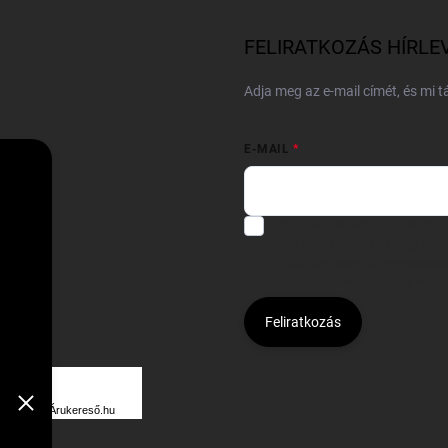
FELIRATKOZÁS HÍRLE
Adja meg az e-mail címét, és mi 
E-MAIL
Hozzájárulok, hogy az általam
felhasználásával a(z)
*cég neve
Kijelentem, hogy az
adatkezelési
hozzájárulásom bármikor viss
Feliratkozás
Á
R
Árukereső.hu
U