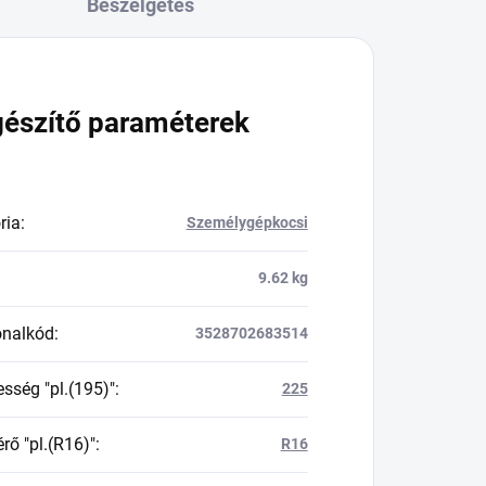
Beszélgetés
gészítő paraméterek
ria
:
Személygépkocsi
9.62 kg
onalkód
:
3528702683514
esség "pl.(195)"
:
225
rő "pl.(R16)"
:
R16