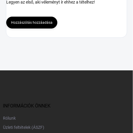
Legyen az első, aki véleményt ír ehhez a tételhez!
Hozzászólás hozzáadása
L
á
b
l
é
c
INFORMÁCIÓK ÖNNEK
Rólunk
Üzleti feltételek (ÁSZF)