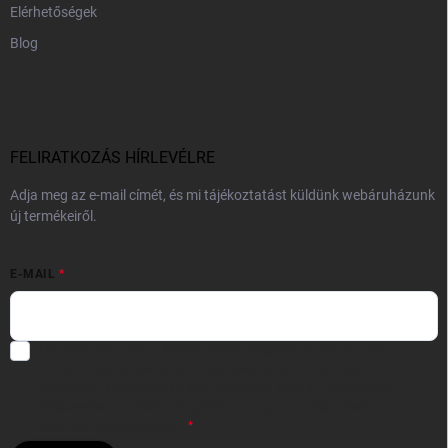
Elérhetőségek
Blog
FELIRATKOZÁS HÍRLEVÉLRE
Adja meg az e-mail címét, és mi tájékoztatást küldünk webáruházunk
új termékeiről.
E-MAIL
Hozzájárulok, hogy az általam önként megadott nevem és e-mail
címem felhasználásával a(z)
*cég neve
részemre e-mail útján
hírleveleket, ajánlatokat küldjön. Kijelentem, hogy az
adatkezelési
tájékoztatót
elolvastam. Megértettem, hogy a hozzájárulásom
bármikor visszavonhatom.