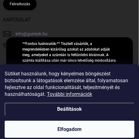
Feliratkozás
KAPCSOLAT
info
@
gumiok.hu
**Fontos tudnivalók:** Tisztelt vásárlók, a
+36705429902
megrendelésben kizárólag azokat az adatokat adják
meg, amelyeket a számlán is feltüntetni kívánnak. A
számla kiállítása után már nincs lehetőség módosításra.
Hibás adatok esetén javításra csak a „megrendelés
Á
feldolgozása” státusz alatt van lehetőség! Csak új,
Sütiket használunk, hogy kényelmes böngészést
R
**2023-ban, 2024-ben vagy 2025-ben** gyártott
Árukereső.hu
biztosítsunk a látogatások elemzése által, folyamatosan
U
gumiabroncsokat árusítunk – a gumik **pontos DOT-
fejlesztve az oldal funkcionalitását, teljesítményét és
számáról nem adunk felvilágosítást**! Köszönjük. A
K
használhatóságát.
További információk
feldolgozás alatt álló nagyszámú megrendelésre
E
tekintettel kérjük, **telefonon ne keressenek minket**. A
R
gumiok
telefonszám **nem szolgál** a megrendelések állapotáról
Beállítások
E
vagy feldolgozásáról való tájékoztatásra. Csak
S
**vészhelyzetben** hívjanak. Minden kérdésükre szívesen
válaszolunk a **[gumisuperke@gmail.com]
Ő
Copyright 2026
GumiOK.hu webáruház
. Minden jog fenntartva.
(mailto:gumisuperke@gmail.com)** címre küldött e-mail
Elfogadom
után.
Shoptet Premium készítette