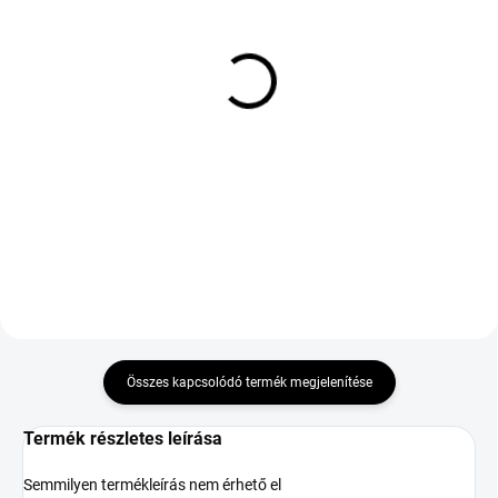
KÜLSŐ RAKTÁR MAX 8 NAP+2NA A
KÜLSŐ RAKTÁR MAX 8 NAP+2NA A
SZÁLITÁSIG
SZÁLITÁSIG
(>5 DB)
(>5 DB)
UNIGRIP LATERAL
OPTIMO OK41 GT
FORCE 4S 265/35 R22
215/55 R17 98W TL XL
102W TL XL M+S 3PMSF
RG
63 466 Ft
39 132 Ft
Kosárba
Kosárba
Összes kapcsolódó termék megjelenítése
Termék részletes leírása
Semmilyen termékleírás nem érhető el