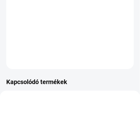
KÉZBESÍTÉS:
2026.8.12
−
+
Hozzáadás a kosárhoz
DOT:2026
KÉRDÉS
Kapcsolódó termékek