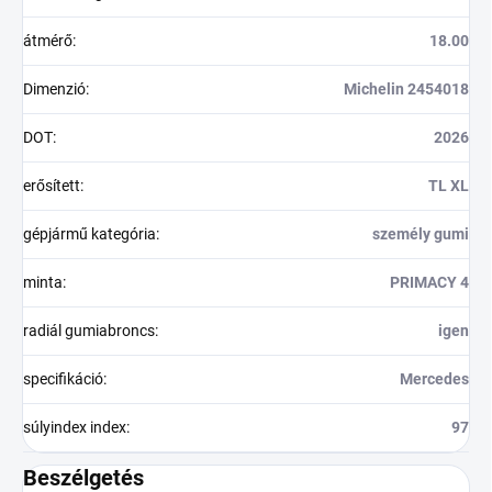
átmérő
:
18.00
Dimenzió
:
Michelin 2454018
DOT
:
2026
erősített
:
TL XL
gépjármű kategória
:
személy gumi
minta
:
PRIMACY 4
radiál gumiabroncs
:
igen
specifikáció
:
Mercedes
súlyindex index
:
97
Beszélgetés