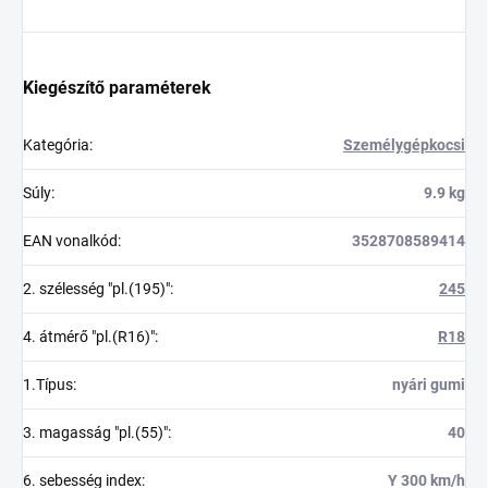
Kiegészítő paraméterek
Kategória
:
Személygépkocsi
Súly
:
9.9 kg
EAN vonalkód
:
3528708589414
2. szélesség "pl.(195)"
:
245
4. átmérő "pl.(R16)"
:
R18
1.Típus
:
nyári gumi
3. magasság "pl.(55)"
:
40
6. sebesség index
:
Y 300 km/h