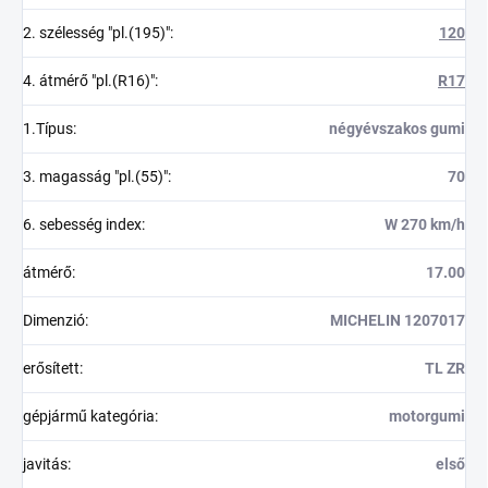
2. szélesség "pl.(195)"
:
120
4. átmérő "pl.(R16)"
:
R17
1.Típus
:
négyévszakos gumi
3. magasság "pl.(55)"
:
70
6. sebesség index
:
W 270 km/h
átmérő
:
17.00
Dimenzió
:
MICHELIN 1207017
erősített
:
TL ZR
gépjármű kategória
:
motorgumi
javitás
:
első