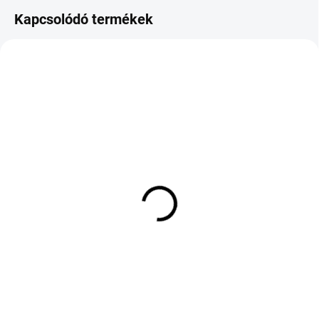
Kapcsolódó termékek
KÜLSŐ RAKTÁR MAX 3 NAP+2NAP A
SZÁLITÁSIG
KÜLSŐ RAKTÁR MAX 1 NAP+2NAP A
(>5 DB)
SZÁLITÁSIG
(>5 DB)
MICHELIN ACS 2.75/ D9
METZELER Tourance
35J TT
Next 2 150/70 R17 69V
12 014 Ft
56 783 Ft
Kosárba
Kosárba