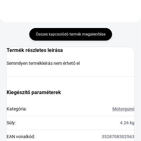
Összes kapcsolódó termék megjelenítése
Termék részletes leírása
Semmilyen termékleírás nem érhető el
Kiegészítő paraméterek
Kategória
:
Motorgumi
Súly
:
4.26 kg
EAN vonalkód
:
3528708302563