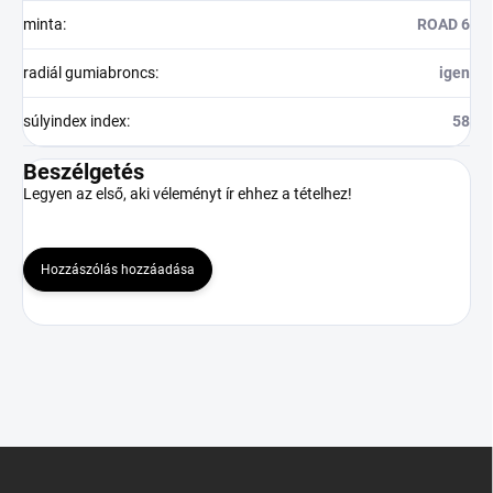
minta
:
ROAD 6
radiál gumiabroncs
:
igen
súlyindex index
:
58
Beszélgetés
Legyen az első, aki véleményt ír ehhez a tételhez!
Hozzászólás hozzáadása
L
á