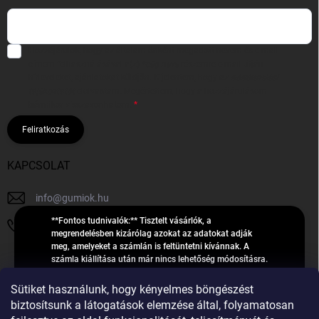
Hozzájárulok, hogy az általam önként megadott nevem és e-mail
címem felhasználásával a(z)
*cég neve
részemre e-mail útján
hírleveleket, ajánlatokat küldjön. Kijelentem, hogy az
adatkezelési
tájékoztatót
elolvastam. Megértettem, hogy a hozzájárulásom
bármikor visszavonhatom.
Feliratkozás
KAPCSOLAT
info
@
gumiok.hu
**Fontos tudnivalók:** Tisztelt vásárlók, a
+36705429902
megrendelésben kizárólag azokat az adatokat adják
meg, amelyeket a számlán is feltüntetni kívánnak. A
számla kiállítása után már nincs lehetőség módosításra.
Hibás adatok esetén javításra csak a „megrendelés
Á
feldolgozása” státusz alatt van lehetőség! Csak új,
Sütiket használunk, hogy kényelmes böngészést
R
**2023-ban, 2024-ben vagy 2025-ben** gyártott
Árukereső.hu
biztosítsunk a látogatások elemzése által, folyamatosan
U
gumiabroncsokat árusítunk – a gumik **pontos DOT-