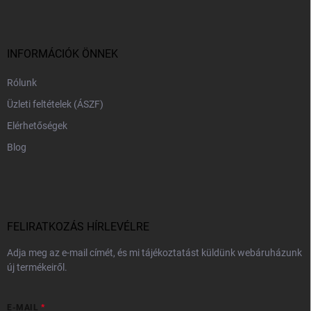
b
l
é
c
INFORMÁCIÓK ÖNNEK
Rólunk
Üzleti feltételek (ÁSZF)
Elérhetőségek
Blog
FELIRATKOZÁS HÍRLEVÉLRE
Adja meg az e-mail címét, és mi tájékoztatást küldünk webáruházunk
új termékeiről.
E-MAIL