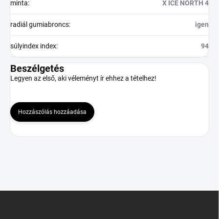
minta
:
X ICE NORTH 4
radiál gumiabroncs
:
igen
súlyindex index
:
94
Beszélgetés
Legyen az első, aki véleményt ír ehhez a tételhez!
Hozzászólás hozzáadása
L
á
b