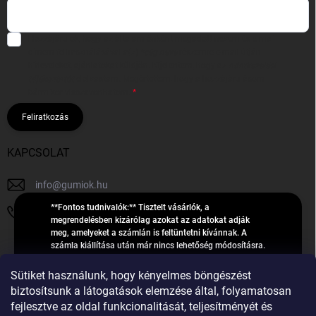
Hozzájárulok, hogy az általam önként megadott nevem és e-mail
címem felhasználásával a(z)
*cég neve
részemre e-mail útján
hírleveleket, ajánlatokat küldjön. Kijelentem, hogy az
adatkezelési
tájékoztatót
elolvastam. Megértettem, hogy a hozzájárulásom
bármikor visszavonhatom.
Feliratkozás
KAPCSOLAT
info
@
gumiok.hu
**Fontos tudnivalók:** Tisztelt vásárlók, a
+36705429902
megrendelésben kizárólag azokat az adatokat adják
meg, amelyeket a számlán is feltüntetni kívánnak. A
számla kiállítása után már nincs lehetőség módosításra.
Hibás adatok esetén javításra csak a „megrendelés
Á
feldolgozása” státusz alatt van lehetőség! Csak új,
Sütiket használunk, hogy kényelmes böngészést
R
**2023-ban, 2024-ben vagy 2025-ben** gyártott
Árukereső.hu
biztosítsunk a látogatások elemzése által, folyamatosan
U
gumiabroncsokat árusítunk – a gumik **pontos DOT-
fejlesztve az oldal funkcionalitását, teljesítményét és
számáról nem adunk felvilágosítást**! Köszönjük. A
K