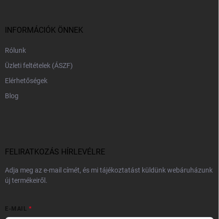
l
é
c
INFORMÁCIÓK ÖNNEK
Rólunk
Üzleti feltételek (ÁSZF)
Elérhetőségek
Blog
FELIRATKOZÁS HÍRLEVÉLRE
Adja meg az e-mail címét, és mi tájékoztatást küldünk webáruházunk
új termékeiről.
E-MAIL