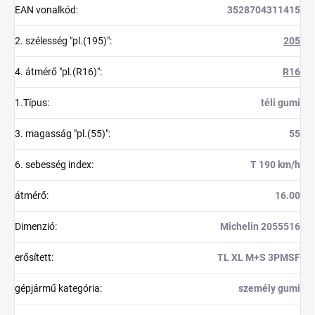
EAN vonalkód
:
3528704311415
2. szélesség "pl.(195)"
:
205
4. átmérő "pl.(R16)"
:
R16
1.Típus
:
téli gumi
3. magasság "pl.(55)"
:
55
6. sebesség index
:
T 190 km/h
átmérő
:
16.00
Dimenzió
:
Michelin 2055516
erősített
:
TL XL M+S 3PMSF
gépjármű kategória
:
személy gumi