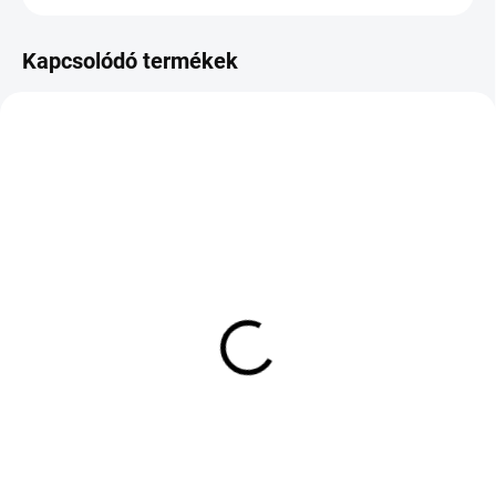
Kapcsolódó termékek
KÜLSŐ RAKTÁR MAX 1 NAP+2NAP A
KÜLSŐ RAKTÁR MAX 1 NAP+2NAP A
SZÁLITÁSIG
SZÁLITÁSIG
(>5 DB)
(>5 DB)
ROADX RX QUEST
TOYO PROXES SPORT 2
SPORT SUV 255/55 R18
255/30 R19 91Y TL MFS
109Y TL XL
XL ZR
34 810 Ft
69 414 Ft
Kosárba
Kosárba