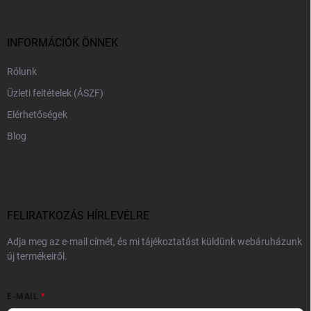
l
é
c
INFORMÁCIÓK ÖNNEK
Rólunk
Üzleti feltételek (ÁSZF)
Elérhetőségek
Blog
FELIRATKOZÁS HÍRLEVÉLRE
Adja meg az e-mail címét, és mi tájékoztatást küldünk webáruházunk
új termékeiről.
E-MAIL