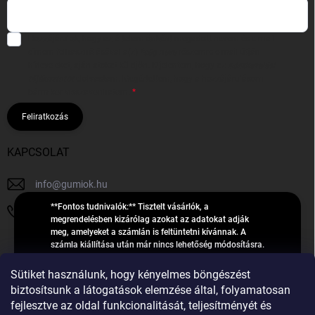
Hozzájárulok, hogy az általam önként megadott nevem és e-mail
címem felhasználásával a(z)
*cég neve
részemre e-mail útján
hírleveleket, ajánlatokat küldjön. Kijelentem, hogy az
adatkezelési
tájékoztatót
elolvastam. Megértettem, hogy a hozzájárulásom
bármikor visszavonhatom.
Feliratkozás
KAPCSOLAT
info
@
gumiok.hu
**Fontos tudnivalók:** Tisztelt vásárlók, a
+36705429902
megrendelésben kizárólag azokat az adatokat adják
meg, amelyeket a számlán is feltüntetni kívánnak. A
számla kiállítása után már nincs lehetőség módosításra.
Hibás adatok esetén javításra csak a „megrendelés
Á
feldolgozása” státusz alatt van lehetőség! Csak új,
Sütiket használunk, hogy kényelmes böngészést
R
**2023-ban, 2024-ben vagy 2025-ben** gyártott
Árukereső.hu
biztosítsunk a látogatások elemzése által, folyamatosan
U
gumiabroncsokat árusítunk – a gumik **pontos DOT-
fejlesztve az oldal funkcionalitását, teljesítményét és
számáról nem adunk felvilágosítást**! Köszönjük. A
K