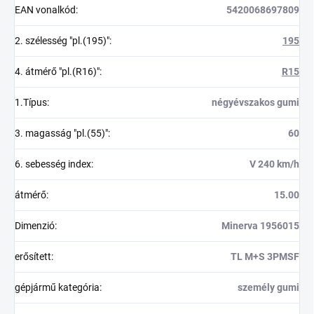
EAN vonalkód
:
5420068697809
2. szélesség "pl.(195)"
:
195
4. átmérő "pl.(R16)"
:
R15
1.Típus
:
négyévszakos gumi
3. magasság "pl.(55)"
:
60
6. sebesség index
:
V 240 km/h
átmérő
:
15.00
Dimenzió
:
Minerva 1956015
erősített
:
TL M+S 3PMSF
gépjármű kategória
:
személy gumi