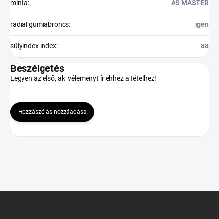
minta
:
AS MASTER
radiál gumiabroncs
:
igen
súlyindex index
:
88
Beszélgetés
Legyen az első, aki véleményt ír ehhez a tételhez!
Hozzászólás hozzáadása
L
á
b