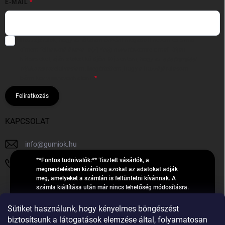
E-MAIL
Hozzájárulok, hogy az általam önként megadott nevem és e-mail
címem felhasználásával a(z)
*cég neve
részemre e-mail útján
hírleveleket, ajánlatokat küldjön. Kijelentem, hogy az
adatkezelési
tájékoztatót
elolvastam. Megértettem, hogy a hozzájárulásom
bármikor visszavonhatom.
Feliratkozás
KAPCSOLAT
info
@
gumiok.hu
**Fontos tudnivalók:** Tisztelt vásárlók, a
+36705429902
megrendelésben kizárólag azokat az adatokat adják
meg, amelyeket a számlán is feltüntetni kívánnak. A
számla kiállítása után már nincs lehetőség módosításra.
Hibás adatok esetén javításra csak a „megrendelés
Á
feldolgozása” státusz alatt van lehetőség! Csak új,
Sütiket használunk, hogy kényelmes böngészést
R
**2023-ban, 2024-ben vagy 2025-ben** gyártott
Árukereső.hu
biztosítsunk a látogatások elemzése által, folyamatosan
U
gumiabroncsokat árusítunk – a gumik **pontos DOT-