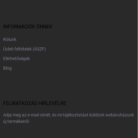
b
l
é
c
INFORMÁCIÓK ÖNNEK
Rólunk
Üzleti feltételek (ÁSZF)
Elérhetőségek
Blog
FELIRATKOZÁS HÍRLEVÉLRE
Adja meg az e-mail címét, és mi tájékoztatást küldünk webáruházunk
új termékeiről.