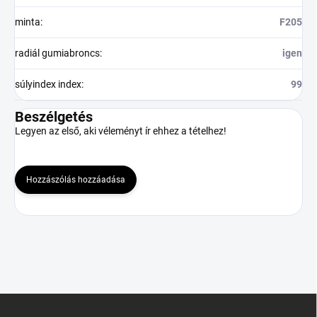
minta
:
F205
radiál gumiabroncs
:
igen
súlyindex index
:
99
Beszélgetés
Legyen az első, aki véleményt ír ehhez a tételhez!
Hozzászólás hozzáadása
L
á