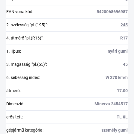
EAN vonalkód
:
5420068696987
2. szélesség "pl.(195)"
:
245
4. átmérő "pl.(R16)"
:
R17
1.Típus
:
nyári gumi
3. magasság "pl.(55)"
:
45
6. sebesség index
:
W 270 km/h
átmérő
:
17.00
Dimenzió
:
Minerva 2454517
erősített
:
TL XL
gépjármű kategória
:
személy gumi