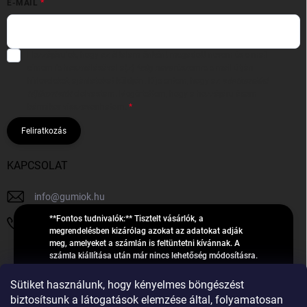
E-MAIL
Hozzájárulok, hogy az általam önként megadott nevem és e-mail
címem felhasználásával a(z)
*cég neve
részemre e-mail útján
hírleveleket, ajánlatokat küldjön. Kijelentem, hogy az
adatkezelési
tájékoztatót
elolvastam. Megértettem, hogy a hozzájárulásom
bármikor visszavonhatom.
Feliratkozás
KAPCSOLAT
info
@
gumiok.hu
**Fontos tudnivalók:** Tisztelt vásárlók, a
+36705429902
megrendelésben kizárólag azokat az adatokat adják
meg, amelyeket a számlán is feltüntetni kívánnak. A
számla kiállítása után már nincs lehetőség módosításra.
Hibás adatok esetén javításra csak a „megrendelés
Á
feldolgozása” státusz alatt van lehetőség! Csak új,
Sütiket használunk, hogy kényelmes böngészést
R
**2023-ban, 2024-ben vagy 2025-ben** gyártott
Árukereső.hu
biztosítsunk a látogatások elemzése által, folyamatosan
U
gumiabroncsokat árusítunk – a gumik **pontos DOT-