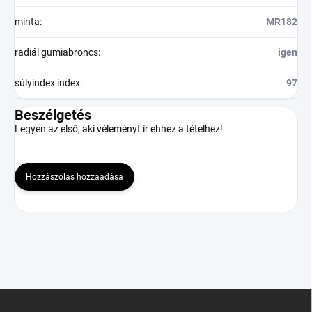
minta
:
MR182
radiál gumiabroncs
:
igen
súlyindex index
:
97
Beszélgetés
Legyen az első, aki véleményt ír ehhez a tételhez!
Hozzászólás hozzáadása
L
á