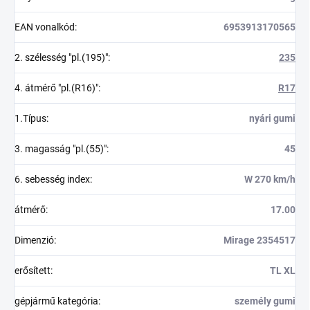
EAN vonalkód
:
6953913170565
2. szélesség "pl.(195)"
:
235
4. átmérő "pl.(R16)"
:
R17
1.Típus
:
nyári gumi
3. magasság "pl.(55)"
:
45
6. sebesség index
:
W 270 km/h
átmérő
:
17.00
Dimenzió
:
Mirage 2354517
erősített
:
TL XL
gépjármű kategória
:
személy gumi