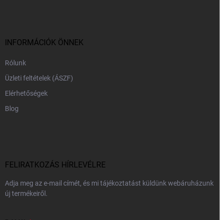
b
l
é
c
INFORMÁCIÓK ÖNNEK
Rólunk
Üzleti feltételek (ÁSZF)
Elérhetőségek
Blog
FELIRATKOZÁS HÍRLEVÉLRE
Adja meg az e-mail címét, és mi tájékoztatást küldünk webáruházunk
új termékeiről.