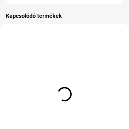
Kapcsolódó termékek
KÜLSŐ RAKTÁR MAX 8 NAP+2NA A
KÜLSŐ RAKTÁR MAX 8 NAP+2NA A
SZÁLITÁSIG
SZÁLITÁSIG
(>5 DB)
(>5 DB)
FRONWAY FRONWING
BRIDGESTONE BLIZZAK
A/S 215/45 R16 90V TL
6 235/40 R19 96W TL XL
XL M+S 3PMSF
M+S 3PMSF ENL MFS
37 276 Ft
98 248 Ft
Kosárba
Kosárba